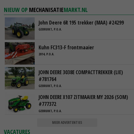
NIEUW OP
MECHANISATIE
MARKT.NL
John Deere 6R 195 trekker (MAA) #24299
GEBRUIKT, P.O.A.
Kuhn FC313-F frontmaaier
2014, P.O.A.
JOHN DEERE 3038E COMPACTTREKKER (LIE)
#781764
GEBRUIKT, P.O.A.
JOHN DEERE X107 ZITMAAIER MY 2026 (SOM)
#777372
GEBRUIKT, P.O.A.
MEER ADVERTENTIES
VACATURES