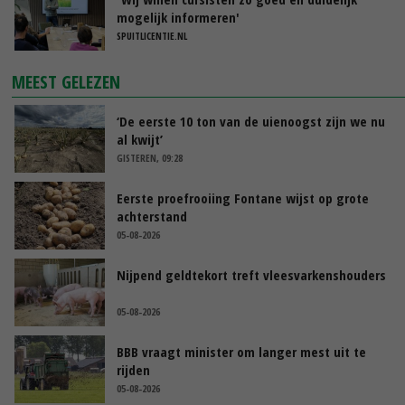
mogelijk informeren'
SPUITLICENTIE.NL
MEEST GELEZEN
‘De eerste 10 ton van de uienoogst zijn we nu
al kwijt’
GISTEREN, 09:28
Eerste proefrooiing Fontane wijst op grote
achterstand
05-08-2026
Nijpend geldtekort treft vleesvarkenshouders
05-08-2026
BBB vraagt minister om langer mest uit te
rijden
05-08-2026