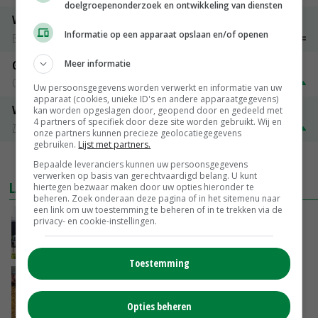
doelgroepenonderzoek en ontwikkeling van diensten
Vleeskuikens 2001-2600 gr
Informatie op een apparaat opslaan en/of openen
Barneveld
€ 1,09
~
€ 1,11
Gerst
Meer informatie
Groningen
€ 197,00
€ 2,00
Uw persoonsgegevens worden verwerkt en informatie van uw
apparaat (cookies, unieke ID's en andere apparaatgegevens)
Volle melkpoeder
kan worden opgeslagen door, geopend door en gedeeld met
4 partners of specifiek door deze site worden gebruikt. Wij en
Zuivel NL
€ 345,00
€ 20,00
onze partners kunnen precieze geolocatiegegevens
gebruiken.
Lijst met partners.
MEER MARKTPRIJZEN
Bepaalde leveranciers kunnen uw persoonsgegevens
verwerken op basis van gerechtvaardigd belang. U kunt
LAATSTE NIEUWS
hiertegen bezwaar maken door uw opties hieronder te
beheren. Zoek onderaan deze pagina of in het sitemenu naar
een link om uw toestemming te beheren of in te trekken via de
Gemiddelde Europese melkprijs daalt licht in
privacy- en cookie-instellingen.
juni
GISTEREN, 17:04
Toestemming
Frans onderzoekcentrum bestrijkt hele
varkensvleesketen
Opties beheren
GISTEREN, 15:29