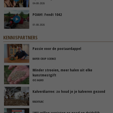
04-08-2026
POAH!: Fendt 1042
01-08-2026
KENNISPARTNERS
Passie voor de pootaardappel
BAYER CROP SCIENCE
Minder strooien, meer halen uit elke
kunstmestgift
OCI AGRO
Kalverdiarree: zo houd je je kalveren gezond
KALVOLAC
'Wij willen cursisten zo goed en duidelijk