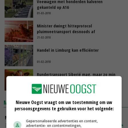
Veewagen met honderden kalveren
gekanteld op A16
01-03-2018
Minister dwingt hitteprotocol
pluimveetransport desnoods af
21-02-2018
Handel in Limburg kan efficiënter
01-02-2018
Rundertransport Siberië mag, maar zo min
mogelijk
14-10-2017
MARKTPRIJZEN
Nieuwe Oogst vraagt om uw toestemming om uw
persoonsgegevens te gebruiken voor het volgende:
Magere melkpoeder
Gepersonaliseerde advertenties en content,
Zuivel NL
€ 269,00
€ 7,00
advertentie- en contentmetingen,