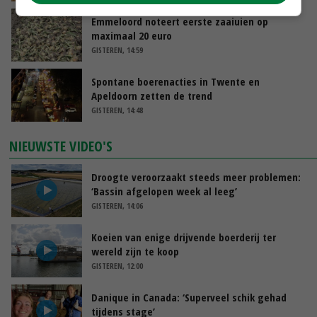
Emmeloord noteert eerste zaaiuien op
maximaal 20 euro
GISTEREN, 14:59
Spontane boerenacties in Twente en
Apeldoorn zetten de trend
GISTEREN, 14:48
NIEUWSTE VIDEO'S
Droogte veroorzaakt steeds meer problemen:
‘Bassin afgelopen week al leeg’
GISTEREN, 14:06
Koeien van enige drijvende boerderij ter
wereld zijn te koop
GISTEREN, 12:00
Danique in Canada: ‘Superveel schik gehad
tijdens stage’