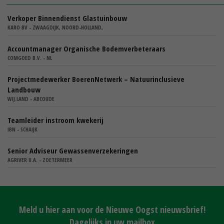
Verkoper Binnendienst Glastuinbouw
KARO BV - ZWAAGDIJK, NOORD-HOLLAND,
Accountmanager Organische Bodemverbeteraars
COMGOED B.V. - NL
Projectmedewerker BoerenNetwerk – Natuurinclusieve
Landbouw
WIJ.LAND - ABCOUDE
Teamleider instroom kwekerij
IBN - SCHAIJK
Senior Adviseur Gewassenverzekeringen
AGRIVER U.A. - ZOETERMEER
Meld u hier aan voor de Nieuwe Oogst nieuwsbrief!
Dagelijks in uw mailbox