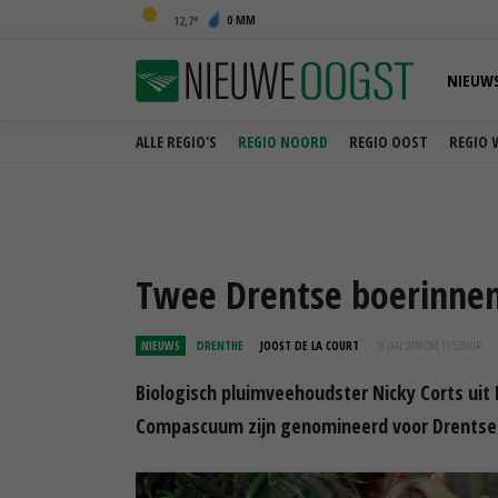
0 MM
12,7
NIEUW
ALLE REGIO'S
REGIO NOORD
REGIO OOST
REGIO 
Twee Drentse boerinnen 
NIEUWS
DRENTHE
JOOST DE LA COURT
18 JAN 2018 OM 11:53
UUR
Biologisch pluimveehoudster Nicky Corts uit
Compascuum zijn genomineerd voor Drentse 