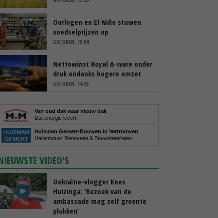
Oorlogen en El Niño stuwen
voedselprijzen op
GISTEREN, 15:04
Nettowinst Royal A-ware onder
druk ondanks hogere omzet
GISTEREN, 14:35
Van oud dak naar nieuw dak
Dat energie levert.
Huisman Gemert-Bouwen in Vertrouwen
Hallenbouw, Renovatie & Bouwmaterialen
NIEUWSTE VIDEO'S
Oekraïne-vlogger Kees
Huizinga: ‘Bezoek van de
ambassade mag zelf groente
plukken’