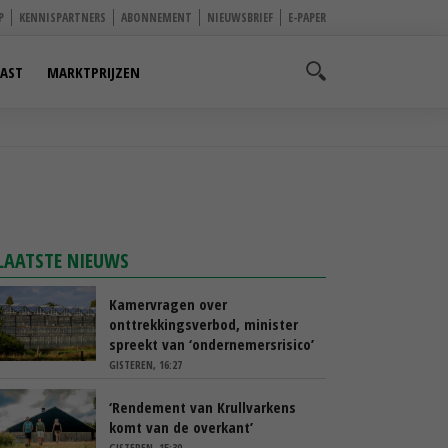
P
KENNISPARTNERS
ABONNEMENT
NIEUWSBRIEF
E-PAPER
AST
MARKTPRIJZEN
LAATSTE NIEUWS
Kamervragen over
onttrekkingsverbod, minister
spreekt van ‘ondernemersrisico’
GISTEREN, 16:27
‘Rendement van Krullvarkens
komt van de overkant’
GISTEREN, 15:30