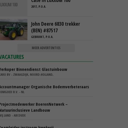
Case IH LUXXUM 100
2017, P.O.A.
John Deere 6830 trekker
(BEN) #87517
GEBRUIKT, P.O.A.
MEER ADVERTENTIES
VACATURES
Verkoper Binnendienst Glastuinbouw
KARO BV - ZWAAGDIJK, NOORD-HOLLAND,
Accountmanager Organische Bodemverbeteraars
COMGOED B.V. - NL
Projectmedewerker BoerenNetwerk –
Natuurinclusieve Landbouw
WIJ.LAND - ABCOUDE
Teamleider instroom kwekerij