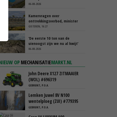
afgelopen week al leeg’
06-08-2026
Kamervragen over
onttrekkingsverbod, minister
spreekt van ‘ondernemersrisico’
GISTEREN, 16:27
‘De eerste 10 ton van de
uienoogst zijn we nu al kwijt’
06-08-2026
NIEUW OP
MECHANISATIE
MARKT.NL
John Deere X127 ZITMAAIER
(WOL) #696319
GEBRUIKT, P.O.A.
Lemken Juwel 8V N100
wentelploeg (ZUI) #779395
GEBRUIKT, P.O.A.