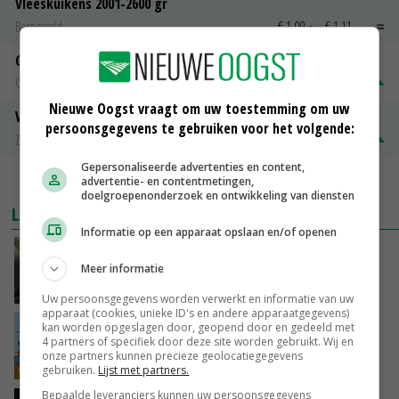
Vleeskuikens 2001-2600 gr
Barneveld
€ 1,09
~
€ 1,11
Gerst
Groningen
€ 197,00
€ 2,00
Nieuwe Oogst vraagt om uw toestemming om uw
Volle melkpoeder
persoonsgegevens te gebruiken voor het volgende:
Zuivel NL
€ 345,00
€ 20,00
Gepersonaliseerde advertenties en content,
MEER MARKTPRIJZEN
advertentie- en contentmetingen,
doelgroepenonderzoek en ontwikkeling van diensten
LAATSTE NIEUWS
Informatie op een apparaat opslaan en/of openen
‘Samenwerking A-ware en Amalthea gaat
Meer informatie
zorgen voor meer balans’
VANDAAG, 16:01
Uw persoonsgegevens worden verwerkt en informatie van uw
apparaat (cookies, unieke ID's en andere apparaatgegevens)
Internationale vraag naar geitenzuivel blijft
kan worden opgeslagen door, geopend door en gedeeld met
4 partners of specifiek door deze site worden gebruikt. Wij en
groot: Nederland in Europese top
onze partners kunnen precieze geolocatiegegevens
VANDAAG, 15:33
gebruiken.
Lijst met partners.
Bepaalde leveranciers kunnen uw persoonsgegevens