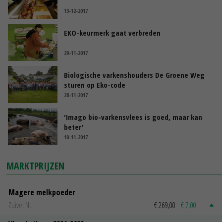
13-12-2017
EKO-keurmerk gaat verbreden
29-11-2017
Biologische varkenshouders De Groene Weg
sturen op Eko-code
28-11-2017
'Imago bio-varkensvlees is goed, maar kan
beter'
10-11-2017
MARKTPRIJZEN
Magere melkpoeder
Zuivel NL
€ 269,00
€ 7,00