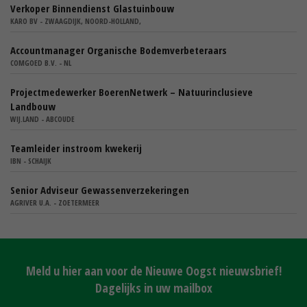
Verkoper Binnendienst Glastuinbouw
KARO BV - ZWAAGDIJK, NOORD-HOLLAND,
Accountmanager Organische Bodemverbeteraars
COMGOED B.V. - NL
Projectmedewerker BoerenNetwerk – Natuurinclusieve
Landbouw
WIJ.LAND - ABCOUDE
Teamleider instroom kwekerij
IBN - SCHAIJK
Senior Adviseur Gewassenverzekeringen
AGRIVER U.A. - ZOETERMEER
Meld u hier aan voor de Nieuwe Oogst nieuwsbrief!
Dagelijks in uw mailbox