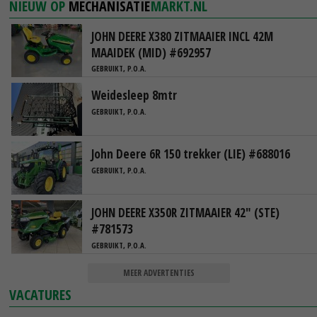
NIEUW OP
MECHANISATIE
MARKT.NL
JOHN DEERE X380 ZITMAAIER INCL 42M
MAAIDEK (MID) #692957
GEBRUIKT, P.O.A.
Weidesleep 8mtr
GEBRUIKT, P.O.A.
John Deere 6R 150 trekker (LIE) #688016
GEBRUIKT, P.O.A.
JOHN DEERE X350R ZITMAAIER 42" (STE)
#781573
GEBRUIKT, P.O.A.
MEER ADVERTENTIES
VACATURES