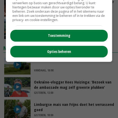
Vlaamse varkensstapel krimpt, pluimveesector
verwerken op basis van gerechtvaardigd belang. U kunt
groeit door schaalvergroting
hiertegen bezwaar maken door uw opties hieronder te
beheren. Zoek onderaan deze pagina of in het sitemenu naar
VANDAAG, 15:20
een link om uw toestemming te beheren of in te trekken via de
privacy- en cookie-instellingen.
‘Cijfer jezelf niet weg en doe vooral ook waar
je gelukkig van wordt’
VANDAAG, 13:31
Toestemming
NIEUWSTE VIDEO'S
Opties beheren
POAH!: John Deere 7730
VANDAAG, 10:00
Oekraïne-vlogger Kees Huizinga: ‘Bezoek van
de ambassade mag zelf groente plukken’
GISTEREN, 12:00
Limburgse mais van Frijns doet het verrassend
goed
GISTEREN, 10:00