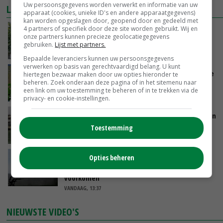
Uw persoonsgegevens worden verwerkt en informatie van uw
LAATSTE NIEUWS
apparaat (cookies, unieke ID's en andere apparaatgegevens)
kan worden opgeslagen door, geopend door en gedeeld met
4 partners of specifiek door deze site worden gebruikt. Wij en
Schaalvergroting zet door in Nederlandse
onze partners kunnen precieze geolocatiegegevens
komkommerteelt
gebruiken.
Lijst met partners.
VANDAAG, 14:30
Bepaalde leveranciers kunnen uw persoonsgegevens
verwerken op basis van gerechtvaardigd belang. U kunt
Zeer lage Rijnaanvoer komt bovenop droogste
hiertegen bezwaar maken door uw opties hieronder te
beheren. Zoek onderaan deze pagina of in het sitemenu naar
juli ooit
een link om uw toestemming te beheren of in te trekken via de
VANDAAG, 13:55
privacy- en cookie-instellingen.
Brittany Ferries stopt met veetransport tussen
Ierland en Frankrijk
Toestemming
VANDAAG, 13:46
Waarschuwing moet
Opties beheren
grondwateronttrekkingsverbod in Limburg
voorkomen
VANDAAG, 13:37
NIEUWSTE VIDEO'S