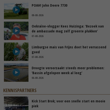
POAH! John Deere 7730
08-08-2026
Oekraïne-vlogger Kees Huizinga: ‘Bezoek van
de ambassade mag zelf groente plukken’
07-08-2026
Limburgse mais van Frijns doet het verrassend
goed
07-08-2026
Droogte veroorzaakt steeds meer problemen:
‘Bassin afgelopen week al leeg’
06-08-2026
KENNISPARTNERS
Kick Start Brok; voor een snelle start en mooie
piek