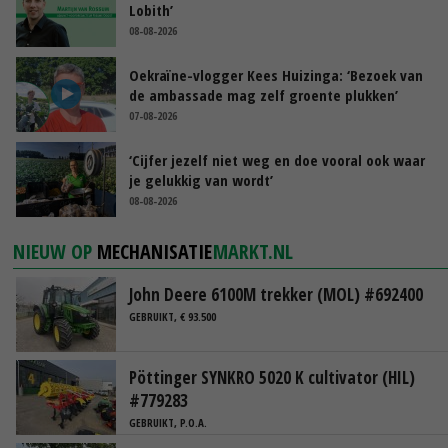
Lobith’
08-08-2026
Oekraïne-vlogger Kees Huizinga: ‘Bezoek van
de ambassade mag zelf groente plukken’
07-08-2026
‘Cijfer jezelf niet weg en doe vooral ook waar
je gelukkig van wordt’
08-08-2026
NIEUW OP
MECHANISATIE
MARKT.NL
John Deere 6100M trekker (MOL) #692400
GEBRUIKT, € 93.500
Pöttinger SYNKRO 5020 K cultivator (HIL)
#779283
GEBRUIKT, P.O.A.