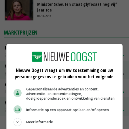
Minister Schouten staat glyfosaat nog vijf
jaar toe
03-11-2017
MARKTPRIJZEN
Magere melkpoeder
Zuivel NL
€ 269,00
€ 7,00
Vleeskuikens 2001-2600 gr
Nieuwe Oogst vraagt om uw toestemming om uw
Barneveld
€ 1,09
~
€ 1,11
persoonsgegevens te gebruiken voor het volgende:
Gerst
Gepersonaliseerde advertenties en content,
Groningen
€ 197,00
€ 2,00
advertentie- en contentmetingen,
doelgroepenonderzoek en ontwikkeling van diensten
Volle melkpoeder
Zuivel NL
€ 345,00
€ 20,00
Informatie op een apparaat opslaan en/of openen
Meer informatie
MEER MARKTPRIJZEN