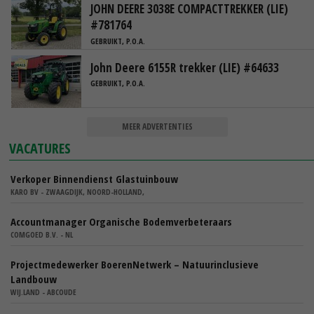
JOHN DEERE 3038E COMPACTTREKKER (LIE)
#781764
GEBRUIKT, P.O.A.
John Deere 6155R trekker (LIE) #64633
GEBRUIKT, P.O.A.
MEER ADVERTENTIES
VACATURES
Verkoper Binnendienst Glastuinbouw
KARO BV - ZWAAGDIJK, NOORD-HOLLAND,
Accountmanager Organische Bodemverbeteraars
COMGOED B.V. - NL
Projectmedewerker BoerenNetwerk – Natuurinclusieve
Landbouw
WIJ.LAND - ABCOUDE