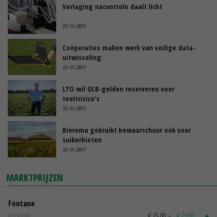
Verlaging nacontrole daalt licht
23-11-2017
Coöperaties maken werk van veilige data-
uitwisseling
23-11-2017
LTO wil GLB-gelden reserveren voor
teeltrisico's
23-11-2017
Bierema gebruikt bewaarschuur ook voor
suikerbieten
22-11-2017
MARKTPRIJZEN
Fontane
PotatoNL
€ 15,00
~
€ 23,00