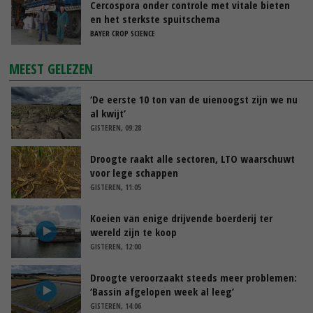
Cercospora onder controle met vitale bieten
en het sterkste spuitschema
BAYER CROP SCIENCE
MEEST GELEZEN
‘De eerste 10 ton van de uienoogst zijn we nu
al kwijt’
GISTEREN, 09:28
Droogte raakt alle sectoren, LTO waarschuwt
voor lege schappen
GISTEREN, 11:05
Koeien van enige drijvende boerderij ter
wereld zijn te koop
GISTEREN, 12:00
Droogte veroorzaakt steeds meer problemen:
‘Bassin afgelopen week al leeg’
GISTEREN, 14:06