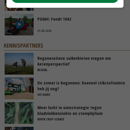
04-08-2026
POAH!: Fendt 1042
01-08-2026
KENNISPARTNERS
Regeneratieve suikerbieten vragen om
ketenperspectief
REGENL
De zomer is begonnen: hoeveel stikstofruimte
heb jij nog?
OCI AGRO
Meer lucht in uienstrategie tegen
bladvlekkenziekte en stemphylium
BAYER CROP SCIENCE