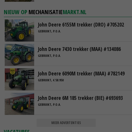
NIEUW OP
MECHANISATIE
MARKT.NL
John Deere 6155M trekker (DRO) #705202
GEBRUIKT, P.O.A.
John Deere 7430 trekker (MAA) #134086
GEBRUIKT, P.O.A.
John Deere 6090M trekker (MAA) #782149
GEBRUIKT, € 58.950
John Deere 6M 185 trekker (BIE) #693693
GEBRUIKT, P.O.A.
MEER ADVERTENTIES
VACATURES