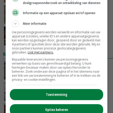
doelgroepenonderzoek en ontwikkeling van diensten
Emmeloord noteert eerste zaaiuien op
Informatie op een apparaat opslaan en/of openen
maximaal 20 euro
GISTEREN, 14:59
Meer informatie
Spontane boerenacties in Twente en
Uw persoonsgegevens worden verwerkt en informatie van uw
Apeldoorn zetten de trend
apparaat (cookies, unieke ID's en andere apparaatgegevens)
kan worden opgeslagen door, geopend door en gedeeld met
GISTEREN, 14:48
4 partners of specifiek door deze site worden gebruikt. Wij en
onze partners kunnen precieze geolocatiegegevens
gebruiken.
Lijst met partners.
NIEUWSTE VIDEO'S
Bepaalde leveranciers kunnen uw persoonsgegevens
verwerken op basis van gerechtvaardigd belang. U kunt
Droogte veroorzaakt steeds meer problemen:
hiertegen bezwaar maken door uw opties hieronder te
‘Bassin afgelopen week al leeg’
beheren. Zoek onderaan deze pagina of in het sitemenu naar
een link om uw toestemming te beheren of in te trekken via de
GISTEREN, 14:06
privacy- en cookie-instellingen.
Koeien van enige drijvende boerderij ter
wereld zijn te koop
Toestemming
GISTEREN, 12:00
Danique in Canada: ‘Superveel schik gehad
Opties beheren
tijdens stage’