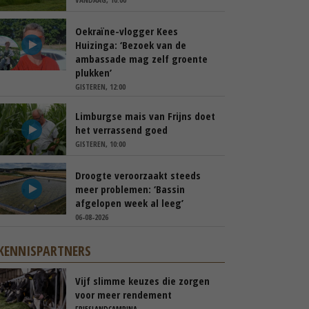
Oekraïne-vlogger Kees
Huizinga: ‘Bezoek van de
ambassade mag zelf groente
plukken’
GISTEREN, 12:00
Limburgse mais van Frijns doet
het verrassend goed
GISTEREN, 10:00
Droogte veroorzaakt steeds
meer problemen: ‘Bassin
afgelopen week al leeg’
06-08-2026
KENNISPARTNERS
Vijf slimme keuzes die zorgen
voor meer rendement
FRIESLANDCAMPINA