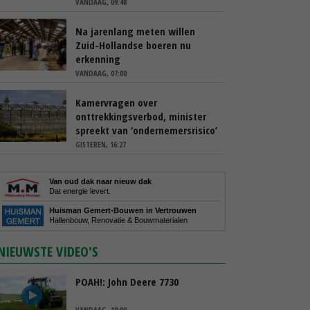
VANDAAG, 09:48
Na jarenlang meten willen
Zuid-Hollandse boeren nu
erkenning
VANDAAG, 07:00
Kamervragen over
onttrekkingsverbod, minister
spreekt van ‘ondernemersrisico’
GISTEREN, 16:27
Van oud dak naar nieuw dak
Dat energie levert.
Huisman Gemert-Bouwen in Vertrouwen
Hallenbouw, Renovatie & Bouwmaterialen
NIEUWSTE VIDEO'S
POAH!: John Deere 7730
VANDAAG, 10:00