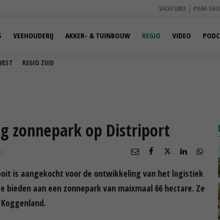
VACATURES
POAH-SHO
S
VEEHOUDERIJ
AKKER- & TUINBOUW
REGIO
VIDEO
PODC
WEST
REGIO ZUID
ig zonnepark op Distriport
UR
ooit is aangekocht voor de ontwikkeling van het logistiek
imte bieden aan een zonnepark van maixmaal 66 hectare. Ze
 Koggenland.