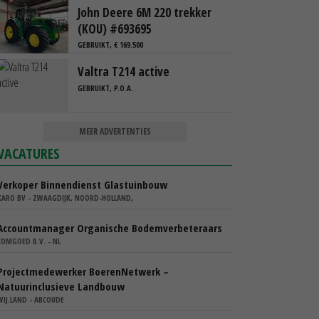
John Deere 6M 220 trekker
(KOU) #693695
GEBRUIKT, € 169.500
Valtra T214 active
GEBRUIKT, P.O.A.
MEER ADVERTENTIES
VACATURES
Verkoper Binnendienst Glastuinbouw
KARO BV - ZWAAGDIJK, NOORD-HOLLAND,
Accountmanager Organische Bodemverbeteraars
COMGOED B.V. - NL
Projectmedewerker BoerenNetwerk –
Natuurinclusieve Landbouw
WIJ.LAND - ABCOUDE