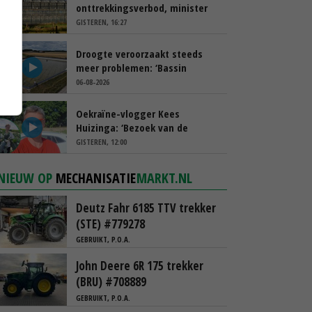
onttrekkingsverbod, minister
spreekt van ‘ondernemersrisico’
GISTEREN, 16:27
Droogte veroorzaakt steeds
meer problemen: ‘Bassin
afgelopen week al leeg’
06-08-2026
Oekraïne-vlogger Kees
Huizinga: ‘Bezoek van de
ambassade mag zelf groente
GISTEREN, 12:00
plukken’
NIEUW OP
MECHANISATIE
MARKT.NL
Deutz Fahr 6185 TTV trekker
(STE) #779278
GEBRUIKT, P.O.A.
John Deere 6R 175 trekker
(BRU) #708889
GEBRUIKT, P.O.A.