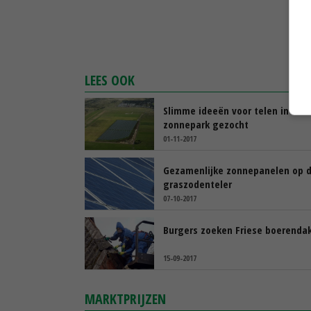
LEES OOK
Slimme ideeën voor telen in
zonnepark gezocht
01-11-2017
Gezamenlijke zonnepanelen op 
graszodenteler
07-10-2017
Burgers zoeken Friese boerenda
15-09-2017
MARKTPRIJZEN