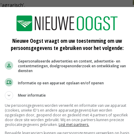
'agrarisch'.
ten. 'Tenzij de provincie uitgaat van een combinatie van
it ook mogelijk is. Er zijn innovatieve ontwikkelingen in
Nieuwe Oogst vraagt om uw toestemming om uw
verdienen. Overigens blijft ons standpunt dat de
persoonsgegevens te gebruiken voor het volgende:
et leggen met panelen.'
Gepersonaliseerde advertenties en content, advertentie- en
contentmetingen, doelgroepenonderzoek en ontwikkeling van
diensten
gaan is een omgevingsvergunning van de gemeente
 waarop inwoners en andere direct betrokkenen nog hun
Informatie op een apparaat opslaan en/of openen
Meer informatie
Uw persoonsgegevens worden verwerkt en informatie van uw apparaat
(cookies, unieke ID's en andere apparaatgegevens) kan worden
opgeslagen door, geopend door en gedeeld met 4 partners of specifiek
door deze site worden gebruikt. Wij en onze partners kunnen precieze
geolocatiegegevens gebruiken.
Lijst met partners.
Bepaalde leveranciers kunnen uw persoonsgegevens verwerken op basis