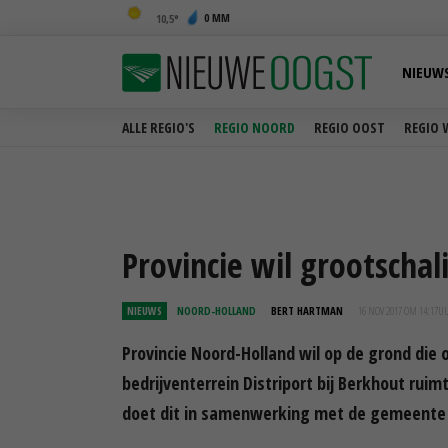
0 MM
10,5
NIEUW
ALLE REGIO'S
REGIO NOORD
REGIO OOST
REGIO 
Provincie wil grootschal
NIEUWS
NOORD-HOLLAND
BERT HARTMAN
16 NOV 2017 OM 14:17
U
Provincie Noord-Holland wil op de grond die 
bedrijventerrein Distriport bij Berkhout ru
doet dit in samenwerking met de gemeente