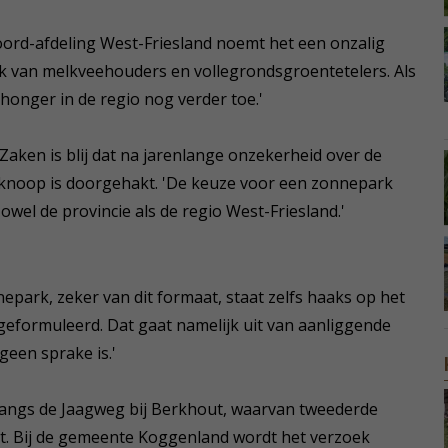
oord-afdeling West-Friesland noemt het een onzalig
uik van melkveehouders en vollegrondsgroentetelers. Als
honger in de regio nog verder toe.'
ken is blij dat na jarenlange onzekerheid over de
 knoop is doorgehakt. 'De keuze voor een zonnepark
wel de provincie als de regio West-Friesland.'
epark, zeker van dit formaat, staat zelfs haaks op het
t geformuleerd. Dat gaat namelijk uit van aanliggende
een sprake is.'
 langs de Jaagweg bij Berkhout, waarvan tweederde
t. Bij de gemeente Koggenland wordt het verzoek