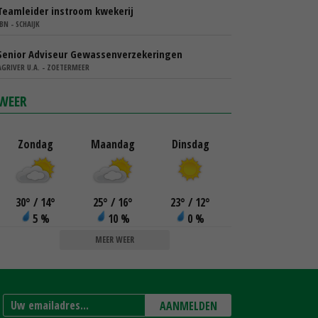
Teamleider instroom kwekerij
IBN - SCHAIJK
Senior Adviseur Gewassenverzekeringen
AGRIVER U.A. - ZOETERMEER
WEER
Zondag
Maandag
Dinsdag
30
°
/ 14
°
25
°
/ 16
°
23
°
/ 12
°
5 %
10 %
0 %
MEER WEER
AANMELDEN