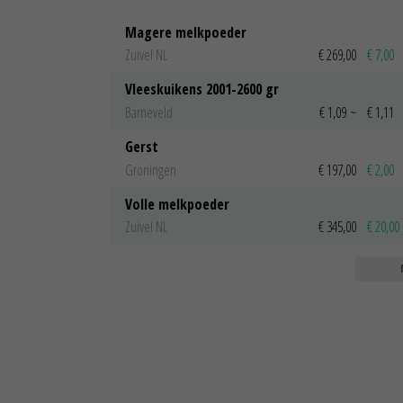
Magere melkpoeder
Zuivel NL
€ 269,00
€ 7,00
Vleeskuikens 2001-2600 gr
Barneveld
€ 1,09
~
€ 1,11
Gerst
Groningen
€ 197,00
€ 2,00
Volle melkpoeder
Zuivel NL
€ 345,00
€ 20,00