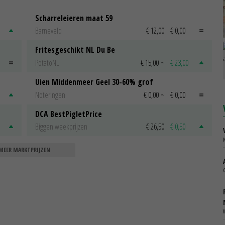
Scharreleieren maat 59
Barneveld
€ 12,00
€ 0,00
Fritesgeschikt NL Du Be
PotatoNL
€ 15,00
~
€ 23,00
Uien Middenmeer Geel 30-60% grof
Noteringen
€ 0,00
~
€ 0,00
DCA BestPigletPrice
Biggen weekprijzen
€ 26,50
€ 0,50
MEER MARKTPRIJZEN