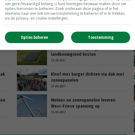
van gerechtvaardigd belang. U kunt hiertegen bezwaar maken door uw
opties hieronder te beheren. Zoek onderaan deze pagina of in het
sitemenu naar een link om uw toestemming te beheren of in te trekken
via de privacy- en cookie-instellingen.
Opties beheren
Toestemming
Zonnepanelen mogen geen
landbouwgrond kosten
13-10-2017
dak
Kloof met burger dichten via dak met
zonnepanelen
21-09-2017
ken
Molens en zonnepanelen leveren
West-Friese spanning op
15-09-2017