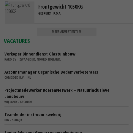
Frontgewicht 1050KG
GEBRUIKT, P.O.A.
MEER ADVERTENTIES
VACATURES
Verkoper Binnendienst Glastuinbouw
KARO BV - ZWAAGDIJK, NOORD-HOLLAND,
Accountmanager Organische Bodemverbeteraars
COMGOED B.V. - NL
Projectmedewerker BoerenNetwerk – Natuurinclusieve
Landbouw
WIJ.LAND - ABCOUDE
Teamleider instroom kwekerij
IBN - SCHAIJK
Senior Adviseur Gewassenverzekeringen