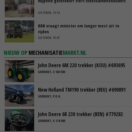
Nijpend geldtekort treft vleesvarkenshouders
GISTEREN, 13:14
BBB vraagt minister om langer mest uit te
rijden
GISTEREN, 15:47
NIEUW OP
MECHANISATIE
MARKT.NL
John Deere 6M 220 trekker (KOU) #693695
GEBRUIKT, € 169.500
New Holland TM190 trekker (REU) #690891
GEBRUIKT, P.O.A.
John Deere 6R 230 trekker (BEN) #779282
GEBRUIKT, € 174.500