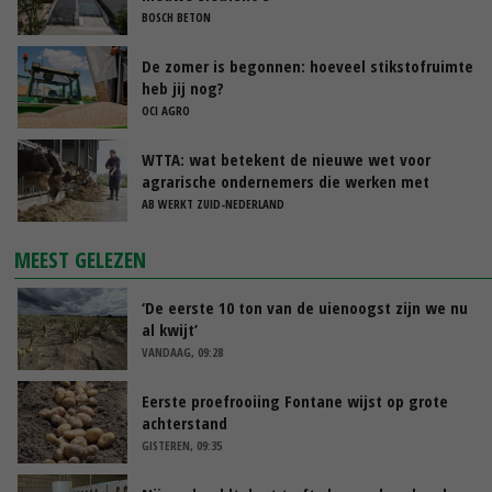
BOSCH BETON
De zomer is begonnen: hoeveel stikstofruimte
heb jij nog?
OCI AGRO
WTTA: wat betekent de nieuwe wet voor
agrarische ondernemers die werken met
uitzendkrachten?
AB WERKT ZUID-NEDERLAND
MEEST GELEZEN
‘De eerste 10 ton van de uienoogst zijn we nu
al kwijt’
VANDAAG, 09:28
Eerste proefrooiing Fontane wijst op grote
achterstand
GISTEREN, 09:35