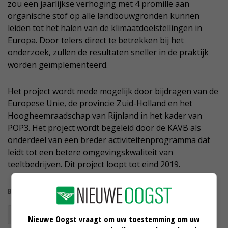
zou een jaarlijkse verhoging met 4 promille aan
organische stof op alle landbouwgronden kunnen
leiden tot het halen van de klimaatdoelstellingen in
Europa. Door telers direct te betrekken bij het
onderzoek, zullen de resultaten sneller in de praktijk
worden geïmplementeerd.
Het project wordt mede mogelijk door bijdragen van de
Europese Unie, de provincie Zuid-Holland en het
Hoogheemraadschap van Rijnland in het kader van
POP3. Het project wordt begeleid door de KAVB als
onderdeel van een breder activiteitenprogramma dat
leidt tot een betere omgevingskwaliteit van
teeltbedrijven. Dit project loopt tot eind 2019.
Bekijk meer over:
bloembollen
Nieuwe Oogst vraagt om uw toestemming om uw