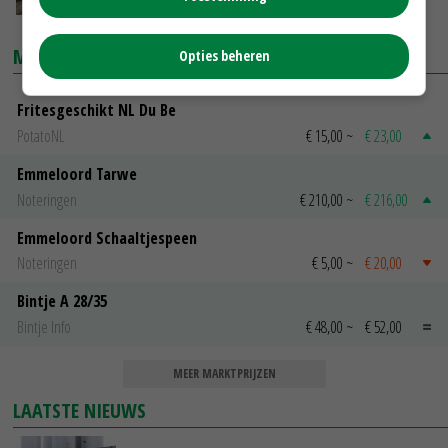
MARKTPRIJZEN
Opties beheren
Fritesgeschikt NL Du Be
PotatoNL
€ 15,00
~
€ 23,00
Emmeloord Tarwe
Noteringen
€ 210,00
~
€ 216,00
Emmeloord Schaaltjespeen
Noteringen
€ 5,00
~
€ 20,00
Bintje A 28/35
Bintje Info
€ 48,00
~
€ 52,00
MEER MARKTPRIJZEN
LAATSTE NIEUWS