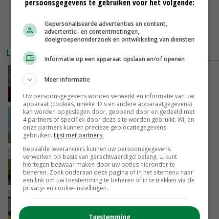
persoonsgegevens te gebruiken voor het volgende:
Gepersonaliseerde advertenties en content,
advertentie- en contentmetingen,
doelgroepenonderzoek en ontwikkeling van diensten
LEES OOK
Informatie op een apparaat opslaan en/of openen
Bollenplaza zet in op beperken ketenkosten
Meer informatie
21-09-2017
Uw persoonsgegevens worden verwerkt en informatie van uw
apparaat (cookies, unieke ID's en andere apparaatgegevens)
kan worden opgeslagen door, geopend door en gedeeld met
Foreman Capital neemt belang in Van den
4 partners of specifiek door deze site worden gebruikt. Wij en
Bos Flowerbulbs
onze partners kunnen precieze geolocatiegegevens
gebruiken.
Lijst met partners.
05-09-2017
Bepaalde leveranciers kunnen uw persoonsgegevens
Teler krijgt eerste boek over broei lelies
verwerken op basis van gerechtvaardigd belang. U kunt
hiertegen bezwaar maken door uw opties hieronder te
beheren. Zoek onderaan deze pagina of in het sitemenu naar
28-08-2017
een link om uw toestemming te beheren of in te trekken via de
privacy- en cookie-instellingen.
'College Bergen verzwijgt kosten
voetbalcomplex'
Toestemming
21-07-2017