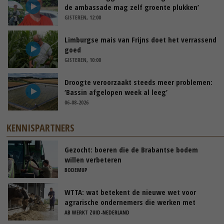
de ambassade mag zelf groente plukken’
GISTEREN, 12:00
Limburgse mais van Frijns doet het verrassend
goed
GISTEREN, 10:00
Droogte veroorzaakt steeds meer problemen:
‘Bassin afgelopen week al leeg’
06-08-2026
KENNISPARTNERS
Gezocht: boeren die de Brabantse bodem
willen verbeteren
BODEMUP
WTTA: wat betekent de nieuwe wet voor
agrarische ondernemers die werken met
uitzendkrachten?
AB WERKT ZUID-NEDERLAND