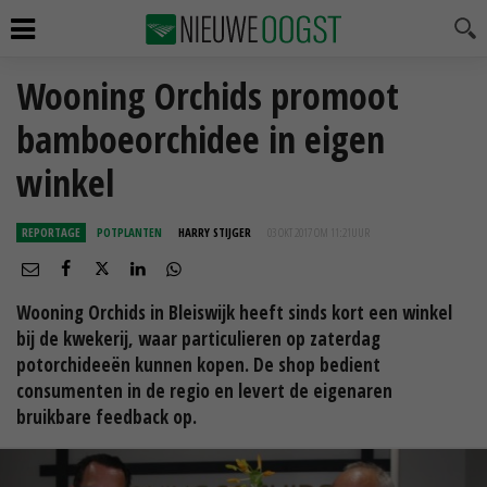
Wooning Orchids promoot
bamboeorchidee in eigen
winkel
REPORTAGE
POTPLANTEN
HARRY STIJGER
03 OKT 2017 OM 11:21
UUR
Wooning Orchids in Bleiswijk heeft sinds kort een winkel
bij de kwekerij, waar particulieren op zaterdag
potorchideeën kunnen kopen. De shop bedient
consumenten in de regio en levert de eigenaren
bruikbare feedback op.