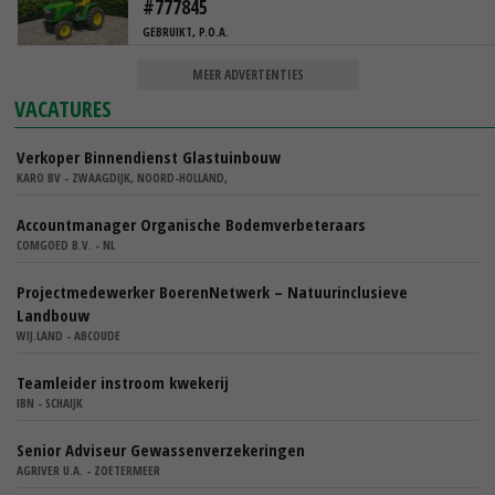
#777845
GEBRUIKT, P.O.A.
MEER ADVERTENTIES
VACATURES
Verkoper Binnendienst Glastuinbouw
KARO BV - ZWAAGDIJK, NOORD-HOLLAND,
Accountmanager Organische Bodemverbeteraars
COMGOED B.V. - NL
Projectmedewerker BoerenNetwerk – Natuurinclusieve
Landbouw
WIJ.LAND - ABCOUDE
Teamleider instroom kwekerij
IBN - SCHAIJK
Senior Adviseur Gewassenverzekeringen
AGRIVER U.A. - ZOETERMEER