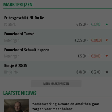
MARKTPRIJZEN
Fritesgeschikt NL Du Be
PotatoNL
€ 15,00
~
€ 23,00
Emmeloord Tarwe
Noteringen
€ 205,00
~
€ 208,00
Emmeloord Schaaltjespeen
Noteringen
€ 5,00
~
€ 20,00
Bintje A 28/35
Bintje Info
€ 48,00
~
€ 52,00
MEER MARKTPRIJZEN
LAATSTE NIEUWS
‘Samenwerking A-ware en Amalthea gaat
zorgen voor meer balans’