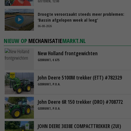
GISTEREN, 12:00
Droogte veroorzaakt steeds meer problemen:
‘Bassin afgelopen week al leeg’
06-08-2026
NIEUW OP
MECHANISATIE
MARKT.NL
New Holland frontgewichten
GEBRUIKT, € 675
John Deere 5100M trekker (ETT) #782329
GEBRUIKT, P.O.A.
John Deere 6R 150 trekker (DRO) #708772
GEBRUIKT, P.O.A.
JOHN DEERE 3038E COMPACTTREKKER (ZUI)