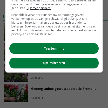
4 partners of specifiek door deze site worden gebruikt. Wij en
onze partners kunnen precieze geolocatiegegevens
gebruiken.
Lijst met partners.
Bepaalde leveranciers kunnen uw persoonsgegevens
LEES OOK
verwerken op basis van gerechtvaardigd belang. U kunt
hiertegen bezwaar maken door uw opties hieronder te
beheren. Zoek onderaan deze pagina of in het sitemenu naar
Vasteplantenkweker zet in op kwaliteit en
een link om uw toestemming te beheren of in te trekken via de
snelheid
privacy- en cookie-instellingen.
16-08-2017
Vrijstelling groeiremmer in potplanten
Toestemming
26-07-2016
Opties beheren
Vrijstelling groeiremmer in potplanten
26-07-2016
Genoeg animo gewascoöperatie Bromelia
14-05-2014