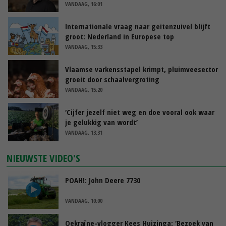
VANDAAG, 16:01
Internationale vraag naar geitenzuivel blijft
groot: Nederland in Europese top
VANDAAG, 15:33
Vlaamse varkensstapel krimpt, pluimveesector
groeit door schaalvergroting
VANDAAG, 15:20
‘Cijfer jezelf niet weg en doe vooral ook waar
je gelukkig van wordt’
VANDAAG, 13:31
NIEUWSTE VIDEO'S
POAH!: John Deere 7730
VANDAAG, 10:00
Oekraïne-vlogger Kees Huizinga: ‘Bezoek van