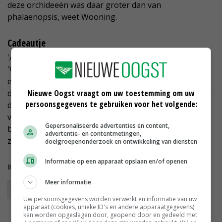
deze orchideeën was daar groter dan van
phalaenopsis, weet Wooning.
Cadeautje
'Anderhalf jaar geleden begonnen we met de slogan
'We send you a gift'. De gedachte hierachter is dat we
een cadeautje maken. We zijn meer klantgericht gaan
Nieuwe Oogst vraagt om uw toestemming om uw
denken. Daarvoor is consumenteninformatie nodig om
persoonsgegevens te gebruiken voor het volgende:
daarop te produceren en niet meer de markt
volstampen', legt de directeur uit. 'We willen de
Gepersonaliseerde advertenties en content,
bamboeorchidee op een nieuwe manier in de markt
advertentie- en contentmetingen,
zetten.'
doelgroepenonderzoek en ontwikkeling van diensten
Informatie op een apparaat opslaan en/of openen
Bekijk meer over:
Meer informatie
potplant
Uw persoonsgegevens worden verwerkt en informatie van uw
apparaat (cookies, unieke ID's en andere apparaatgegevens)
kan worden opgeslagen door, geopend door en gedeeld met