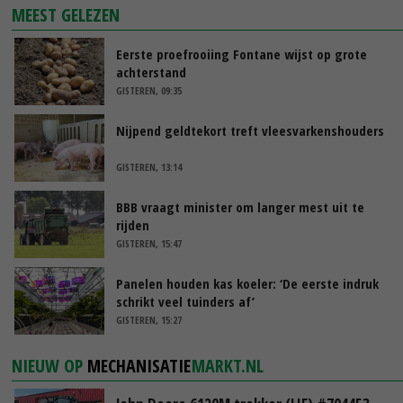
MEEST GELEZEN
Eerste proefrooiing Fontane wijst op grote
achterstand
GISTEREN, 09:35
Nijpend geldtekort treft vleesvarkenshouders
GISTEREN, 13:14
BBB vraagt minister om langer mest uit te
rijden
GISTEREN, 15:47
Panelen houden kas koeler: ‘De eerste indruk
schrikt veel tuinders af’
GISTEREN, 15:27
NIEUW OP
MECHANISATIE
MARKT.NL