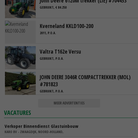
John Deere 6120M trekker (LIE) #704453
GEBRUIKT, € 84.250
Kverneland KKLD100-200
2011, P.O.A.
Valtra T162e Versu
GEBRUIKT, P.O.A.
JOHN DEERE 3046R COMPACTTREKKER (MOL)
#781823
GEBRUIKT, P.O.A.
MEER ADVERTENTIES
VACATURES
Verkoper Binnendienst Glastuinbouw
KARO BV - ZWAAGDIJK, NOORD-HOLLAND,