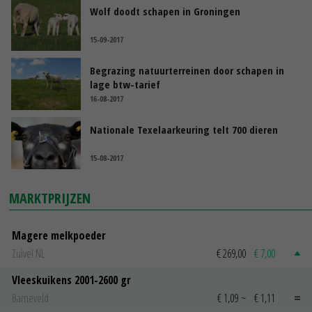
Wolf doodt schapen in Groningen
15-09-2017
Begrazing natuurterreinen door schapen in
lage btw-tarief
16-08-2017
Nationale Texelaarkeuring telt 700 dieren
15-08-2017
MARKTPRIJZEN
Magere melkpoeder
Zuivel NL
€ 269,00
€ 7,00
Vleeskuikens 2001-2600 gr
Barneveld
€ 1,09
~
€ 1,11