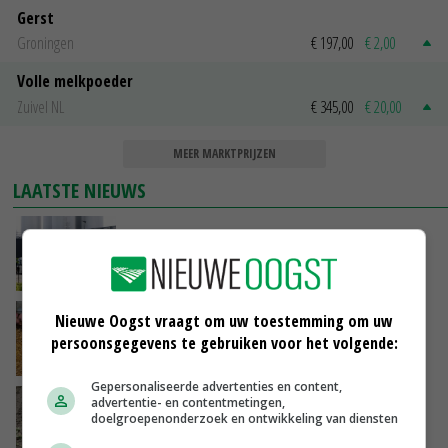
Gerst
Groningen
€ 197,00
€ 2,00
Volle melkpoeder
Zuivel NL
€ 345,00
€ 20,00
MEER MARKTPRIJZEN
LAATSTE NIEUWS
Gemiddelde Europese melkprijs daalt licht in
juni
VANDAAG, 17:04
Frans onderzoekcentrum bestrijkt hele
Nieuwe Oogst vraagt om uw toestemming om uw
varkensvleesketen
persoonsgegevens te gebruiken voor het volgende:
VANDAAG, 15:29
Gepersonaliseerde advertenties en content,
Emmeloord noteert eerste zaaiuien op
advertentie- en contentmetingen,
doelgroepenonderzoek en ontwikkeling van diensten
maximaal 20 euro
VANDAAG, 14:59