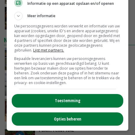
Informatie op een apparaat opslaan en/of openen
Spontane boerenacties in Twente en
Meer informatie
Apeldoorn zetten de trend
VANDAAG, 14:48
Uw persoonsgegevens worden verwerkt en informatie van uw
apparaat (cookies, unieke ID's en andere apparaatgegevens)
kan worden opgeslagen door, geopend door en gedeeld met
NIEUWSTE VIDEO'S
4 partners of specifiek door deze site worden gebruikt. Wij en
onze partners kunnen precieze geolocatiegegevens
gebruiken.
Lijst met partners.
Droogte veroorzaakt steeds meer problemen:
‘Bassin afgelopen week al leeg’
Bepaalde leveranciers kunnen uw persoonsgegevens
verwerken op basis van gerechtvaardigd belang. U kunt
VANDAAG, 14:06
hiertegen bezwaar maken door uw opties hieronder te
beheren. Zoek onderaan deze pagina of in het sitemenu naar
een link om uw toestemming te beheren of in te trekken via de
Koeien van enige drijvende boerderij ter
privacy- en cookie-instellingen.
wereld zijn te koop
VANDAAG, 12:00
Toestemming
Danique in Canada: ‘Superveel schik gehad
tijdens stage’
04-08-2026
Opties beheren
POAH!: Fendt 1042