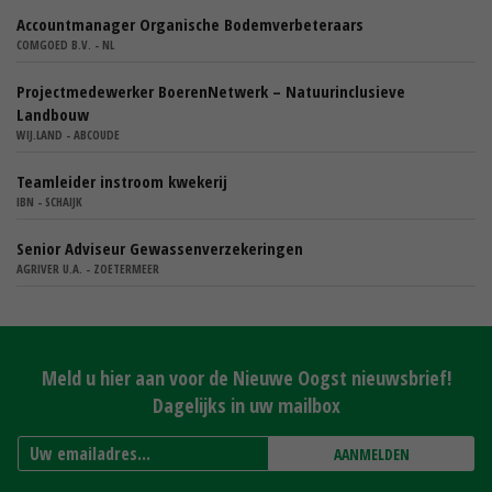
Accountmanager Organische Bodemverbeteraars
COMGOED B.V. - NL
Projectmedewerker BoerenNetwerk – Natuurinclusieve
Landbouw
WIJ.LAND - ABCOUDE
Teamleider instroom kwekerij
IBN - SCHAIJK
Senior Adviseur Gewassenverzekeringen
AGRIVER U.A. - ZOETERMEER
Meld u hier aan voor de Nieuwe Oogst nieuwsbrief!
Dagelijks in uw mailbox
AANMELDEN