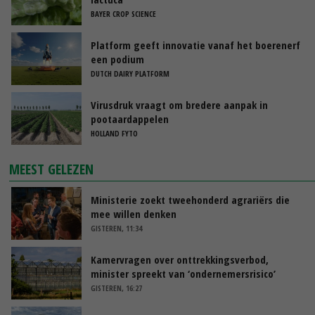
BAYER CROP SCIENCE
Platform geeft innovatie vanaf het boerenerf
een podium
DUTCH DAIRY PLATFORM
Virusdruk vraagt om bredere aanpak in
pootaardappelen
HOLLAND FYTO
MEEST GELEZEN
Ministerie zoekt tweehonderd agrariërs die
mee willen denken
GISTEREN, 11:34
Kamervragen over onttrekkingsverbod,
minister spreekt van ‘ondernemersrisico’
GISTEREN, 16:27