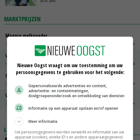
05-07-2016
MARKTPRIJZEN
Magere melkpoeder
Zuivel NL
€ 269,00
€ 7,00
Vleeskuikens 2001-2600 gr
Barneveld
€ 1,09
~
€ 1,11
Nieuwe Oogst vraagt om uw toestemming om uw
persoonsgegevens te gebruiken voor het volgende:
Gerst
Groningen
€ 197,00
€ 2,00
Gepersonaliseerde advertenties en content,
advertentie- en contentmetingen,
Volle melkpoeder
doelgroepenonderzoek en ontwikkeling van diensten
Zuivel NL
€ 345,00
€ 20,00
Informatie op een apparaat opslaan en/of openen
MEER MARKTPRIJZEN
Meer informatie
LAATSTE NIEUWS
Uw persoonsgegevens worden verwerkt en informatie van uw
apparaat (cookies, unieke ID's en andere apparaatgegevens)