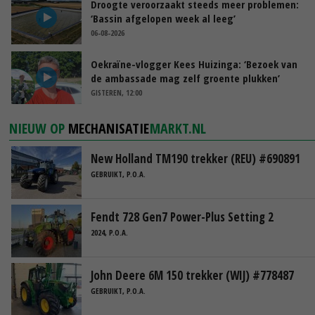
Droogte veroorzaakt steeds meer problemen:
‘Bassin afgelopen week al leeg’
06-08-2026
Oekraïne-vlogger Kees Huizinga: ‘Bezoek van
de ambassade mag zelf groente plukken’
GISTEREN, 12:00
NIEUW OP
MECHANISATIE
MARKT.NL
New Holland TM190 trekker (REU) #690891
GEBRUIKT, P.O.A.
Fendt 728 Gen7 Power-Plus Setting 2
2024, P.O.A.
John Deere 6M 150 trekker (WIJ) #778487
GEBRUIKT, P.O.A.