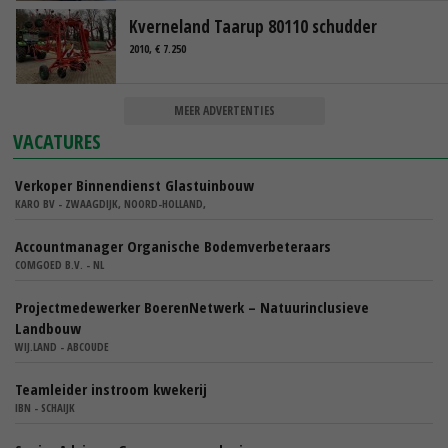
Kverneland Taarup 80110 schudder
2010, € 7.250
MEER ADVERTENTIES
VACATURES
Verkoper Binnendienst Glastuinbouw
KARO BV - ZWAAGDIJK, NOORD-HOLLAND,
Accountmanager Organische Bodemverbeteraars
COMGOED B.V. - NL
Projectmedewerker BoerenNetwerk – Natuurinclusieve
Landbouw
WIJ.LAND - ABCOUDE
Teamleider instroom kwekerij
IBN - SCHAIJK