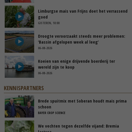
Limburgse mais van Frijns doet het verrassend
goed
GISTEREN, 10:00
Droogte veroorzaakt steeds meer problemen:
‘Bassin afgelopen week al leeg’
06-08-2026
Koeien van enige drijvende boerderij ter
wereld zijn te koop
06-08-2026
KENNISPARTNERS
Brede spuitmix met Soberan houdt mais prima
schoon
BAYER CROP SCIENCE
We vechten tegen dezelfde vijand: Bremia
lactuca