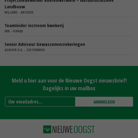
Projectmedewerker BoerenNetwerk – Natuurinclusieve
Landbouw
WIJ.LAND - ABCOUDE
Teamleider instroom kwekerij
IBN - SCHAIJK
Senior Adviseur Gewassenverzekeringen
AGRIVER U.A. - ZOETERMEER
Meld u hier aan voor de Nieuwe Oogst nieuwsbrief!
Dagelijks in uw mailbox
AANMELDEN