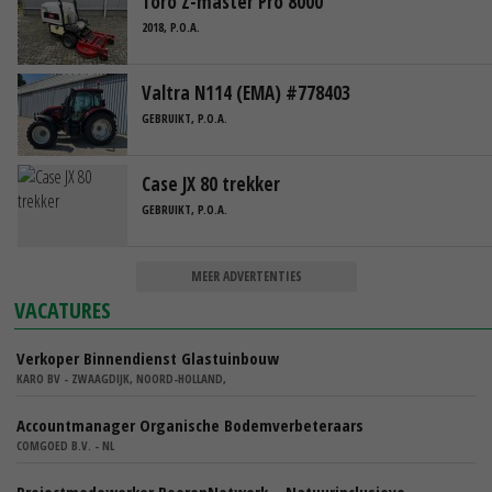
Toro Z-master Pro 8000
2018, P.O.A.
Valtra N114 (EMA) #778403
GEBRUIKT, P.O.A.
Case JX 80 trekker
GEBRUIKT, P.O.A.
MEER ADVERTENTIES
VACATURES
Verkoper Binnendienst Glastuinbouw
KARO BV - ZWAAGDIJK, NOORD-HOLLAND,
Accountmanager Organische Bodemverbeteraars
COMGOED B.V. - NL