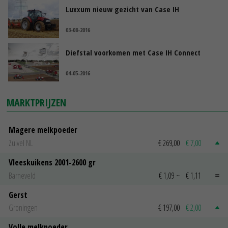
Luxxum nieuw gezicht van Case IH
03-08-2016
Diefstal voorkomen met Case IH Connect
04-05-2016
MARKTPRIJZEN
Magere melkpoeder
Zuivel NL
€ 269,00
€ 7,00
Vleeskuikens 2001-2600 gr
Barneveld
€ 1,09
~
€ 1,11
Gerst
Groningen
€ 197,00
€ 2,00
Volle melkpoeder