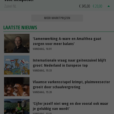
Zuivel NL
€ 345,00
€ 20,00
MEER MARKTPRIJZEN
LAATSTE NIEUWS
‘Samenwerking A-ware en Amalthea gaat
zorgen voor meer balans’
VANDAAG, 16:01
Internationale vraag naar geitenzuivel blijft
groot: Nederland in Europese top
VANDAAG, 15:33
Vlaamse varkensstapel krimpt, pluimveesector
groeit door schaalvergroting
VANDAAG, 15:20
‘Cijfer jezelf niet weg en doe vooral ook waar
je gelukkig van wordt’
VANDAAG, 13:31