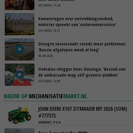
GISTEREN, 11:34
Kamervragen over onttrekkingsverbod,
minister spreekt van ‘ondernemersrisico’
GISTEREN, 16:27
Droogte veroorzaakt steeds meer problemen:
‘Bassin afgelopen week al leeg’
06-08-2026
Oekraïne-vlogger Kees Huizinga: ‘Bezoek van
de ambassade mag zelf groente plukken’
GISTEREN, 12:00
NIEUW OP
MECHANISATIE
MARKT.NL
JOHN DEERE X107 ZITMAAIER MY 2026 (SOM)
#777372
GEBRUIKT, P.O.A.