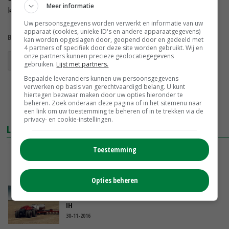
Meer informatie
kilometer per uur.
Uw persoonsgegevens worden verwerkt en informatie van uw
apparaat (cookies, unieke ID's en andere apparaatgegevens)
Bekijk meer over:
kan worden opgeslagen door, geopend door en gedeeld met
4 partners of specifiek door deze site worden gebruikt. Wij en
onze partners kunnen precieze geolocatiegegevens
Case IH
gebruiken.
Lijst met partners.
Bepaalde leveranciers kunnen uw persoonsgegevens
verwerken op basis van gerechtvaardigd belang. U kunt
hiertegen bezwaar maken door uw opties hieronder te
beheren. Zoek onderaan deze pagina of in het sitemenu naar
een link om uw toestemming te beheren of in te trekken via de
privacy- en cookie-instellingen.
LEES OOK
Toestemming
Jarige Case IH komt met speciale Puma
12-06-2017
Opties beheren
Sima-zilver voor autonome trekker van Case
IH
30-11-2016