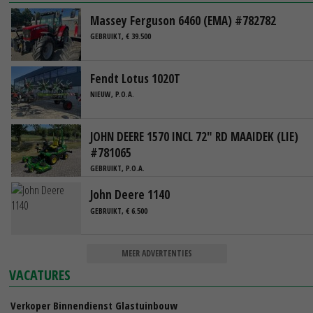
Massey Ferguson 6460 (EMA) #782782
GEBRUIKT, € 39.500
Fendt Lotus 1020T
NIEUW, P.O.A.
JOHN DEERE 1570 INCL 72" RD MAAIDEK (LIE)
#781065
GEBRUIKT, P.O.A.
John Deere 1140
GEBRUIKT, € 6.500
MEER ADVERTENTIES
VACATURES
Verkoper Binnendienst Glastuinbouw