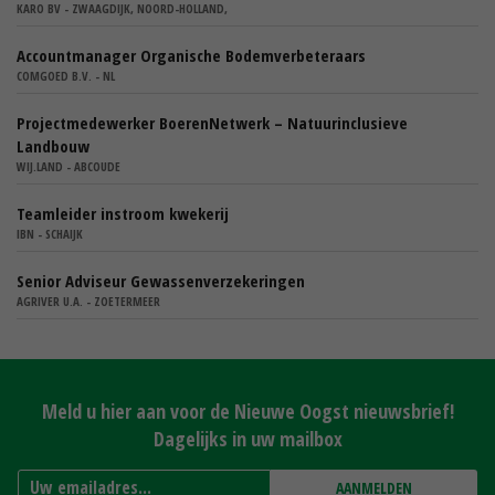
KARO BV - ZWAAGDIJK, NOORD-HOLLAND,
Accountmanager Organische Bodemverbeteraars
COMGOED B.V. - NL
Projectmedewerker BoerenNetwerk – Natuurinclusieve
Landbouw
WIJ.LAND - ABCOUDE
Teamleider instroom kwekerij
IBN - SCHAIJK
Senior Adviseur Gewassenverzekeringen
AGRIVER U.A. - ZOETERMEER
Meld u hier aan voor de Nieuwe Oogst nieuwsbrief!
Dagelijks in uw mailbox
AANMELDEN