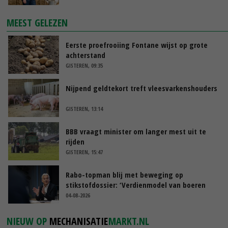
MEEST GELEZEN
Eerste proefrooiing Fontane wijst op grote
achterstand
GISTEREN, 09:35
Nijpend geldtekort treft vleesvarkenshouders
GISTEREN, 13:14
BBB vraagt minister om langer mest uit te
rijden
GISTEREN, 15:47
Rabo-topman blij met beweging op
stikstofdossier: ‘Verdienmodel van boeren
blijft cruciaal’
04-08-2026
NIEUW OP
MECHANISATIE
MARKT.NL