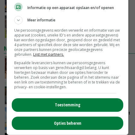
vanwege zebrachipbacterie
Informatie op een apparaat opslaan en/of openen
GISTEREN, 16:25
Meer informatie
BBB vraagt minister om langer mest uit te
rijden
Uw persoonsgegevens worden verwerkt en informatie van uw
GISTEREN, 15:47
apparaat (cookies, unieke ID's en andere apparaatgegevens)
kan worden opgeslagen door, geopend door en gedeeld met
4 partners of specifiek door deze site worden gebruikt. Wij en
NIEUWSTE VIDEO'S
onze partners kunnen precieze geolocatiegegevens
gebruiken.
Lijst met partners.
Danique in Canada: ‘Superveel schik gehad
Bepaalde leveranciers kunnen uw persoonsgegevens
tijdens stage’
verwerken op basis van gerechtvaardigd belang. U kunt
hiertegen bezwaar maken door uw opties hieronder te
04-08-2026
beheren. Zoek onderaan deze pagina of in het sitemenu naar
een link om uw toestemming te beheren of in te trekken via de
POAH!: Fendt 1042
privacy- en cookie-instellingen.
01-08-2026
Toestemming
Oekraïne-vlogger Kees Huizinga: ‘Tarwe wordt
geperst, koeien hebben stro nodig’
Opties beheren
31-07-2026