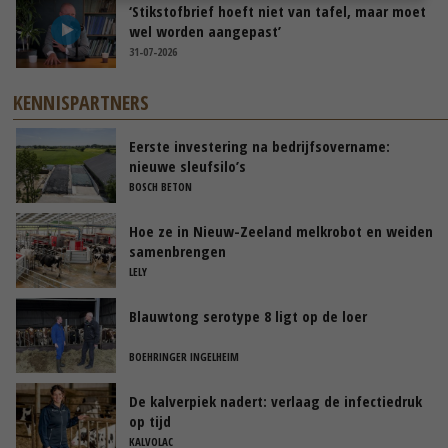
‘Stikstofbrief hoeft niet van tafel, maar moet
wel worden aangepast’
31-07-2026
KENNISPARTNERS
Eerste investering na bedrijfsovername:
nieuwe sleufsilo’s
BOSCH BETON
Hoe ze in Nieuw-Zeeland melkrobot en weiden
samenbrengen
LELY
Blauwtong serotype 8 ligt op de loer
BOEHRINGER INGELHEIM
De kalverpiek nadert: verlaag de infectiedruk
op tijd
KALVOLAC