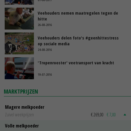
Veehouders nemen maatregelen tegen de
hitte
26-08-2016
Veehouders delen foto's #geenhittestress
op sociale media
24-08-2016
'Tropenrooster' veetransport van kracht
19-07-2016
MARKTPRIJZEN
Magere melkpoeder
Zuivel weekprijzen
€ 269,00
€ 7,00
Volle melkpoeder