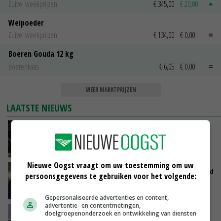
Zuivel weekprijzen
€ 345,00
€ 20,00
Weipoeder
Zuivel weekprijzen
€ 134,00
€ 0,00
Boeren Gouda 12 kg
Boerenkaas
€ 6,05
€ 0,00
MEER MARKTPRIJZEN
LAATSTE NIEUWS
Zalmkweker wil ‘standaard neerzetten die als
voorbeeld kan dienen voor sector’
VANDAAG, 06:21
Nieuwe Oogst vraagt om uw toestemming om uw
Jan Vernooij stopt bij Vee&Logistiek Nederland
persoonsgegevens te gebruiken voor het volgende:
VANDAAG, 06:00
Gepersonaliseerde advertenties en content,
advertentie- en contentmetingen,
China scherpt importeisen voor pootgoed aan
doelgroepenonderzoek en ontwikkeling van diensten