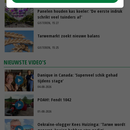
Panelen houden kas koeler: ‘De eerste indruk
schrikt veel tuinders af’
GISTEREN, 15:27
Tarwemarkt zoekt nieuwe balans
GISTEREN, 15:25
NIEUWSTE VIDEO'S
Danique in Canada: ‘Superveel schik gehad
tijdens stage’
04-08-2026
POAH!: Fendt 1042
01-08-2026
Oekraïne-vlogger Kees Huizinga: ‘Tarwe wordt
geperst, koeien hebben stro nodig’