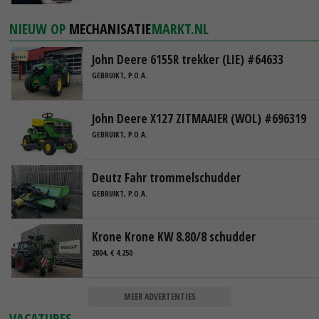
NIEUW OP
MECHANISATIE
MARKT.NL
John Deere 6155R trekker (LIE) #64633
GEBRUIKT, P.O.A.
John Deere X127 ZITMAAIER (WOL) #696319
GEBRUIKT, P.O.A.
Deutz Fahr trommelschudder
GEBRUIKT, P.O.A.
Krone Krone KW 8.80/8 schudder
2004, € 4.250
MEER ADVERTENTIES
VACATURES