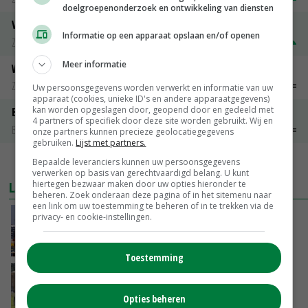
doelgroepenonderzoek en ontwikkeling van diensten
Volle melkpoeder
Informatie op een apparaat opslaan en/of openen
Zuivel weekprijzen
€ 345,00
€ 20,00
Meer informatie
Weipoeder
Zuivel weekprijzen
€ 134,00
€ 0,00
Uw persoonsgegevens worden verwerkt en informatie van uw
apparaat (cookies, unieke ID's en andere apparaatgegevens)
kan worden opgeslagen door, geopend door en gedeeld met
Boeren Gouda 12 kg
4 partners of specifiek door deze site worden gebruikt. Wij en
Boerenkaas
€ 6,05
€ 0,00
onze partners kunnen precieze geolocatiegegevens
gebruiken.
Lijst met partners.
Bepaalde leveranciers kunnen uw persoonsgegevens
MEER MARKTPRIJZEN
verwerken op basis van gerechtvaardigd belang. U kunt
hiertegen bezwaar maken door uw opties hieronder te
LAATSTE NIEUWS
beheren. Zoek onderaan deze pagina of in het sitemenu naar
een link om uw toestemming te beheren of in te trekken via de
China scherpt importeisen voor pootgoed aan
privacy- en cookie-instellingen.
vanwege zebrachipbacterie
GISTEREN, 16:25
Toestemming
BBB vraagt minister om langer mest uit te
rijden
Opties beheren
GISTEREN, 15:47