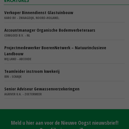
Verkoper Binnendienst Glastuinbouw
KARO BV - ZWAAGDIJK, NOORD-HOLLAND,
Accountmanager Organische Bodemverbeteraars
COMGOED B.V. - NL
Projectmedewerker BoerenNetwerk – Natuurinclusieve
Landbouw
WIJ.LAND - ABCOUDE
Teamleider instroom kwekerij
IBN - SCHAIJK
Senior Adviseur Gewassenverzekeringen
AGRIVER U.A. - ZOETERMEER
Meld u hier aan voor de Nieuwe Oogst nieuwsbrief!