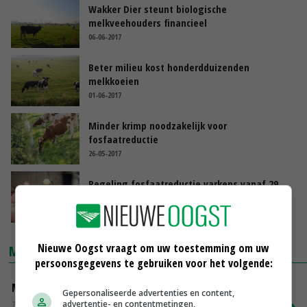
Wakker Dier steunt biologische
melkveehouders financieel
06-06-2017
Beter milieu kost honderdduizenden
melkkoeien
01-06-2017
Minder krimp noodzakelijk voor
fosfaatreductie
26-05-2017
Regeling fosfaatreductie varkens vanaf 29
mei open
24-05-2017
Nieuwe Oogst vraagt om uw toestemming om uw
MARKTPRIJZEN
persoonsgegevens te gebruiken voor het volgende:
Magere melkpoeder
Gepersonaliseerde advertenties en content,
advertentie- en contentmetingen,
Zuivel weekprijzen
€ 269,00
€ 7,00