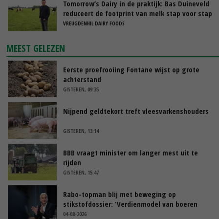
Tomorrow’s Dairy in de praktijk: Bas Duineveld
reduceert de footprint van melk stap voor stap
VREUGDENHIL DAIRY FOODS
MEEST GELEZEN
Eerste proefrooiing Fontane wijst op grote
achterstand
GISTEREN, 09:35
Nijpend geldtekort treft vleesvarkenshouders
GISTEREN, 13:14
BBB vraagt minister om langer mest uit te
rijden
GISTEREN, 15:47
Rabo-topman blij met beweging op
stikstofdossier: ‘Verdienmodel van boeren
blijft cruciaal’
04-08-2026