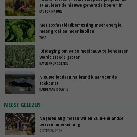
stimuleert de nieuwe generatie boeren in
Nederland
EYE FOR NATURE
Met fosfaatbladbemesting meer energie,
meer groei en meer knollen
YARA
‘Uitdaging om valse meeldauw te beheersen
wordt steeds groter’
BAYER CROP SCIENCE
Nieuwe loodsen na brand klaar voor de
toekomst
HARDEMAN ISOLATIE
MEEST GELEZEN
Na jarenlang meten willen Zuid-Hollandse
boeren nu erkenning
GISTEREN, 07:00