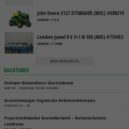
John Deere X127 ZITMAAIER (WOL) #696319
GEBRUIKT, P.O.A.
Lemken Juwel 8 V 3+1 N 100 (AKK) #776453
GEBRUIKT, € 14.800
MEER ADVERTENTIES
VACATURES
Verkoper Binnendienst Glastuinbouw
KARO BV - ZWAAGDIJK, NOORD-HOLLAND,
Accountmanager Organische Bodemverbeteraars
COMGOED B.V. - NL
Projectmedewerker BoerenNetwerk – Natuurinclusieve
Landbouw