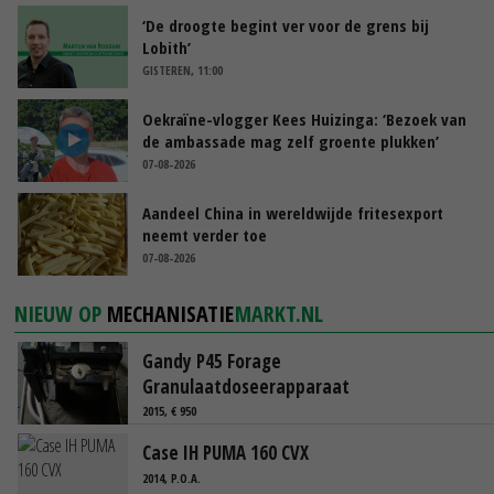
‘De droogte begint ver voor de grens bij
Lobith’
GISTEREN, 11:00
Oekraïne-vlogger Kees Huizinga: ‘Bezoek van
de ambassade mag zelf groente plukken’
07-08-2026
Aandeel China in wereldwijde fritesexport
neemt verder toe
07-08-2026
NIEUW OP
MECHANISATIE
MARKT.NL
Gandy P45 Forage
Granulaatdoseerapparaat
2015, € 950
Case IH PUMA 160 CVX
2014, P.O.A.