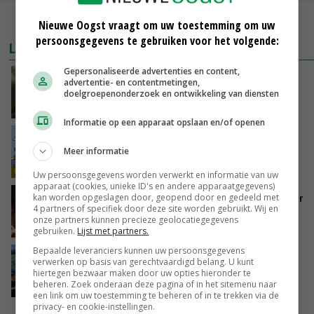
MEER MARKTPRIJZEN
Nieuwe Oogst vraagt om uw toestemming om uw
persoonsgegevens te gebruiken voor het volgende:
LAATSTE NIEUWS
Gepersonaliseerde advertenties en content,
‘Samenwerking A-ware en Amalthea gaat
advertentie- en contentmetingen,
zorgen voor meer balans’
doelgroepenonderzoek en ontwikkeling van diensten
GISTEREN, 16:01
Informatie op een apparaat opslaan en/of openen
Internationale vraag naar geitenzuivel blijft
groot: Nederland in Europese top
Meer informatie
GISTEREN, 15:33
Uw persoonsgegevens worden verwerkt en informatie van uw
apparaat (cookies, unieke ID's en andere apparaatgegevens)
Vlaamse varkensstapel krimpt, pluimveesector
kan worden opgeslagen door, geopend door en gedeeld met
4 partners of specifiek door deze site worden gebruikt. Wij en
groeit door schaalvergroting
onze partners kunnen precieze geolocatiegegevens
GISTEREN, 15:20
gebruiken.
Lijst met partners.
Bepaalde leveranciers kunnen uw persoonsgegevens
‘Cijfer jezelf niet weg en doe vooral ook waar
verwerken op basis van gerechtvaardigd belang. U kunt
je gelukkig van wordt’
hiertegen bezwaar maken door uw opties hieronder te
beheren. Zoek onderaan deze pagina of in het sitemenu naar
GISTEREN, 13:31
een link om uw toestemming te beheren of in te trekken via de
privacy- en cookie-instellingen.