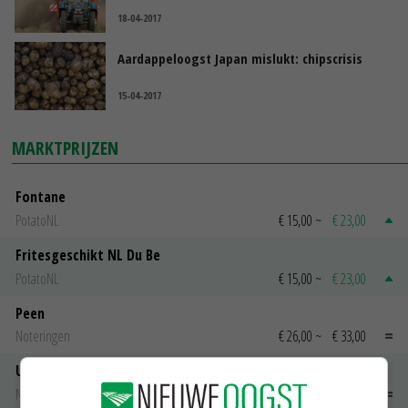
18-04-2017
Aardappeloogst Japan mislukt: chipscrisis
15-04-2017
MARKTPRIJZEN
Fontane
PotatoNL
€ 15,00
~
€ 23,00
Fritesgeschikt NL Du Be
PotatoNL
€ 15,00
~
€ 23,00
Peen
Noteringen
€ 26,00
~
€ 33,00
Uien Middenmeer Geel 30-60% grof
Noteringen
€ 0,00
~
€ 0,00