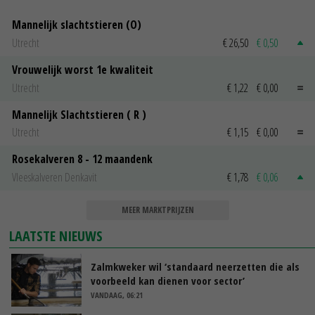
Mannelijk slachtstieren (O)
Utrecht
€ 26,50
€ 0,50
Vrouwelijk worst 1e kwaliteit
Utrecht
€ 1,22
€ 0,00
Mannelijk Slachtstieren ( R )
Utrecht
€ 1,15
€ 0,00
Rosekalveren 8 - 12 maandenk
Vleeskalveren Denkavit
€ 1,78
€ 0,06
MEER MARKTPRIJZEN
LAATSTE NIEUWS
Zalmkweker wil ‘standaard neerzetten die als
voorbeeld kan dienen voor sector’
VANDAAG, 06:21