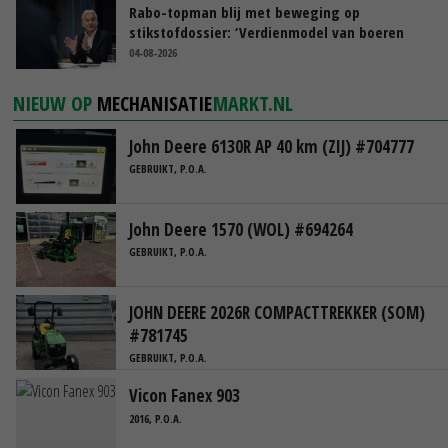
Rabo-topman blij met beweging op
stikstofdossier: ‘Verdienmodel van boeren
blijft cruciaal’
04-08-2026
NIEUW OP
MECHANISATIE
MARKT.NL
John Deere 6130R AP 40 km (ZIJ) #704777
GEBRUIKT, P.O.A.
John Deere 1570 (WOL) #694264
GEBRUIKT, P.O.A.
JOHN DEERE 2026R COMPACTTREKKER (SOM)
#781745
GEBRUIKT, P.O.A.
Vicon Fanex 903
2016, P.O.A.