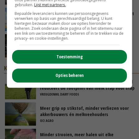
gebruiken.
Lijst met partners.
Oekraïne-vlogger Kees Huizinga: ‘Tarwe wordt
Bepaalde leveranciers kunnen uw persoonsgegevens
verwerken op basis van gerechtvaardigd belang. U kunt
geperst, koeien hebben stro nodig’
hiertegen bezwaar maken door uw opties hieronder te
31-07-2026
beheren. Zoek onderaan deze pagina of in het sitemenu naar
een link om uw toestemming te beheren of in te trekken via de
privacy- en cookie-instellingen.
‘Stikstofbrief hoeft niet van tafel, maar moet
wel worden aangepast’
31-07-2026
Toestemming
KENNISPARTNERS
Opties beheren
Tomorrow’s Dairy in de praktijk: Bas Duineveld
reduceert de footprint van melk stap voor stap
VREUGDENHIL DAIRY FOODS
Meer grip op stikstof, minder verliezen voor
akkerbouwers én melkveehouders
OCI AGRO
Minder strooien, meer halen uit elke