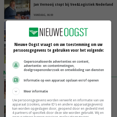
Jan Vernooij stopt bij Vee&Logistiek Nederland
VANDAAG, 06:00
China scherpt importeisen voor pootgoed aan
vanwege zebrachipbacterie
GISTEREN, 16:25
Nieuwe Oogst vraagt om uw toestemming om uw
BBB vraagt minister om langer mest uit te
persoonsgegevens te gebruiken voor het volgende:
rijden
GISTEREN, 15:47
Gepersonaliseerde advertenties en content,
advertentie- en contentmetingen,
doelgroepenonderzoek en ontwikkeling van diensten
NIEUWSTE VIDEO'S
Informatie op een apparaat opslaan en/of openen
Danique in Canada: ‘Superveel schik gehad
tijdens stage’
Meer informatie
04-08-2026
Uw persoonsgegevens worden verwerkt en informatie van uw
apparaat (cookies, unieke ID's en andere apparaatgegevens)
POAH!: Fendt 1042
kan worden opgeslagen door, geopend door en gedeeld met
4 partners of specifiek door deze site worden gebruikt. Wij en
onze partners kunnen precieze geolocatiegegevens
01-08-2026