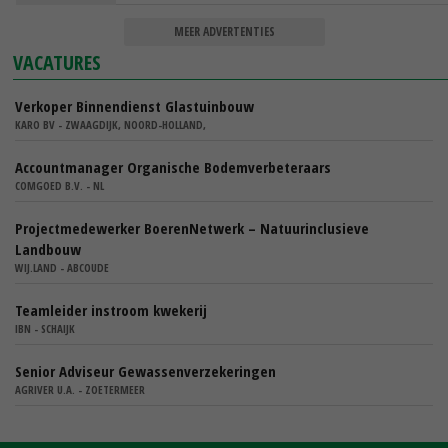
MEER ADVERTENTIES
VACATURES
Verkoper Binnendienst Glastuinbouw
KARO BV - ZWAAGDIJK, NOORD-HOLLAND,
Accountmanager Organische Bodemverbeteraars
COMGOED B.V. - NL
Projectmedewerker BoerenNetwerk – Natuurinclusieve
Landbouw
WIJ.LAND - ABCOUDE
Teamleider instroom kwekerij
IBN - SCHAIJK
Senior Adviseur Gewassenverzekeringen
AGRIVER U.A. - ZOETERMEER