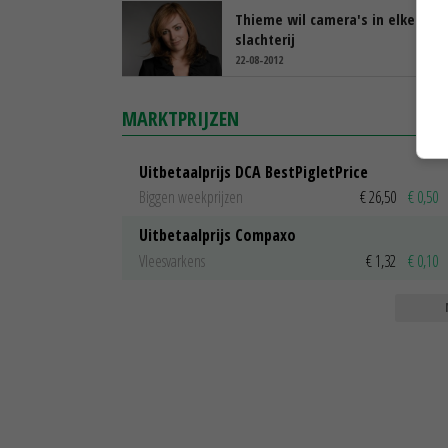
Thieme wil camera's in elke
slachterij
22-08-2012
MARKTPRIJZEN
Uitbetaalprijs DCA BestPigletPrice
Biggen weekprijzen
€ 26,50
€ 0,50
Uitbetaalprijs Compaxo
Vleesvarkens
€ 1,32
€ 0,10