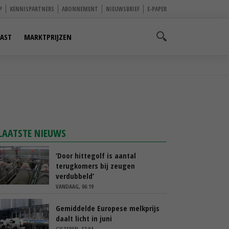
P
KENNISPARTNERS
ABONNEMENT
NIEUWSBRIEF
E-PAPER
AST
MARKTPRIJZEN
LAATSTE NIEUWS
‘Door hittegolf is aantal
terugkomers bij zeugen
verdubbeld’
VANDAAG, 06:19
Gemiddelde Europese melkprijs
daalt licht in juni
GISTEREN, 17:04