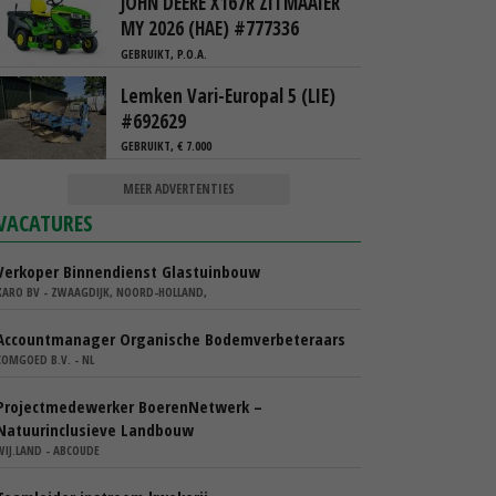
JOHN DEERE X167R ZITMAAIER
MY 2026 (HAE) #777336
GEBRUIKT, P.O.A.
Lemken Vari-Europal 5 (LIE)
#692629
GEBRUIKT, € 7.000
MEER ADVERTENTIES
VACATURES
Verkoper Binnendienst Glastuinbouw
KARO BV - ZWAAGDIJK, NOORD-HOLLAND,
Accountmanager Organische Bodemverbeteraars
COMGOED B.V. - NL
Projectmedewerker BoerenNetwerk –
Natuurinclusieve Landbouw
WIJ.LAND - ABCOUDE