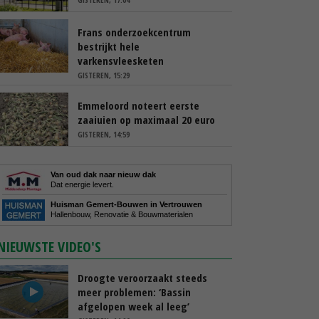
Frans onderzoekcentrum
bestrijkt hele
varkensvleesketen
GISTEREN, 15:29
Emmeloord noteert eerste
zaaiuien op maximaal 20 euro
GISTEREN, 14:59
Van oud dak naar nieuw dak
Dat energie levert.
Huisman Gemert-Bouwen in Vertrouwen
Hallenbouw, Renovatie & Bouwmaterialen
NIEUWSTE VIDEO'S
Droogte veroorzaakt steeds
meer problemen: ‘Bassin
afgelopen week al leeg’