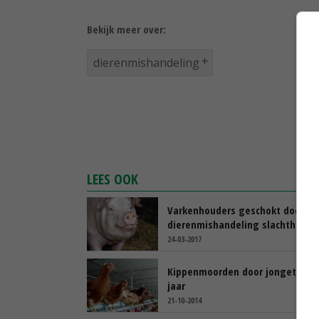
Bekijk meer over:
dierenmishandeling
LEES OOK
Varkenhouders geschokt door
dierenmishandeling slachthuis
24-03-2017
Kippenmoorden door jongetjes v
jaar
21-10-2014