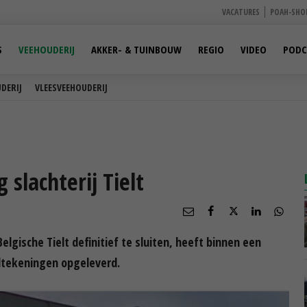
VACATURES
POAH-SHO
S
VEEHOUDERIJ
AKKER- & TUINBOUW
REGIO
VIDEO
PODC
DERIJ
VLEESVEEHOUDERIJ
 slachterij Tielt
elgische Tielt definitief te sluiten, heeft binnen een
dtekeningen opgeleverd.