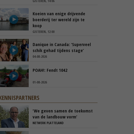
GISTEREN, 14:06
Koeien van enige drijvende
boerderij ter wereld zijn te
koop
GISTEREN, 12:00
Danique in Canada: ‘Superveel
schik gehad tijdens stage’
04-08-2026
POAH!: Fendt 1042
01-08-2026
KENNISPARTNERS
‘We geven samen de toekomst
van de landbouw vorm’
NETWERK PLATTELAND