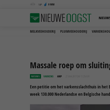
0 MM
14
NIEUW
MELKVEEHOUDERIJ
PLUIMVEEHOUDERIJ
VARKENSHOU
Massale roep om sluiting
NIEUWS
VARKENS
ANP
27 MAA 2017 OM 11:25
UUR
Een petitie om het varkensslachthuis in het B
week 130.000 Nederlandse en Belgische han