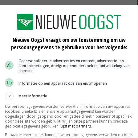
Nieuwe Oogst vraagt om uw toestemming om uw
persoonsgegevens te gebruiken voor het volgende:
Gepersonaliseerde advertenties en content, advertentie- en
contentmetingen, doelgroepenonderzoek en ontwikkeling van
diensten
Informatie op een apparaat opslaan en/of openen
Drie gevallen van
Meer informatie
dierenmishandeling
02-01-2015
Uw persoonsgegevens worden verwerkt en informatie van uw apparaat
(cookies, unieke ID's en andere apparaatgegevens) kan worden
opgeslagen door, geopend door en gedeeld met 4 partners of specifiek
an 9
'Dierenmishandeling erger dan
door deze site worden gebruikt. Wij en onze partners kunnen precieze
plofkip'
geolocatiegegevens gebruiken.
Lijst met partners.
16-05-2014
Bepaalde leveranciers kunnen uw persoonsgegevens verwerken op basis