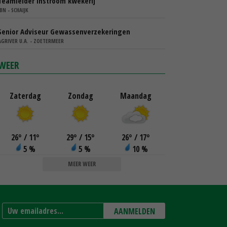
Teamleider instroom kwekerij
IBN - SCHAIJK
Senior Adviseur Gewassenverzekeringen
AGRIVER U.A. - ZOETERMEER
WEER
Zaterdag
Zondag
Maandag
26
°
/ 11
°
29
°
/ 15
°
26
°
/ 17
°
5 %
5 %
10 %
MEER WEER
AANMELDEN