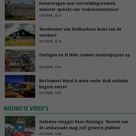
Kamervragen over onttrekkingsverbod,
minister spreekt van ‘ondernemersrisico’
GISTEREN, 16:27
‘Rendement van Krullvarkens komt van de
overkant’
GISTEREN, 15:30
Oorlogen en El Niño stuwen voedselprijzen op
GISTEREN, 15:04
Nettowinst Royal A-ware onder druk ondanks
hogere omzet
GISTEREN, 14:35
NIEUWSTE VIDEO'S
Oekraïne-vlogger Kees Huizinga: ‘Bezoek van
de ambassade mag zelf groente plukken’
GISTEREN, 12:00