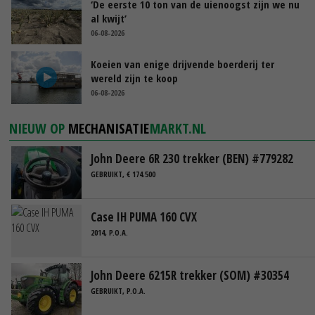
‘De eerste 10 ton van de uienoogst zijn we nu
al kwijt’
06-08-2026
Koeien van enige drijvende boerderij ter
wereld zijn te koop
06-08-2026
NIEUW OP
MECHANISATIE
MARKT.NL
John Deere 6R 230 trekker (BEN) #779282
GEBRUIKT, € 174.500
Case IH PUMA 160 CVX
2014, P.O.A.
John Deere 6215R trekker (SOM) #30354
GEBRUIKT, P.O.A.