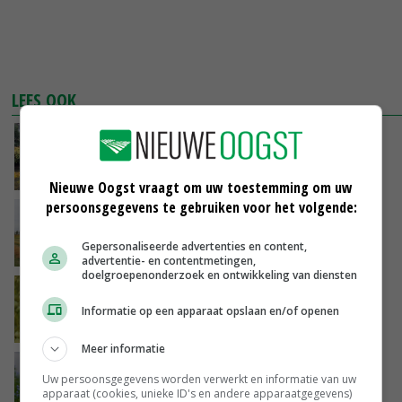
LEES OOK
Brug in Eindhoven gemaakt van
biocomposiet
27-10-2016
Nieuwe Oogst vraagt om uw toestemming om uw
persoonsgegevens te gebruiken voor het volgende:
Organisaties waarschuwen voor uitbreiding
vlasareaal
Gepersonaliseerde advertenties en content,
26-10-2016
advertentie- en contentmetingen,
doelgroepenonderzoek en ontwikkeling van diensten
'Ruimte voor groei Europees areaal vlas'
Informatie op een apparaat opslaan en/of openen
01-03-2016
Meer informatie
Vlas oogsten op Landgoed Singraven
Uw persoonsgegevens worden verwerkt en informatie van uw
apparaat (cookies, unieke ID's en andere apparaatgegevens)