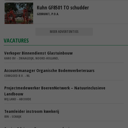
Kuhn GF8501 TO schudder
GEBRUIKT, P.O.A.
MEER ADVERTENTIES
VACATURES
Verkoper Binnendienst Glastuinbouw
KARO BV - ZWAAGDIJK, NOORD-HOLLAND,
Accountmanager Organische Bodemverbeteraars
COMGOED B.V. - NL
Projectmedewerker BoerenNetwerk – Natuurinclusieve
Landbouw
WIJ.LAND - ABCOUDE
Teamleider instroom kwekerij
IBN - SCHAIJK