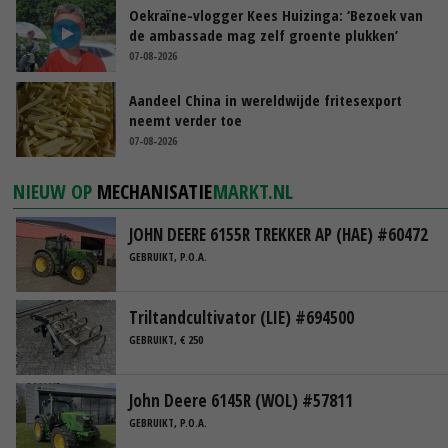
Oekraïne-vlogger Kees Huizinga: ‘Bezoek van
de ambassade mag zelf groente plukken’
07-08-2026
Aandeel China in wereldwijde fritesexport
neemt verder toe
07-08-2026
NIEUW OP
MECHANISATIE
MARKT.NL
JOHN DEERE 6155R TREKKER AP (HAE) #60472
GEBRUIKT, P.O.A.
Triltandcultivator (LIE) #694500
GEBRUIKT, € 250
John Deere 6145R (WOL) #57811
GEBRUIKT, P.O.A.