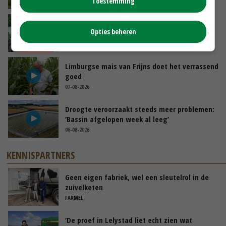
Toestemming
GISTEREN, 10:00
Oekraïne-vlogger Kees Huizinga: ‘Bezoek van
Opties beheren
de ambassade mag zelf groente plukken’
07-08-2026
Limburgse mais van Frijns doet het verrassend
goed
07-08-2026
Droogte veroorzaakt steeds meer problemen:
‘Bassin afgelopen week al leeg’
06-08-2026
KENNISPARTNERS
Geen eigen fabriek, wel een sleutelrol in de
zuivelketen
FARMEL
‘De proef in Lelystad liet echt zien wat