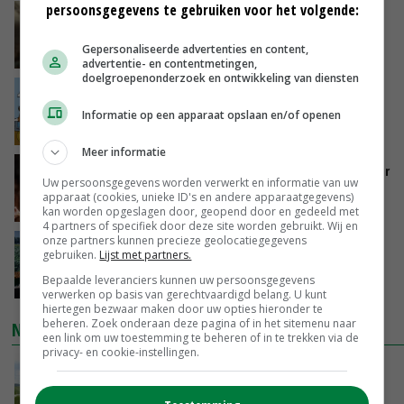
persoonsgegevens te gebruiken voor het volgende:
‘Samenwerking A-ware en Amalthea gaat
zorgen voor meer balans’
Gepersonaliseerde advertenties en content,
GISTEREN, 16:01
advertentie- en contentmetingen,
doelgroepenonderzoek en ontwikkeling van diensten
Internationale vraag naar geitenzuivel blijft
groot: Nederland in Europese top
Informatie op een apparaat opslaan en/of openen
GISTEREN, 15:33
Meer informatie
Vlaamse varkensstapel krimpt, pluimveesector
Uw persoonsgegevens worden verwerkt en informatie van uw
groeit door schaalvergroting
apparaat (cookies, unieke ID's en andere apparaatgegevens)
GISTEREN, 15:20
kan worden opgeslagen door, geopend door en gedeeld met
4 partners of specifiek door deze site worden gebruikt. Wij en
onze partners kunnen precieze geolocatiegegevens
‘Cijfer jezelf niet weg en doe vooral ook waar
gebruiken.
Lijst met partners.
je gelukkig van wordt’
Bepaalde leveranciers kunnen uw persoonsgegevens
GISTEREN, 13:31
verwerken op basis van gerechtvaardigd belang. U kunt
hiertegen bezwaar maken door uw opties hieronder te
beheren. Zoek onderaan deze pagina of in het sitemenu naar
NIEUWSTE VIDEO'S
een link om uw toestemming te beheren of in te trekken via de
privacy- en cookie-instellingen.
POAH!: John Deere 7730