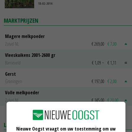
18-02-2014
MARKTPRIJZEN
Magere melkpoeder
Zuivel NL
€ 269,00
€ 7,00
Vleeskuikens 2001-2600 gr
Barneveld
€ 1,09
~
€ 1,11
Gerst
Groningen
€ 197,00
€ 2,00
Volle melkpoeder
Zuivel NL
€ 345,00
€ 20,00
MEER MARKTPRIJZEN
LAATSTE NIEUWS
Nieuwe Oogst vraagt om uw toestemming om uw