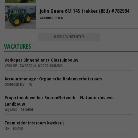
John Deere 6M 145 trekker (REU) #782994
GEBRUIKT, P.O.A.
MEER ADVERTENTIES
VACATURES
Verkoper Binnendienst Glastuinbouw
KARO BV - ZWAAGDIJK, NOORD-HOLLAND,
Accountmanager Organische Bodemverbeteraars
COMGOED B.V. - NL
Projectmedewerker BoerenNetwerk – Natuurinclusieve
Landbouw
WIJ.LAND - ABCOUDE
Teamleider instroom kwekerij
IBN - SCHAIJK