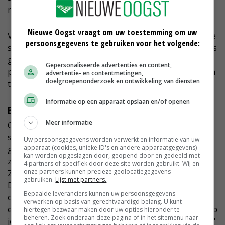
melkveehouder maakt daarin het verschil.'
Nieuwe Oogst vraagt om uw toestemming om uw
Van Norel juicht daarom ook het terugkoppelen van de
persoonsgegevens te gebruiken voor het volgende:
slachtgegevens naar de melkveehouder waar het kalf is
geboren toe. Sommige partijen doen dit nu al. Er zijn
Gepersonaliseerde advertenties en content,
plannen om die terugkoppeling voor alle vleeskalveren
advertentie- en contentmetingen,
doelgroepenonderzoek en ontwikkeling van diensten
te realiseren. 'Wellicht kan dit ogen openen.'
Informatie op een apparaat opslaan en/of openen
Bevestiging
Meer informatie
Ook Van Roomen ziet een terugkoppeling van
slachtgegevens wel zitten. 'Met name wanneer je het
Uw persoonsgegevens worden verwerkt en informatie van uw
apparaat (cookies, unieke ID's en andere apparaatgegevens)
goed doet, is dit een vorm van bevestiging. Goed om te
kan worden opgeslagen door, geopend door en gedeeld met
zien dat de kalveren een goed slachtgewicht hebben.
4 partners of specifiek door deze site worden gebruikt. Wij en
onze partners kunnen precieze geolocatiegegevens
Zo niet, dan heb je een uitdaging.'
gebruiken.
Lijst met partners.
De melkveehoudster leerde ook van collega-
Bepaalde leveranciers kunnen uw persoonsgegevens
ondernemers. Eén van hen had bijvoorbeeld goede
verwerken op basis van gerechtvaardigd belang. U kunt
ervaringen met biestverstrekking via de sonde. 'Zo help
hiertegen bezwaar maken door uw opties hieronder te
beheren. Zoek onderaan deze pagina of in het sitemenu naar
je elkaar met nuttige tips naar een betere kalveropfok.'