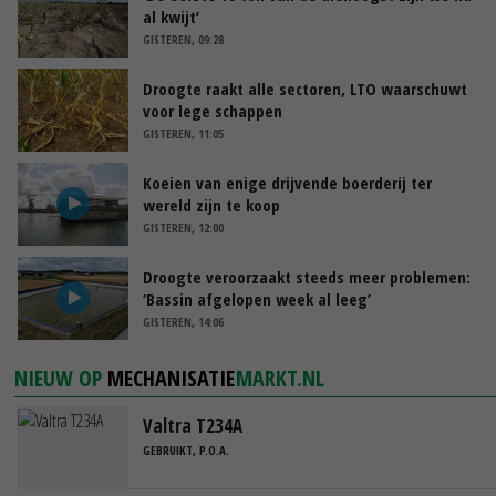
al kwijt’
GISTEREN, 09:28
Droogte raakt alle sectoren, LTO waarschuwt
voor lege schappen
GISTEREN, 11:05
Koeien van enige drijvende boerderij ter
wereld zijn te koop
GISTEREN, 12:00
Droogte veroorzaakt steeds meer problemen:
‘Bassin afgelopen week al leeg’
GISTEREN, 14:06
NIEUW OP
MECHANISATIE
MARKT.NL
Valtra T234A
GEBRUIKT, P.O.A.