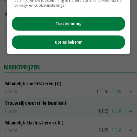
een link om uw toestemming te beheren of in te trekken via de
privacy- en cookie-instellingen.
Bekijk meer over:
Toestemming
stierkalf
opfok
jongveeopfok
jongvee
Opties beheren
MARKTPRIJZEN
Mannelijk slachtstieren (O)
Utrecht
€ 26,50
€ 0,50
Vrouwelijk worst 1e kwaliteit
Utrecht
€ 1,32
€ 0,10
Mannelijk Slachtstieren ( R )
Utrecht
€ 1,25
€ 0,10