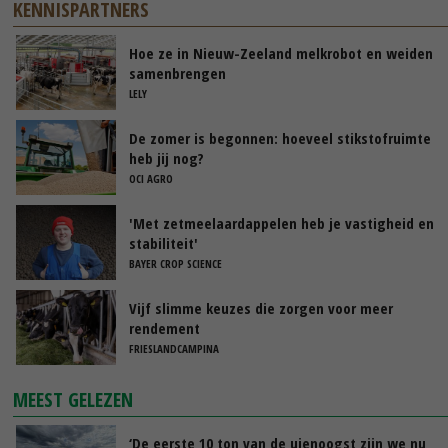
KENNISPARTNERS
Hoe ze in Nieuw-Zeeland melkrobot en weiden
samenbrengen
LELY
De zomer is begonnen: hoeveel stikstofruimte
heb jij nog?
OCI AGRO
'Met zetmeelaardappelen heb je vastigheid en
stabiliteit'
BAYER CROP SCIENCE
Vijf slimme keuzes die zorgen voor meer
rendement
FRIESLANDCAMPINA
MEEST GELEZEN
‘De eerste 10 ton van de uienoogst zijn we nu