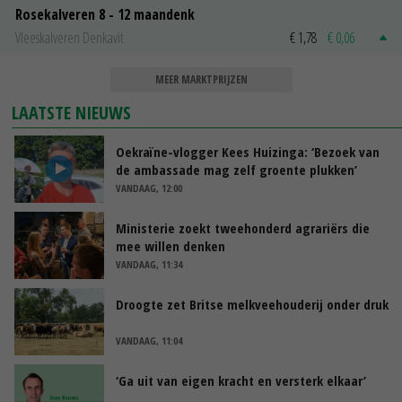
Rosekalveren 8 - 12 maandenk
Vleeskalveren Denkavit
€ 1,78
€ 0,06
MEER MARKTPRIJZEN
LAATSTE NIEUWS
Oekraïne-vlogger Kees Huizinga: ‘Bezoek van
de ambassade mag zelf groente plukken’
VANDAAG, 12:00
Ministerie zoekt tweehonderd agrariërs die
mee willen denken
VANDAAG, 11:34
Droogte zet Britse melkveehouderij onder druk
VANDAAG, 11:04
‘Ga uit van eigen kracht en versterk elkaar’