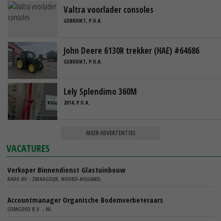
Valtra voorlader consoles
GEBRUIKT, P.O.A.
John Deere 6130R trekker (HAE) #64686
GEBRUIKT, P.O.A.
Lely Splendimo 360M
2014, P.O.A.
MEER ADVERTENTIES
VACATURES
Verkoper Binnendienst Glastuinbouw
KARO BV - ZWAAGDIJK, NOORD-HOLLAND,
Accountmanager Organische Bodemverbeteraars
COMGOED B.V. - NL