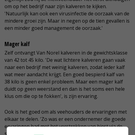
om op het bedrijf naar zijn kalveren te kijken.
'Natuurlijk kan ook een virusinfectie de oorzaak van de
mindere groei zijn. Maar in negen op de tien gevallen is
een minder goed management de oorzaak.'
Mager kalf
Zelf ontvangt Van Norel kalveren in de gewichtsklasse
van 42 tot 45 kilo. 'De wat lichtere kalveren gaan vaak
naar een bedrijf met weinig kalveren, zodat ieder kalf
wat meer aandacht krijgt. Een goed bespierd kalf van
38 kilo is geen enkel probleem. Maar een mager kalf
duidt op geen weerstand en dan is het soms een hele
klus om die op te fokken', is zijn ervaring.
Ook is het goed om als veehouders de ervaringen met
elkaar te delen. 'Zo was er een ondernemer die goede
ervaringen had met het verstrekken van biest via de
sondedobber om zo'n kalf er doorheen te trekken. De