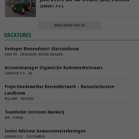
GEBRUIKT, P.O.A.
MEER ADVERTENTIES
VACATURES
Verkoper Binnendienst Glastuinbouw
KARO BV - ZWAAGDIJK, NOORD-HOLLAND,
Accountmanager Organische Bodemverbeteraars
COMGOED B.V. - NL
Projectmedewerker BoerenNetwerk – Natuurinclusieve
Landbouw
WIJ.LAND - ABCOUDE
Teamleider instroom kwekerij
IBN - SCHAIJK
Senior Adviseur Gewassenverzekeringen
AGRIVER U.A. - ZOETERMEER