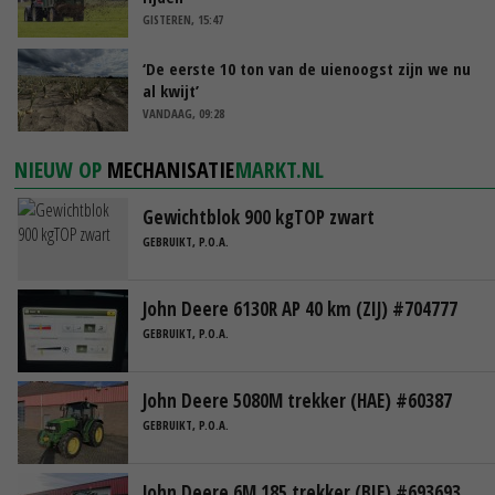
GISTEREN, 15:47
‘De eerste 10 ton van de uienoogst zijn we nu
al kwijt’
VANDAAG, 09:28
NIEUW OP
MECHANISATIE
MARKT.NL
Gewichtblok 900 kgTOP zwart
GEBRUIKT, P.O.A.
John Deere 6130R AP 40 km (ZIJ) #704777
GEBRUIKT, P.O.A.
John Deere 5080M trekker (HAE) #60387
GEBRUIKT, P.O.A.
John Deere 6M 185 trekker (BIE) #693693