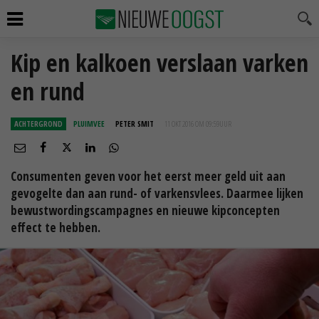
Kip en kalkoen verslaan varken
en rund
ACHTERGROND
PLUIMVEE
PETER SMIT
11 OKT 2016 OM 09:59
UUR
Consumenten geven voor het eerst meer geld uit aan
gevogelte dan aan rund- of varkensvlees. Daarmee lijken
bewustwordingscampagnes en nieuwe kipconcepten
effect te hebben.