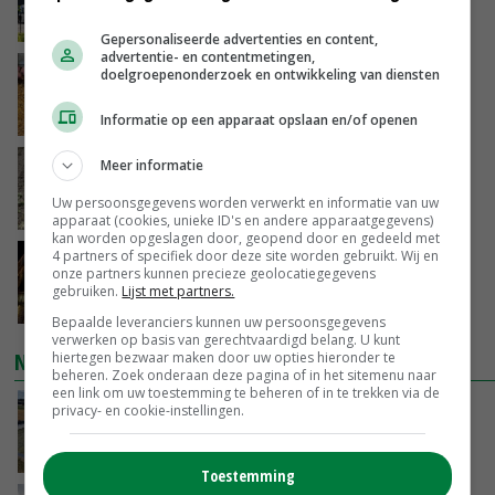
juni
VANDAAG, 17:04
Gepersonaliseerde advertenties en content,
advertentie- en contentmetingen,
Frans onderzoekcentrum bestrijkt hele
doelgroepenonderzoek en ontwikkeling van diensten
varkensvleesketen
VANDAAG, 15:29
Informatie op een apparaat opslaan en/of openen
Emmeloord noteert eerste zaaiuien op
Meer informatie
maximaal 20 euro
Uw persoonsgegevens worden verwerkt en informatie van uw
VANDAAG, 14:59
apparaat (cookies, unieke ID's en andere apparaatgegevens)
kan worden opgeslagen door, geopend door en gedeeld met
4 partners of specifiek door deze site worden gebruikt. Wij en
Spontane boerenacties in Twente en
onze partners kunnen precieze geolocatiegegevens
Apeldoorn zetten de trend
gebruiken.
Lijst met partners.
VANDAAG, 14:48
Bepaalde leveranciers kunnen uw persoonsgegevens
verwerken op basis van gerechtvaardigd belang. U kunt
NIEUWSTE VIDEO'S
hiertegen bezwaar maken door uw opties hieronder te
beheren. Zoek onderaan deze pagina of in het sitemenu naar
een link om uw toestemming te beheren of in te trekken via de
Droogte veroorzaakt steeds meer problemen:
privacy- en cookie-instellingen.
‘Bassin afgelopen week al leeg’
VANDAAG, 14:06
Toestemming