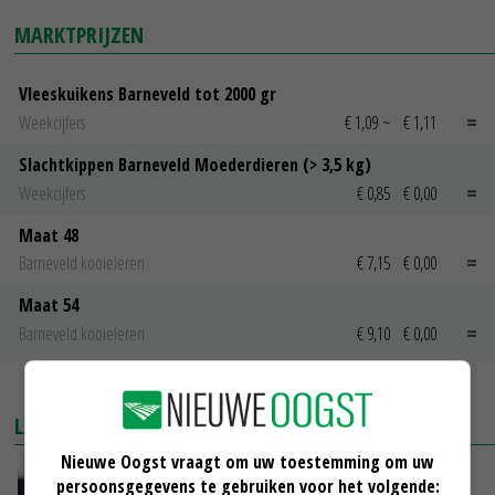
MARKTPRIJZEN
Vleeskuikens Barneveld tot 2000 gr
Weekcijfers
€ 1,09
~
€ 1,11
Slachtkippen Barneveld Moederdieren (> 3,5 kg)
Weekcijfers
€ 0,85
€ 0,00
Maat 48
Barneveld kooieieren
€ 7,15
€ 0,00
Maat 54
Barneveld kooieieren
€ 9,10
€ 0,00
MEER MARKTPRIJZEN
LAATSTE NIEUWS
Nieuwe Oogst vraagt om uw toestemming om uw
Gemiddelde Europese melkprijs daalt licht in
persoonsgegevens te gebruiken voor het volgende: