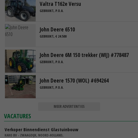
Valtra T162e Versu
GEBRUIKT, P.O.A.
John Deere 6510
GEBRUIKT, € 24.500
John Deere 6M 150 trekker (WIJ) #778487
GEBRUIKT, P.O.A.
John Deere 1570 (WOL) #694264
GEBRUIKT, P.O.A.
MEER ADVERTENTIES
VACATURES
Verkoper Binnendienst Glastuinbouw
KARO BV - ZWAAGDIJK, NOORD-HOLLAND,