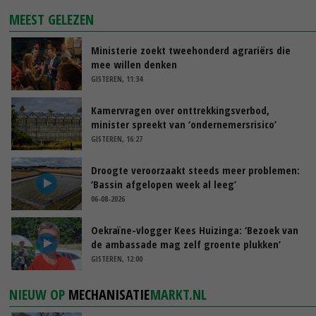
MEEST GELEZEN
Ministerie zoekt tweehonderd agrariërs die
mee willen denken
GISTEREN, 11:34
Kamervragen over onttrekkingsverbod,
minister spreekt van ‘ondernemersrisico’
GISTEREN, 16:27
Droogte veroorzaakt steeds meer problemen:
‘Bassin afgelopen week al leeg’
06-08-2026
Oekraïne-vlogger Kees Huizinga: ‘Bezoek van
de ambassade mag zelf groente plukken’
GISTEREN, 12:00
NIEUW OP
MECHANISATIE
MARKT.NL