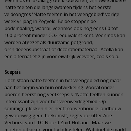
Veenmos en azolla (grote kroosvaren) zijn twee andere
natte teelten die langskwamen tijdens het eerste
veldcongres 'Natte teelten in het veengebied' vorige
week vrijdag in Zegveld. Beide stoppen de
bodemdaling, waarbij veenmos ook nog eens 60 tot
100 procent minder CO2-equivalent kent. Veenmos kan
worden afgezet als duurzame potgrond,
orchideeënsubstraat of decoratiemateriaal. Azolla kan
een alternatief zijn voor eiwitrijk veevoer, zoals soja.
Scepsis
Toch staan natte teelten in het veengebied nog maar
aan het begin van hun ontwikkeling. Vooral onder
boeren heerst nog veel scepsis. 'Natte teelten kunnen
interessant zijn voor het veenweidegebied. Op
sommige plekken hier heeft conventionele landbouw
gewoonweg geen toekomst', zegt voorzitter Arie
Verhorst van LTO Noord Zuid-Holland. 'Maar we
moeten uitkijken voor luchtkastelen. Wat doet de markt