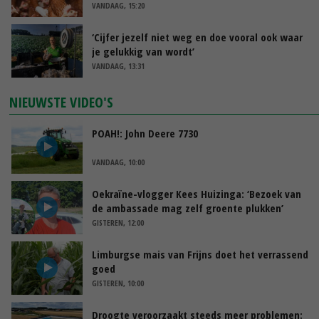
VANDAAG, 15:20
‘Cijfer jezelf niet weg en doe vooral ook waar
je gelukkig van wordt’
VANDAAG, 13:31
NIEUWSTE VIDEO'S
POAH!: John Deere 7730
VANDAAG, 10:00
Oekraïne-vlogger Kees Huizinga: ‘Bezoek van
de ambassade mag zelf groente plukken’
GISTEREN, 12:00
Limburgse mais van Frijns doet het verrassend
goed
GISTEREN, 10:00
Droogte veroorzaakt steeds meer problemen: