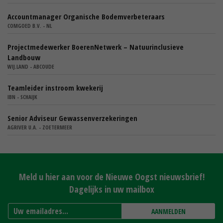
Accountmanager Organische Bodemverbeteraars
COMGOED B.V. - NL
Projectmedewerker BoerenNetwerk – Natuurinclusieve
Landbouw
WIJ.LAND - ABCOUDE
Teamleider instroom kwekerij
IBN - SCHAIJK
Senior Adviseur Gewassenverzekeringen
AGRIVER U.A. - ZOETERMEER
Meld u hier aan voor de Nieuwe Oogst nieuwsbrief!
Dagelijks in uw mailbox
AANMELDEN