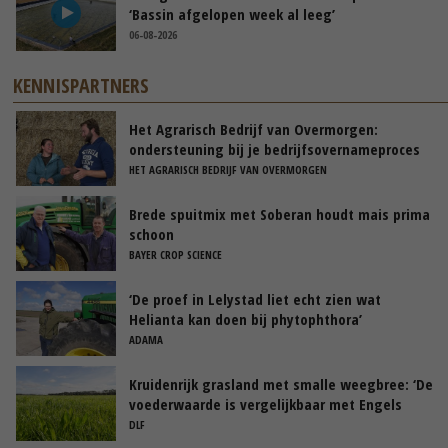
‘Bassin afgelopen week al leeg’
06-08-2026
KENNISPARTNERS
Het Agrarisch Bedrijf van Overmorgen:
ondersteuning bij je bedrijfsovernameproces
HET AGRARISCH BEDRIJF VAN OVERMORGEN
Brede spuitmix met Soberan houdt mais prima
schoon
BAYER CROP SCIENCE
‘De proef in Lelystad liet echt zien wat
Helianta kan doen bij phytophthora’
ADAMA
Kruidenrijk grasland met smalle weegbree: ‘De
voederwaarde is vergelijkbaar met Engels
raaigras’
DLF