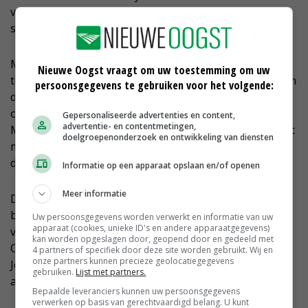
vreest de Wit voor de vele regels. 'Het waterschap wil
schone sloten. Hoe past lisdodde daar dan in?'
Melkveehouder Bert de Groot uit Woerden ziet natte
Nieuwe Oogst vraagt om uw toestemming om uw
teelten niet meteen als oplossing voor de problemen in
persoonsgegevens te gebruiken voor het volgende:
de veenweiden. 'De projecten zitten in de
ontwikkelingsfase en moeten nog worden uitgewerkt.
Gepersonaliseerde advertenties en content,
advertentie- en contentmetingen,
Maar het is interessant om na te denken of we niet wat
doelgroepenonderzoek en ontwikkeling van diensten
met onze watergangen kunnen. Vooralsnog halen we
daar nul opbrengst uit.'
Informatie op een apparaat opslaan en/of openen
Meer informatie
De Groot stelt dat er eerst een onderbouwde
businesscase moet komen. 'Ik denk dat het volgende
Uw persoonsgegevens worden verwerkt en informatie van uw
apparaat (cookies, unieke ID's en andere apparaatgegevens)
veldcongres moet gaan over de afzetmarkt.
kan worden opgeslagen door, geopend door en gedeeld met
Cranberry's zijn nog wel te verkopen, maar veenmos?
4 partners of specifiek door deze site worden gebruikt. Wij en
onze partners kunnen precieze geolocatiegegevens
Je moet iemand hebben die deze producten wil
gebruiken.
Lijst met partners.
afnemen.'
Bepaalde leveranciers kunnen uw persoonsgegevens
verwerken op basis van gerechtvaardigd belang. U kunt