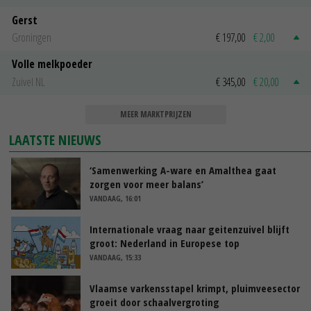
Gerst
Groningen
€ 197,00
€ 2,00
Volle melkpoeder
Zuivel NL
€ 345,00
€ 20,00
MEER MARKTPRIJZEN
LAATSTE NIEUWS
‘Samenwerking A-ware en Amalthea gaat
zorgen voor meer balans’
VANDAAG, 16:01
Internationale vraag naar geitenzuivel blijft
groot: Nederland in Europese top
VANDAAG, 15:33
Vlaamse varkensstapel krimpt, pluimveesector
groeit door schaalvergroting