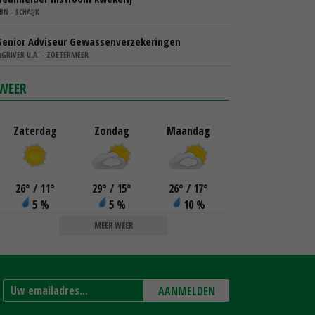
IBN - SCHAIJK
Senior Adviseur Gewassenverzekeringen
AGRIVER U.A. - ZOETERMEER
WEER
Zaterdag
Zondag
Maandag
26
°
/ 11
°
29
°
/ 15
°
26
°
/ 17
°
5 %
5 %
10 %
MEER WEER
AANMELDEN