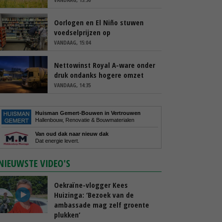
Oorlogen en El Niño stuwen
voedselprijzen op
VANDAAG, 15:04
Nettowinst Royal A-ware onder
druk ondanks hogere omzet
VANDAAG, 14:35
Huisman Gemert-Bouwen in Vertrouwen
Hallenbouw, Renovatie & Bouwmaterialen
Van oud dak naar nieuw dak
Dat energie levert.
NIEUWSTE VIDEO'S
Oekraïne-vlogger Kees
Huizinga: ‘Bezoek van de
ambassade mag zelf groente
plukken’