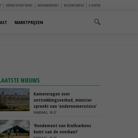
P
KENNISPARTNERS
ABONNEMENT
NIEUWSBRIEF
E-PAPER
AST
MARKTPRIJZEN
LAATSTE NIEUWS
Kamervragen over
onttrekkingsverbod, minister
spreekt van ‘ondernemersrisico’
VANDAAG, 16:27
‘Rendement van Krullvarkens
komt van de overkant’
VANDAAG, 15:30