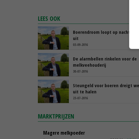
LEES OOK
Boerendroom loopt op nachtmerr
uit
03-09-2016
De alarmbellen rinkelen voor de
melkveehouderij
30-07-2016
Steungeld voor boeren dreigt we
uit te halen
23-07-2016
MARKTPRIJZEN
Magere melkpoeder