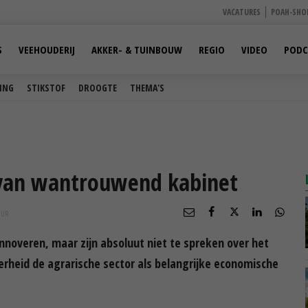
VACATURES
POAH-SHO
S
VEEHOUDERIJ
AKKER- & TUINBOUW
REGIO
VIDEO
PODC
ING
STIKSTOF
DROOGTE
THEMA'S
 van wantrouwend kabinet
UUR
nnoveren, maar zijn absoluut niet te spreken over het
erheid de agrarische sector als belangrijke economische