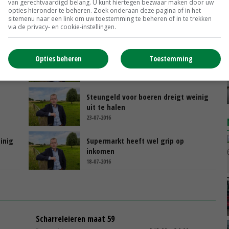
van gerechtvaardigd belang. U kunt hiertegen bezwaar maken door uw
opties hieronder te beheren. Zoek onderaan deze pagina of in het
sitemenu naar een link om uw toestemming te beheren of in te trekken
via de privacy- en cookie-instellingen.
ie
Boeren zonder subsidie is nauwelijks
Opties beheren
Toestemming
voorstelbaar
06-08-2016
Steungeld voor boeren dreigt weinig
uit te halen
23-07-2016
inig
Supermarkt heeft wel grip op
inkomen
18-07-2016
Scharreleieren maat 59