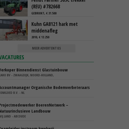
(REU) #782668
GEBRUIKT, € 31.500
Kuhn GA8121 hark met
middenafleg
2010, € 13.250
MEER ADVERTENTIES
VACATURES
Verkoper Binnendienst Glastuinbouw
KARO BV - ZWAAGDIJK, NOORD-HOLLAND,
Accountmanager Organische Bodemverbeteraars
COMGOED B.V. - NL
Projectmedewerker BoerenNetwerk –
Natuurinclusieve Landbouw
WIJ.LAND - ABCOUDE
Teamleider instroom kwekerij