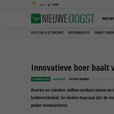
0 MM
20,3
NIEUW
POLITIEK & ECONOMIE
MECHANISATIE
SMART FARM
Innovatieve boer baalt
COMMENTAAR
ALGEMEEN
PATRICK BRAMER
10 SEP 2016 OM 13:15
Boeren en tuinders willen verduurzamen en i
kabinetsbeleid. Ze vinden massaal dat de ov
peiler verwaarloost.