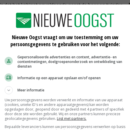
, is dat het kabinet onvoldoende naast de boer en tuinder
Het is te vaak afstraffen en zaken dicht regelen, met hoge
huis geeft in beleid om de positie van
en. Uit het beleid spreekt weinig vertrouwen.
Nieuwe Oogst vraagt om uw toestemming om uw
persoonsgegevens te gebruiken voor het volgende:
uinders zoeken partijen die bereid zijn om naast
Gepersonaliseerde advertenties en content, advertentie- en
contentmetingen, doelgroepenonderzoek en ontwikkeling van
en te werken aan een betere economische en
diensten
en leveren, de politiek ook?
Informatie op een apparaat opslaan en/of openen
Meer informatie
ramer
Uw persoonsgegevens worden verwerkt en informatie van uw apparaat
(cookies, unieke ID's en andere apparaatgegevens) kan worden
opgeslagen door, geopend door en gedeeld met 4 partners of specifiek
door deze site worden gebruikt. Wij en onze partners kunnen precieze
geolocatiegegevens gebruiken.
Lijst met partners.
Bepaalde leveranciers kunnen uw persoonsgegevens verwerken op basis