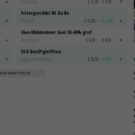
Barneveld
€ 12,00
€ 0,00
Fritesgeschikt NL Du Be
PotatoNL
€ 15,00
~
€ 23,00
Uien Middenmeer Geel 30-60% grof
Noteringen
€ 0,00
~
€ 0,00
DCA BestPigletPrice
Biggen weekprijzen
€ 26,50
€ 0,50
MEER MARKTPRIJZEN