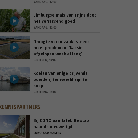
VANDAAG, 12:00
Limburgse mais van Frijns doet
het verrassend goed
VANDAAG, 10:00
Droogte veroorzaakt steeds
meer problemen: ‘Bassin
afgelopen week al leeg’
GISTEREN, 14:06
Koeien van enige drijvende
boerderij ter wereld zijn te
koop
GISTEREN, 12:00
KENNISPARTNERS
Bij CONO aan tafel: De stap
naar de nieuwe tijd
CONO KAASMAKERS