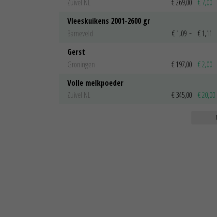
Zuivel NL
€ 269,00
€ 7,00
Vleeskuikens 2001-2600 gr
Barneveld
€ 1,09
~
€ 1,11
Gerst
Groningen
€ 197,00
€ 2,00
Volle melkpoeder
Zuivel NL
€ 345,00
€ 20,00