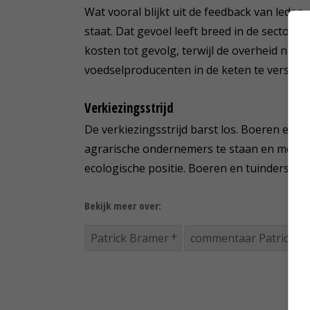
Wat vooral blijkt uit de feedback van leden
staat. Dat gevoel leeft breed in de sector. 
kosten tot gevolg, terwijl de overheid niet t
voedselproducenten in de keten te versterk
Verkiezingsstrijd
De verkiezingsstrijd barst los. Boeren en t
agrarische ondernemers te staan en met h
ecologische positie. Boeren en tuinders will
Bekijk meer over:
Patrick Bramer
commentaar Patrick B