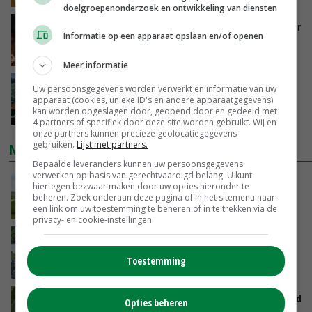
doelgroepenonderzoek en ontwikkeling van diensten
Vlaamse varkensstapel krimpt, pluimveesector
Informatie op een apparaat opslaan en/of openen
groeit door schaalvergroting
GISTEREN, 15:20
Meer informatie
‘Cijfer jezelf niet weg en doe vooral ook waar
Uw persoonsgegevens worden verwerkt en informatie van uw
je gelukkig van wordt’
apparaat (cookies, unieke ID's en andere apparaatgegevens)
kan worden opgeslagen door, geopend door en gedeeld met
GISTEREN, 13:31
4 partners of specifiek door deze site worden gebruikt. Wij en
onze partners kunnen precieze geolocatiegegevens
gebruiken.
Lijst met partners.
NIEUWSTE VIDEO'S
Bepaalde leveranciers kunnen uw persoonsgegevens
verwerken op basis van gerechtvaardigd belang. U kunt
POAH!: John Deere 7730
hiertegen bezwaar maken door uw opties hieronder te
beheren. Zoek onderaan deze pagina of in het sitemenu naar
een link om uw toestemming te beheren of in te trekken via de
GISTEREN, 10:00
privacy- en cookie-instellingen.
Oekraïne-vlogger Kees Huizinga: ‘Bezoek van
de ambassade mag zelf groente plukken’
Toestemming
07-08-2026
Limburgse mais van Frijns doet het verrassend
Opties beheren
goed