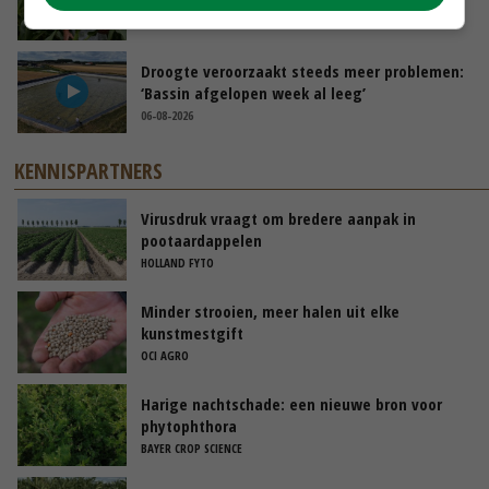
07-08-2026
Droogte veroorzaakt steeds meer problemen:
‘Bassin afgelopen week al leeg’
06-08-2026
KENNISPARTNERS
Virusdruk vraagt om bredere aanpak in
pootaardappelen
HOLLAND FYTO
Minder strooien, meer halen uit elke
kunstmestgift
OCI AGRO
Harige nachtschade: een nieuwe bron voor
phytophthora
BAYER CROP SCIENCE