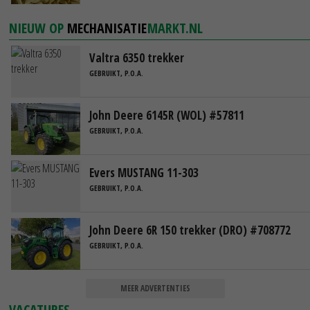
NIEUW OP
MECHANISATIE
MARKT.NL
Valtra 6350 trekker
GEBRUIKT, P.O.A.
John Deere 6145R (WOL) #57811
GEBRUIKT, P.O.A.
Evers MUSTANG 11-303
GEBRUIKT, P.O.A.
John Deere 6R 150 trekker (DRO) #708772
GEBRUIKT, P.O.A.
MEER ADVERTENTIES
VACATURES