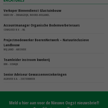
Verkoper Binnendienst Glastuinbouw
KARO BV - ZWAAGDIJK, NOORD-HOLLAND,
Accountmanager Organische Bodemverbeteraars
COMGOED B.V. - NL
Projectmedewerker BoerenNetwerk – Natuurinclusieve
Landbouw
WIJ.LAND - ABCOUDE
Teamleider instroom kwekerij
IBN - SCHAIJK
Senior Adviseur Gewassenverzekeringen
AGRIVER U.A. - ZOETERMEER
Meld u hier aan voor de Nieuwe Oogst nieuwsbrief!