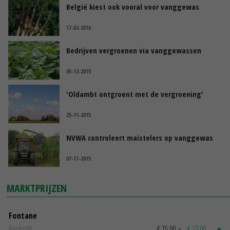
België kiest ook vooral voor vanggewas
17-02-2016
Bedrijven vergroenen via vanggewassen
05-12-2015
'Oldambt ontgroent met de vergroening'
25-11-2015
NVWA controleert maistelers op vanggewas
07-11-2015
MARKTPRIJZEN
Fontane
PotatoNL
€ 15,00
~
€ 23,00