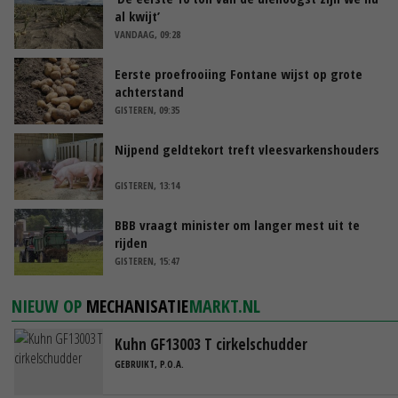
al kwijt’
VANDAAG, 09:28
Eerste proefrooiing Fontane wijst op grote
achterstand
GISTEREN, 09:35
Nijpend geldtekort treft vleesvarkenshouders
GISTEREN, 13:14
BBB vraagt minister om langer mest uit te
rijden
GISTEREN, 15:47
NIEUW OP
MECHANISATIE
MARKT.NL
Kuhn GF13003 T cirkelschudder
GEBRUIKT, P.O.A.