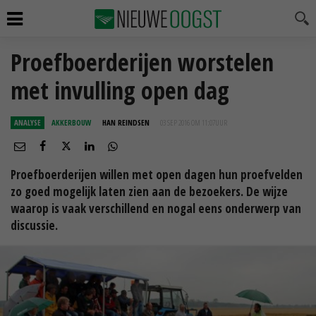
Proefboerderijen worstelen
met invulling open dag
ANALYSE
AKKERBOUW
HAN REINDSEN
03 SEP 2016 OM 11:07
UUR
Proefboerderijen willen met open dagen hun proefvelden
zo goed mogelijk laten zien aan de bezoekers. De wijze
waarop is vaak verschillend en nogal eens onderwerp van
discussie.