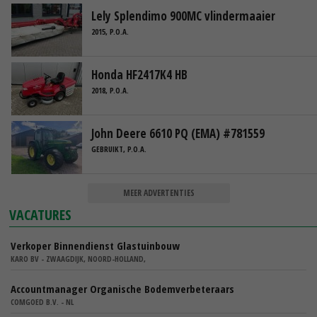
Lely Splendimo 900MC vlindermaaier
2015, P.O.A.
Honda HF2417K4 HB
2018, P.O.A.
John Deere 6610 PQ (EMA) #781559
GEBRUIKT, P.O.A.
MEER ADVERTENTIES
VACATURES
Verkoper Binnendienst Glastuinbouw
KARO BV - ZWAAGDIJK, NOORD-HOLLAND,
Accountmanager Organische Bodemverbeteraars
COMGOED B.V. - NL