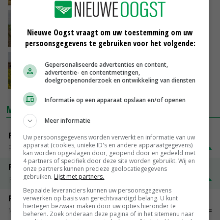
Laarakker zoekt groente in Noorden
Nieuwe Oogst vraagt om uw toestemming om uw
12-07-2016
persoonsgegevens te gebruiken voor het volgende:
SPNA en Delphy bundelen kennis
Gepersonaliseerde advertenties en content,
advertentie- en contentmetingen,
doelgroepenonderzoek en ontwikkeling van diensten
20-04-2016
Informatie op een apparaat opslaan en/of openen
MARKTPRIJZEN
Meer informatie
Fontane
Uw persoonsgegevens worden verwerkt en informatie van uw
apparaat (cookies, unieke ID's en andere apparaatgegevens)
PotatoNL
€ 15,00
~
€ 23,00
kan worden opgeslagen door, geopend door en gedeeld met
4 partners of specifiek door deze site worden gebruikt. Wij en
Fritesgeschikt NL Du Be
onze partners kunnen precieze geolocatiegegevens
gebruiken.
Lijst met partners.
PotatoNL
€ 15,00
~
€ 23,00
Bepaalde leveranciers kunnen uw persoonsgegevens
Peen
verwerken op basis van gerechtvaardigd belang. U kunt
hiertegen bezwaar maken door uw opties hieronder te
Noteringen
€ 26,00
~
€ 33,00
beheren. Zoek onderaan deze pagina of in het sitemenu naar