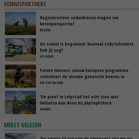
KENNISPARTNERS
Regeneratieve suikerbieten vragen om
ketenperspectief
REGENL
De zomer is begonnen: hoeveel stikstofruimte
heb jij nog?
OCI AGRO
Future Harvest: nieuw Europees programma
stimuleert de nieuwe generatie boeren in
Nederland
EYE FOR NATURE
‘De proef in Lelystad liet echt zien wat
Helianta kan doen bij phytophthora’
ADAMA
MEEST GELEZEN
‘De eerste 10 ton van de uienoogst zijn we nu