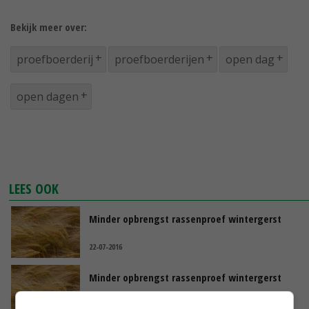
Bekijk meer over:
proefboerderij
proefboerderijen
open dag
open dagen
LEES OOK
Minder opbrengst rassenproef wintergerst
22-07-2016
Minder opbrengst rassenproef wintergerst
22-07-2016