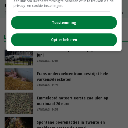
een link om uw toestemming te beheren of in te trekken via de
Uien Middenmeer Geel 30-60% grof
privacy- en cookie-instellingen.
Noteringen
€ 0,00
~
€ 0,00
Toestemming
MEER MARKTPRIJZEN
LAATSTE NIEUWS
Opties beheren
Gemiddelde Europese melkprijs daalt licht in
juni
VANDAAG, 17:04
Frans onderzoekcentrum bestrijkt hele
varkensvleesketen
VANDAAG, 15:29
Emmeloord noteert eerste zaaiuien op
maximaal 20 euro
VANDAAG, 14:59
Spontane boerenacties in Twente en
Apeldoorn zetten de trend