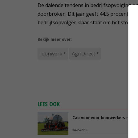
De dalende tendens in bedrijfsopvolging on
doorbroken. Dit jaar geeft 44,5 procent van
bedrijfsopvolger klaar staat om het stokje 
Bekijk meer over:
loonwerk
AgriDirect
LEES OOK
Cao voor voor loonwerkers rond
04-05-2016