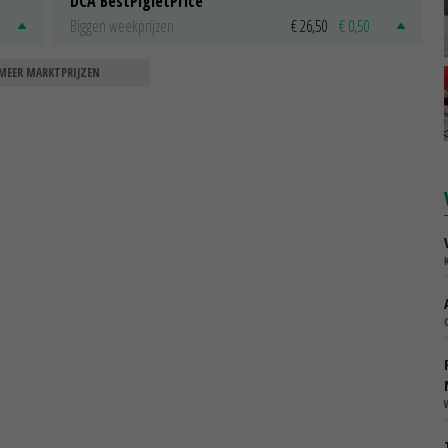
DCA BestPigletPrice
Biggen weekprijzen
€ 26,50
€ 0,50
MEER MARKTPRIJZEN