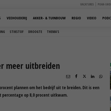
VACATURES
POAH-SHO
S
VEEHOUDERIJ
AKKER- & TUINBOUW
REGIO
VIDEO
PODC
ING
STIKSTOF
DROOGTE
THEMA'S
r meer uitbreiden
rocent plannen om het bedrijf uit te breiden. Dit is een
it percentage op 8,0 procent uitkwam.