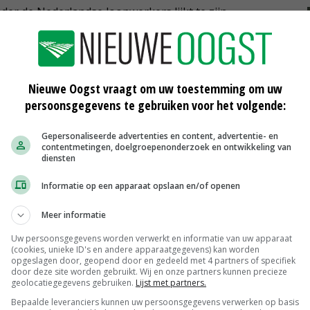
der de Nederlandse loonwerkers lijkt te zijn
 de bedrijfshoofden (ouder dan 50 jaar) aan dat er een
over te nemen. In 2015 was dit percentage 43,9 procent.
Nieuwe Oogst vraagt om uw toestemming om uw
persoonsgegevens te gebruiken voor het volgende:
Gepersonaliseerde advertenties en content, advertentie- en
contentmetingen, doelgroepenonderzoek en ontwikkeling van
diensten
Informatie op een apparaat opslaan en/of openen
Meer informatie
Uw persoonsgegevens worden verwerkt en informatie van uw apparaat
(cookies, unieke ID's en andere apparaatgegevens) kan worden
opgeslagen door, geopend door en gedeeld met 4 partners of specifiek
Cumela: goed rendement loonwerk in
door deze site worden gebruikt. Wij en onze partners kunnen precieze
2014
geolocatiegegevens gebruiken.
Lijst met partners.
22-12-2015
Bepaalde leveranciers kunnen uw persoonsgegevens verwerken op basis