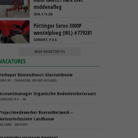
middenafleg
2010, € 13.250
Pöttinger Servo 3000P
wentelploeg (HIL) #779281
GEBRUIKT, P.O.A.
MEER ADVERTENTIES
VACATURES
Verkoper Binnendienst Glastuinbouw
KARO BV - ZWAAGDIJK, NOORD-HOLLAND,
Accountmanager Organische Bodemverbeteraars
COMGOED B.V. - NL
Projectmedewerker BoerenNetwerk –
Natuurinclusieve Landbouw
WIJ.LAND - ABCOUDE
Teamleider instroom kwekerij