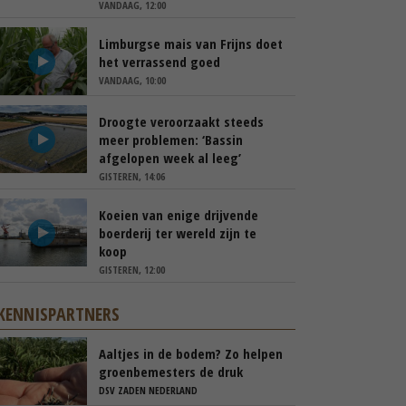
VANDAAG, 12:00
Limburgse mais van Frijns doet
het verrassend goed
VANDAAG, 10:00
Droogte veroorzaakt steeds
meer problemen: ‘Bassin
afgelopen week al leeg’
GISTEREN, 14:06
Koeien van enige drijvende
boerderij ter wereld zijn te
koop
GISTEREN, 12:00
KENNISPARTNERS
Aaltjes in de bodem? Zo helpen
groenbemesters de druk
natuurlijk verlagen
DSV ZADEN NEDERLAND