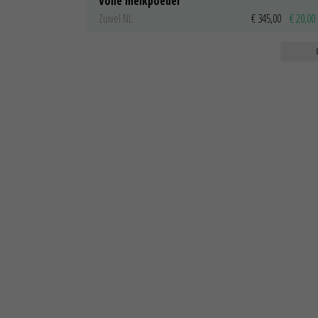
Volle melkpoeder
Zuivel NL
€ 345,00
€ 20,00