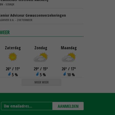
IBN - SCHAIJK
Senior Adviseur Gewassenverzekeringen
AGRIVER U.A. - ZOETERMEER
WEER
Zaterdag
Zondag
Maandag
26
°
/ 11
°
29
°
/ 15
°
26
°
/ 17
°
5 %
5 %
10 %
MEER WEER
AANMELDEN