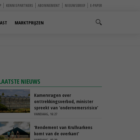
P
KENNISPARTNERS
ABONNEMENT
NIEUWSBRIEF
E-PAPER
AST
MARKTPRIJZEN
LAATSTE NIEUWS
Kamervragen over
onttrekkingsverbod, minister
spreekt van ‘ondernemersrisico’
VANDAAG, 16:27
‘Rendement van Krullvarkens
komt van de overkant’
VANDAAG, 15:30