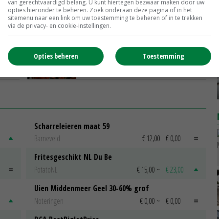
van gerechtvaardigd belang. U kunt hiertegen bezwaar maken door uw
New Holland levert bij loonwerkers
opties hieronder te beheren. Zoek onderaan deze pagina of in het
sitemenu naar een link om uw toestemming te beheren of in te trekken
aanzien in
via de privacy- en cookie-instellingen.
13-07-2015
Groen licht maatregelen in
Opties beheren
Toestemming
loonwerksector
12-11-2014
Scharreleieren maat 59
Barneveld
€ 12,00
€ 0,00
Fritesgeschikt NL Du Be
PotatoNL
€ 15,00
~
€ 23,00
Uien Middenmeer Geel 30-60% grof
Noteringen
€ 0,00
~
€ 0,00