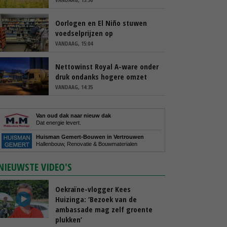
Oorlogen en El Niño stuwen
voedselprijzen op
VANDAAG, 15:04
Nettowinst Royal A-ware onder
druk ondanks hogere omzet
VANDAAG, 14:35
Van oud dak naar nieuw dak
Dat energie levert.
Huisman Gemert-Bouwen in Vertrouwen
Hallenbouw, Renovatie & Bouwmaterialen
NIEUWSTE VIDEO'S
Oekraïne-vlogger Kees
Huizinga: ‘Bezoek van de
ambassade mag zelf groente
plukken’