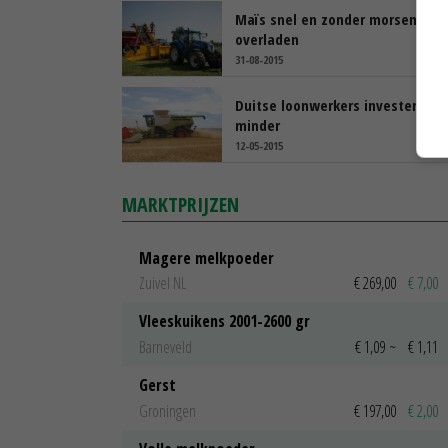
Maïs snel en zonder morsen
overladen
31-08-2015
Duitse loonwerkers investeren
minder
12-05-2015
MARKTPRIJZEN
Magere melkpoeder
Zuivel NL
€ 269,00
€ 7,00
Vleeskuikens 2001-2600 gr
Barneveld
€ 1,09
~
€ 1,11
Gerst
Groningen
€ 197,00
€ 2,00