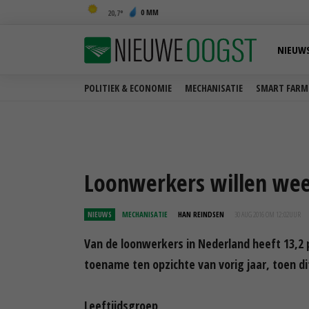
0 MM
20,7
NIEUW
POLITIEK & ECONOMIE
MECHANISATIE
SMART FARM
Loonwerkers willen wee
NIEUWS
MECHANISATIE
HAN REINDSEN
30 AUG 2016 OM 12:02
UUR
Van de loonwerkers in Nederland heeft 13,2 p
toename ten opzichte van vorig jaar, toen d
Leeftijdsgroep