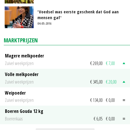
'Voedsel was eerste geschenk dat God aan
mensen gaf'
04-05-2016
MARKTPRIJZEN
Magere melkpoeder
Zuivel weekprijzen
€ 269,00
€ 7,00
Volle melkpoeder
Zuivel weekprijzen
€ 345,00
€ 20,00
Weipoeder
Zuivel weekprijzen
€ 134,00
€ 0,00
Boeren Gouda 12 kg
Boerenkaas
€ 6,05
€ 0,00