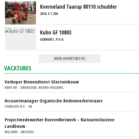
Kverneland Taarup 80110 schudder
2010, € 7.250
Kuhn GF 10803
GEBRUIKT, P.O.A.
MEER ADVERTENTIES
VACATURES
Verkoper Binnendienst Glastuinbouw
KARO BV - ZWAAGDIJK, NOORD-HOLLAND,
Accountmanager Organische Bodemverbeteraars
COMGOED B.V. - NL
Projectmedewerker BoerenNetwerk – Natuurinclusieve
Landbouw
WIJ.LAND - ABCOUDE