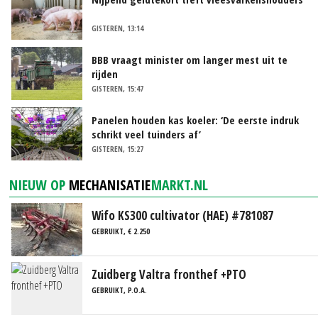
GISTEREN, 13:14
BBB vraagt minister om langer mest uit te
rijden
GISTEREN, 15:47
Panelen houden kas koeler: ‘De eerste indruk
schrikt veel tuinders af’
GISTEREN, 15:27
NIEUW OP
MECHANISATIE
MARKT.NL
Wifo KS300 cultivator (HAE) #781087
GEBRUIKT, € 2.250
Zuidberg Valtra fronthef +PTO
GEBRUIKT, P.O.A.