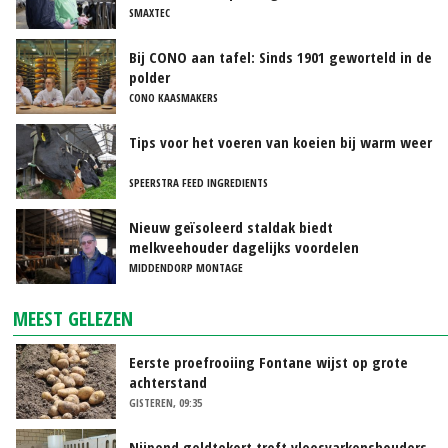
SMAXTEC
Bij CONO aan tafel: Sinds 1901 geworteld in de
polder
CONO KAASMAKERS
Tips voor het voeren van koeien bij warm weer
SPEERSTRA FEED INGREDIENTS
Nieuw geïsoleerd staldak biedt
melkveehouder dagelijks voordelen
MIDDENDORP MONTAGE
MEEST GELEZEN
Eerste proefrooiing Fontane wijst op grote
achterstand
GISTEREN, 09:35
Nijpend geldtekort treft vleesvarkenshouders