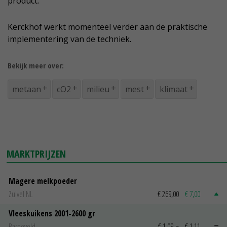
product.
Kerckhof werkt momenteel verder aan de praktische
implementering van de techniek.
Bekijk meer over:
metaan
cO2
milieu
mest
klimaat
MARKTPRIJZEN
Magere melkpoeder
Zuivel NL
€ 269,00
€ 7,00
Vleeskuikens 2001-2600 gr
Barneveld
€ 1,09
~
€ 1,11