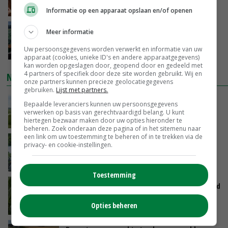
GISTEREN, 15:20
Informatie op een apparaat opslaan en/of openen
‘Cijfer jezelf niet weg en doe vooral ook waar
Meer informatie
je gelukkig van wordt’
Uw persoonsgegevens worden verwerkt en informatie van uw
GISTEREN, 13:31
apparaat (cookies, unieke ID's en andere apparaatgegevens)
kan worden opgeslagen door, geopend door en gedeeld met
4 partners of specifiek door deze site worden gebruikt. Wij en
NIEUWSTE VIDEO'S
onze partners kunnen precieze geolocatiegegevens
gebruiken.
Lijst met partners.
POAH!: John Deere 7730
Bepaalde leveranciers kunnen uw persoonsgegevens
verwerken op basis van gerechtvaardigd belang. U kunt
hiertegen bezwaar maken door uw opties hieronder te
GISTEREN, 10:00
beheren. Zoek onderaan deze pagina of in het sitemenu naar
een link om uw toestemming te beheren of in te trekken via de
Oekraïne-vlogger Kees Huizinga: ‘Bezoek van
privacy- en cookie-instellingen.
de ambassade mag zelf groente plukken’
07-08-2026
Toestemming
Limburgse mais van Frijns doet het verrassend
goed
Opties beheren
07-08-2026