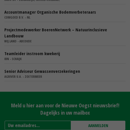
Accountmanager Organische Bodemverbeteraars
COMGOED B.V. - NL
Projectmedewerker BoerenNetwerk – Natuurinclusieve
Landbouw
WIJ.LAND - ABCOUDE
Teamleider instroom kwekerij
IBN - SCHAIJK
Senior Adviseur Gewassenverzekeringen
AGRIVER U.A. - ZOETERMEER
Meld u hier aan voor de Nieuwe Oogst nieuwsbrief!
Dagelijks in uw mailbox
AANMELDEN