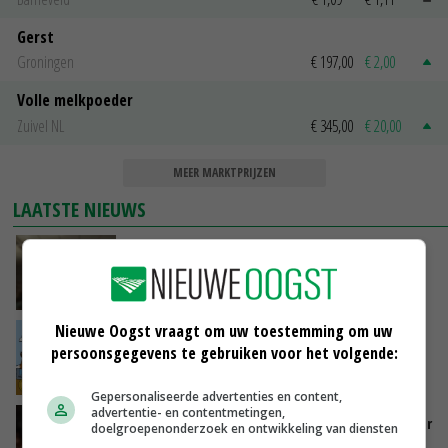
Gerst
Groningen
€ 197,00
€ 2,00
Volle melkpoeder
Zuivel NL
€ 345,00
€ 20,00
MEER MARKTPRIJZEN
LAATSTE NIEUWS
‘Samenwerking A-ware en Amalthea gaat
zorgen voor meer balans’
GISTEREN, 16:01
Nieuwe Oogst vraagt om uw toestemming om uw
Internationale vraag naar geitenzuivel blijft
persoonsgegevens te gebruiken voor het volgende:
groot: Nederland in Europese top
GISTEREN, 15:33
Gepersonaliseerde advertenties en content,
advertentie- en contentmetingen,
Vlaamse varkensstapel krimpt, pluimveesector
doelgroepenonderzoek en ontwikkeling van diensten
groeit door schaalvergroting