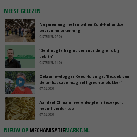
MEEST GELEZEN
Na jarenlang meten willen Zuid-Hollandse
boeren nu erkenning
GISTEREN, 07:00
‘De droogte begint ver voor de grens bij
Lobith’
GISTEREN, 11:00
Oekraïne-vlogger Kees Huizinga: ‘Bezoek van
de ambassade mag zelf groente plukken’
07-08-2026
Aandeel China in wereldwijde fritesexport
neemt verder toe
07-08-2026
NIEUW OP
MECHANISATIE
MARKT.NL