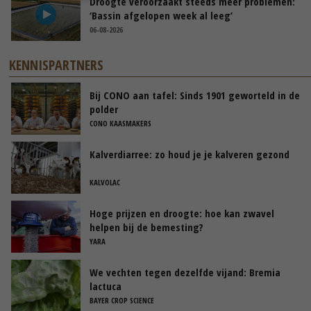
Droogte veroorzaakt steeds meer problemen:
‘Bassin afgelopen week al leeg’
06-08-2026
KENNISPARTNERS
Bij CONO aan tafel: Sinds 1901 geworteld in de
polder
CONO KAASMAKERS
Kalverdiarree: zo houd je je kalveren gezond
KALVOLAC
Hoge prijzen en droogte: hoe kan zwavel
helpen bij de bemesting?
YARA
We vechten tegen dezelfde vijand: Bremia
lactuca
BAYER CROP SCIENCE