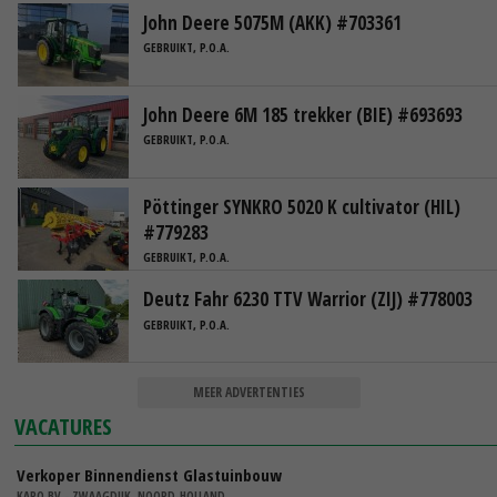
John Deere 5075M (AKK) #703361
GEBRUIKT, P.O.A.
John Deere 6M 185 trekker (BIE) #693693
GEBRUIKT, P.O.A.
Pöttinger SYNKRO 5020 K cultivator (HIL)
#779283
GEBRUIKT, P.O.A.
Deutz Fahr 6230 TTV Warrior (ZIJ) #778003
GEBRUIKT, P.O.A.
MEER ADVERTENTIES
VACATURES
Verkoper Binnendienst Glastuinbouw
KARO BV - ZWAAGDIJK, NOORD-HOLLAND,