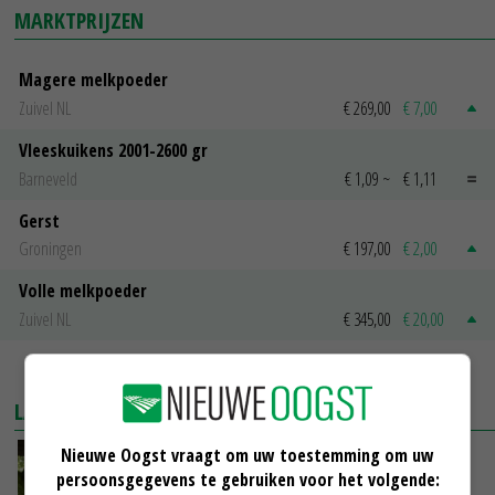
MARKTPRIJZEN
Magere melkpoeder
Zuivel NL
€ 269,00
€ 7,00
Vleeskuikens 2001-2600 gr
Barneveld
€ 1,09
~
€ 1,11
Gerst
Groningen
€ 197,00
€ 2,00
Volle melkpoeder
Zuivel NL
€ 345,00
€ 20,00
MEER MARKTPRIJZEN
LAATSTE NIEUWS
Nieuwe Oogst vraagt om uw toestemming om uw
Onderzoek: rantsoen van invloed op
persoonsgegevens te gebruiken voor het volgende:
wateropname koe