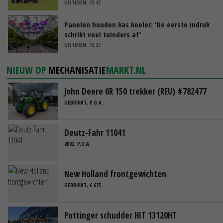
GISTEREN, 15:47
Panelen houden kas koeler: ‘De eerste indruk
schrikt veel tuinders af’
GISTEREN, 15:27
NIEUW OP
MECHANISATIE
MARKT.NL
John Deere 6R 150 trekker (REU) #782477
GEBRUIKT, P.O.A.
Deutz-Fahr 11041
2002, P.O.A.
New Holland frontgewichten
GEBRUIKT, € 675
Pottinger schudder HIT 13120HT