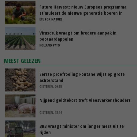
Future Harvest: nieuw Europees programma
stimuleert de nieuwe generatie boeren in
Nederland
EYE FOR NATURE
Virusdruk vraagt om bredere aanpak in
pootaardappelen
HOLLAND FYTO
MEEST GELEZEN
Eerste proefrooiing Fontane wijst op grote
achterstand
GISTEREN, 09:35
Nijpend geldtekort treft vleesvarkenshouders
GISTEREN, 13:14
BBB vraagt minister om langer mest uit te
rijden