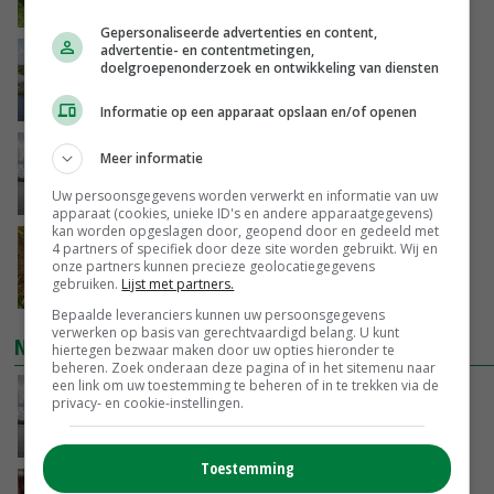
VANDAAG, 12:37
Gepersonaliseerde advertenties en content,
advertentie- en contentmetingen,
ForFarmers profiteert van eerdere logistieke
doelgroepenonderzoek en ontwikkeling van diensten
investeringen bij droogte
VANDAAG, 12:02
Informatie op een apparaat opslaan en/of openen
Koeien van enige drijvende boerderij ter
Meer informatie
wereld zijn te koop
Uw persoonsgegevens worden verwerkt en informatie van uw
VANDAAG, 12:00
apparaat (cookies, unieke ID's en andere apparaatgegevens)
kan worden opgeslagen door, geopend door en gedeeld met
Droogte raakt alle sectoren, LTO waarschuwt
4 partners of specifiek door deze site worden gebruikt. Wij en
onze partners kunnen precieze geolocatiegegevens
voor lege schappen
gebruiken.
Lijst met partners.
VANDAAG, 11:05
Bepaalde leveranciers kunnen uw persoonsgegevens
verwerken op basis van gerechtvaardigd belang. U kunt
NIEUWSTE VIDEO'S
hiertegen bezwaar maken door uw opties hieronder te
beheren. Zoek onderaan deze pagina of in het sitemenu naar
een link om uw toestemming te beheren of in te trekken via de
Koeien van enige drijvende boerderij ter
privacy- en cookie-instellingen.
wereld zijn te koop
VANDAAG, 12:00
Toestemming
Danique in Canada: ‘Superveel schik gehad