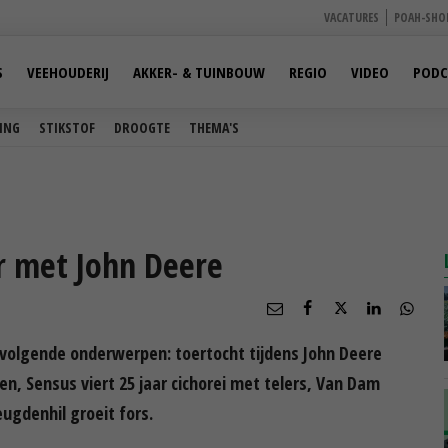
VACATURES
POAH-SHO
S
VEEHOUDERIJ
AKKER- & TUINBOUW
REGIO
VIDEO
PODC
ING
STIKSTOF
DROOGTE
THEMA'S
r met John Deere
volgende onderwerpen: toertocht tijdens John Deere
n, Sensus viert 25 jaar cichorei met telers, Van Dam
eugdenhil groeit fors.