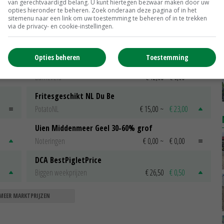
van gerechtvaardigd belang. U kunt hiertegen bezwaar maken door uw
17-05-2016
opties hieronder te beheren. Zoek onderaan deze pagina of in het
sitemenu naar een link om uw toestemming te beheren of in te trekken
via de privacy- en cookie-instellingen.
Opties beheren
Toestemming
Scharreleieren maat 59
Barneveld
€ 12,00
€ 0,00
Fritesgeschikt NL Du Be
PotatoNL
€ 15,00
~
€ 23,00
Uien Middenmeer Geel 30-60% grof
Noteringen
€ 0,00
~
€ 0,00
DCA BestPigletPrice
Biggen weekprijzen
€ 26,50
€ 0,50
MEER MARKTPRIJZEN