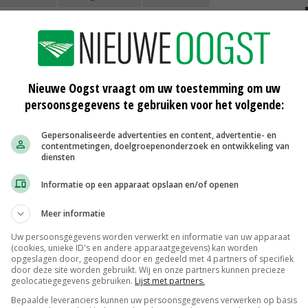
Nieuwe Oogst vraagt om uw toestemming om uw
persoonsgegevens te gebruiken voor het volgende:
Gepersonaliseerde advertenties en content, advertentie- en
contentmetingen, doelgroepenonderzoek en ontwikkeling van
diensten
n
Toertocht tijdens John Deere Fandag
Informatie op een apparaat opslaan en/of openen
30-05-2016
Meer informatie
ndag
Winst John Deere keldert door lage
Uw persoonsgegevens worden verwerkt en informatie van uw apparaat
prijzen
(cookies, unieke ID's en andere apparaatgegevens) kan worden
opgeslagen door, geopend door en gedeeld met 4 partners of specifiek
24-05-2016
door deze site worden gebruikt. Wij en onze partners kunnen precieze
geolocatiegegevens gebruiken.
Lijst met partners.
k
John Deere niet op Agro Techniek
Bepaalde leveranciers kunnen uw persoonsgegevens verwerken op basis
Holland