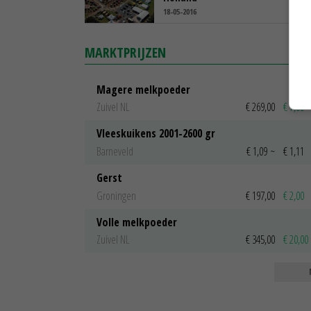
18-05-2016
MARKTPRIJZEN
Magere melkpoeder
Zuivel NL
€ 269,00
€ 7,00
Vleeskuikens 2001-2600 gr
Barneveld
€ 1,09
~
€ 1,11
Gerst
Groningen
€ 197,00
€ 2,00
Volle melkpoeder
Zuivel NL
€ 345,00
€ 20,00