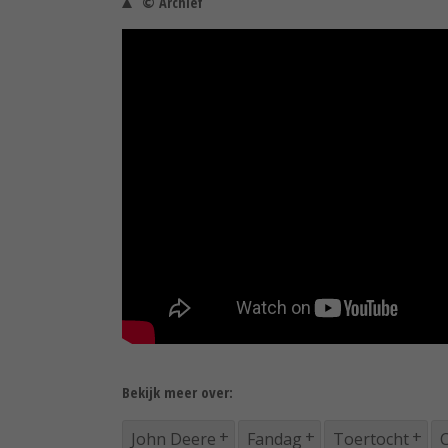
© Archief
Bekijk meer over:
John Deere
Fandag
Toertocht
C