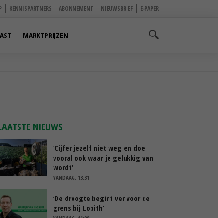
P
KENNISPARTNERS
ABONNEMENT
NIEUWSBRIEF
E-PAPER
AST
MARKTPRIJZEN
LAATSTE NIEUWS
‘Cijfer jezelf niet weg en doe
vooral ook waar je gelukkig van
wordt’
VANDAAG, 13:31
‘De droogte begint ver voor de
grens bij Lobith’
VANDAAG, 11:00