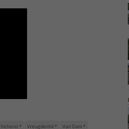
hichorei
Vreugdenhil
Van Dam