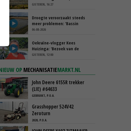
spreekt van ‘ondernemersrisico’
GISTEREN, 16:27
Droogte veroorzaakt steeds
meer problemen: ‘Bassin
afgelopen week al leeg’
06-08-2026
Oekraïne-vlogger Kees
Huizinga: ‘Bezoek van de
ambassade mag zelf groente
GISTEREN, 12:00
plukken’
NIEUW OP
MECHANISATIE
MARKT.NL
John Deere 6155R trekker
(LIE) #64633
GEBRUIKT, P.O.A.
Grasshopper 524V42
Zeroturn
2020, P.O.A.