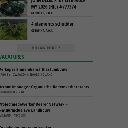
JOHN DEERE X107 ZITMAAIER
MY 2026 (HIL) #777374
GEBRUIKT, P.O.A.
4 elements schudder
GEBRUIKT, P.O.A.
MEER ADVERTENTIES
VACATURES
Verkoper Binnendienst Glastuinbouw
KARO BV - ZWAAGDIJK, NOORD-HOLLAND,
Accountmanager Organische Bodemverbeteraars
COMGOED B.V. - NL
Projectmedewerker BoerenNetwerk –
Natuurinclusieve Landbouw
WIJ.LAND - ABCOUDE
Teamleider instroom kwekerij