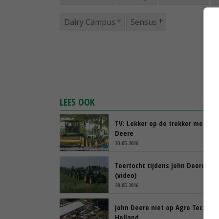
Dairy Campus
Sensus
LEES OOK
TV: Lekker op de trekker met Joh
Deere
30-05-2016
Toertocht tijdens John Deere Fa
(video)
28-05-2016
John Deere niet op Agro Technie
Holland