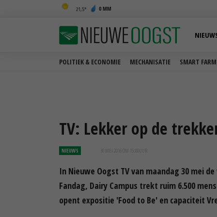
0 MM
21,5
NIEUW
POLITIEK & ECONOMIE
MECHANISATIE
SMART FARM
TV: Lekker op de trekke
NIEUWS
30 MEI 2016 OM 15:00
UUR
In Nieuwe Oogst TV van maandag 30 mei de 
Fandag, Dairy Campus trekt ruim 6.500 mense
opent expositie 'Food to Be' en capaciteit Vr