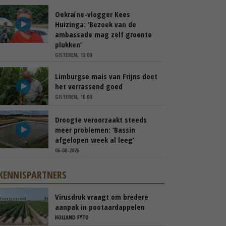
Oekraïne-vlogger Kees
Huizinga: ‘Bezoek van de
ambassade mag zelf groente
plukken’
GISTEREN, 12:00
Limburgse mais van Frijns doet
het verrassend goed
GISTEREN, 10:00
Droogte veroorzaakt steeds
meer problemen: ‘Bassin
afgelopen week al leeg’
06-08-2026
KENNISPARTNERS
Virusdruk vraagt om bredere
aanpak in pootaardappelen
HOLLAND FYTO