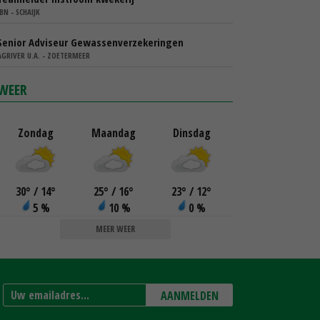
IBN - SCHAIJK
Senior Adviseur Gewassenverzekeringen
AGRIVER U.A. - ZOETERMEER
WEER
Zondag
Maandag
Dinsdag
30
°
/ 14
°
25
°
/ 16
°
23
°
/ 12
°
5 %
10 %
0 %
MEER WEER
AANMELDEN