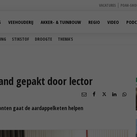
VACATURES
POAH-SHO
S
VEEHOUDERIJ
AKKER- & TUINBOUW
REGIO
VIDEO
PODC
ING
STIKSTOF
DROOGTE
THEMA'S
and gepakt door lector
ronten gaat de aardappelketen helpen