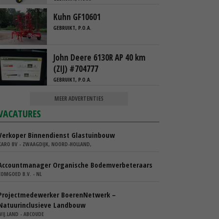
Kuhn GF10601
GEBRUIKT, P.O.A.
John Deere 6130R AP 40 km
(ZIJ) #704777
GEBRUIKT, P.O.A.
MEER ADVERTENTIES
VACATURES
Verkoper Binnendienst Glastuinbouw
KARO BV - ZWAAGDIJK, NOORD-HOLLAND,
Accountmanager Organische Bodemverbeteraars
COMGOED B.V. - NL
Projectmedewerker BoerenNetwerk –
Natuurinclusieve Landbouw
WIJ.LAND - ABCOUDE