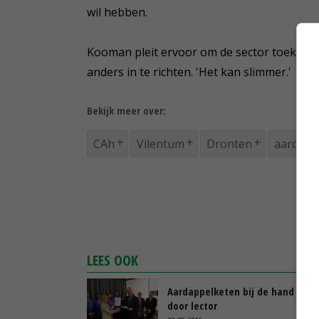
wil hebben.
Kooman pleit ervoor om de sector toekomst
anders in te richten. 'Het kan slimmer.'
Bekijk meer over:
CAh
Vilentum
Dronten
aardapp
LEES OOK
Aardappelketen bij de hand gep
door lector