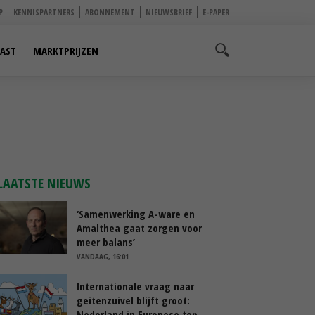
P
KENNISPARTNERS
ABONNEMENT
NIEUWSBRIEF
E-PAPER
AST
MARKTPRIJZEN
LAATSTE NIEUWS
‘Samenwerking A-ware en
Amalthea gaat zorgen voor
meer balans’
VANDAAG, 16:01
Internationale vraag naar
geitenzuivel blijft groot:
Nederland in Europese top