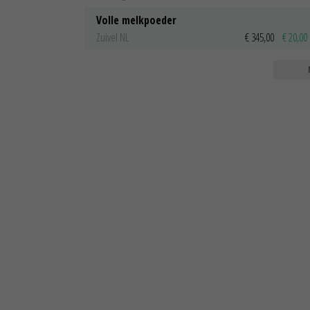
Volle melkpoeder
Zuivel NL
€ 345,00
€ 20,00