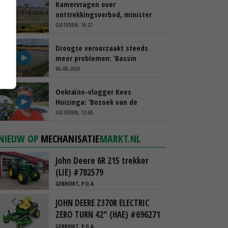
Kamervragen over
onttrekkingsverbod, minister
spreekt van ‘ondernemersrisico’
GISTEREN, 16:27
Droogte veroorzaakt steeds
meer problemen: ‘Bassin
afgelopen week al leeg’
06-08-2026
Oekraïne-vlogger Kees
Huizinga: ‘Bezoek van de
ambassade mag zelf groente
GISTEREN, 12:00
plukken’
NIEUW OP
MECHANISATIE
MARKT.NL
John Deere 6R 215 trekker
(LIE) #782579
GEBRUIKT, P.O.A.
JOHN DEERE Z370R ELECTRIC
ZERO TURN 42" (HAE) #696271
GEBRUIKT, P.O.A.