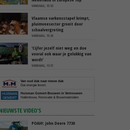
VANDAAG, 15:33
Vlaamse varkensstapel krimpt,
pluimveesector groeit door
schaalvergroting
VANDAAG, 15:20
‘Cijfer jezelf niet weg en doe
vooral ook waar je gelukkig van
wordt’
VANDAAG, 13:31
Van oud dak naar nieuw dak
Dat energie levert.
Huisman Gemert-Bouwen in Vertrouwen
Hallenbouw, Renovatie & Bouwmaterialen
NIEUWSTE VIDEO'S
POAH!: John Deere 7730