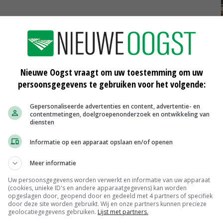
bestendiger te maken door in kleine stapjes de keten
Nieuwe Oogst vraagt om uw toestemming om uw
persoonsgegevens te gebruiken voor het volgende:
elketen
peter kooman
cah vilentum
Gepersonaliseerde advertenties en content, advertentie- en
contentmetingen, doelgroepenonderzoek en ontwikkeling van
diensten
Informatie op een apparaat opslaan en/of openen
Meer informatie
Uw persoonsgegevens worden verwerkt en informatie van uw apparaat
(cookies, unieke ID's en andere apparaatgegevens) kan worden
opgeslagen door, geopend door en gedeeld met 4 partners of specifiek
akt
Studenten winnen award met
door deze site worden gebruikt. Wij en onze partners kunnen precieze
geolocatiegegevens gebruiken.
Lijst met partners.
ToolCarrier