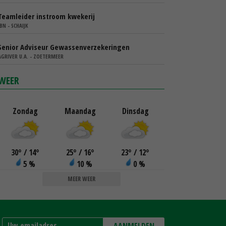
Teamleider instroom kwekerij
IBN - SCHAIJK
Senior Adviseur Gewassenverzekeringen
AGRIVER U.A. - ZOETERMEER
WEER
Zondag
Maandag
Dinsdag
30
°
/ 14
°
25
°
/ 16
°
23
°
/ 12
°
5 %
10 %
0 %
MEER WEER