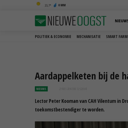
0 MM
23,7
NIEUW
POLITIEK & ECONOMIE
MECHANISATIE
SMART FARM
Aardappelketen bij de h
NIEUWS
23 MEI 2016 OM 12:52
UUR
Lector Peter Kooman van CAH Vilentum in D
toekomstbestendiger te worden.