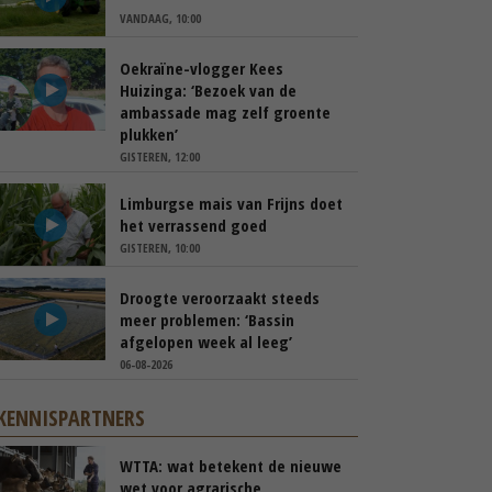
VANDAAG, 10:00
Oekraïne-vlogger Kees
Huizinga: ‘Bezoek van de
ambassade mag zelf groente
plukken’
GISTEREN, 12:00
Limburgse mais van Frijns doet
het verrassend goed
GISTEREN, 10:00
Droogte veroorzaakt steeds
meer problemen: ‘Bassin
afgelopen week al leeg’
06-08-2026
KENNISPARTNERS
WTTA: wat betekent de nieuwe
wet voor agrarische