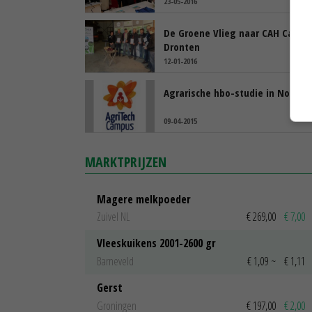
23-05-2016
De Groene Vlieg naar CAH Camp
Dronten
12-01-2016
Agrarische hbo-studie in Noordk
09-04-2015
MARKTPRIJZEN
Magere melkpoeder
Zuivel NL
€ 269,00
€ 7,00
Vleeskuikens 2001-2600 gr
Barneveld
€ 1,09
~
€ 1,11
Gerst
Groningen
€ 197,00
€ 2,00