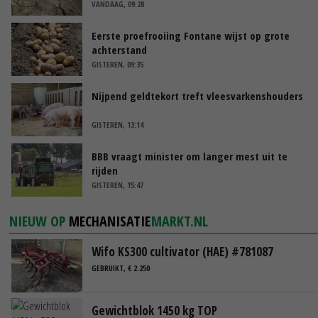
VANDAAG, 09:28
Eerste proefrooiing Fontane wijst op grote
achterstand
GISTEREN, 09:35
Nijpend geldtekort treft vleesvarkenshouders
GISTEREN, 13:14
BBB vraagt minister om langer mest uit te
rijden
GISTEREN, 15:47
NIEUW OP
MECHANISATIE
MARKT.NL
Wifo KS300 cultivator (HAE) #781087
GEBRUIKT, € 2.250
Gewichtblok 1450 kg TOP