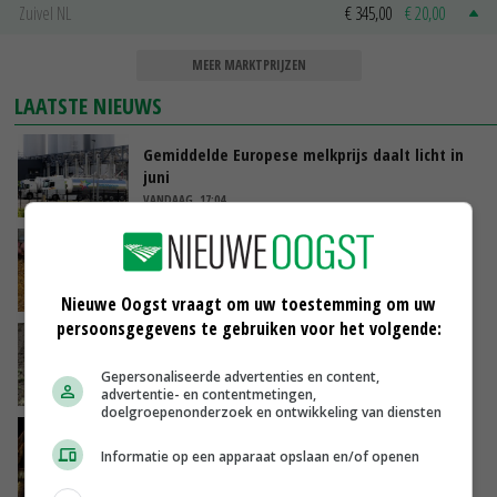
Zuivel NL
€ 345,00
€ 20,00
MEER MARKTPRIJZEN
LAATSTE NIEUWS
Gemiddelde Europese melkprijs daalt licht in
juni
VANDAAG, 17:04
Frans onderzoekcentrum bestrijkt hele
varkensvleesketen
VANDAAG, 15:29
Nieuwe Oogst vraagt om uw toestemming om uw
persoonsgegevens te gebruiken voor het volgende:
Emmeloord noteert eerste zaaiuien op
maximaal 20 euro
Gepersonaliseerde advertenties en content,
VANDAAG, 14:59
advertentie- en contentmetingen,
doelgroepenonderzoek en ontwikkeling van diensten
Spontane boerenacties in Twente en
Informatie op een apparaat opslaan en/of openen
Apeldoorn zetten de trend
VANDAAG, 14:48