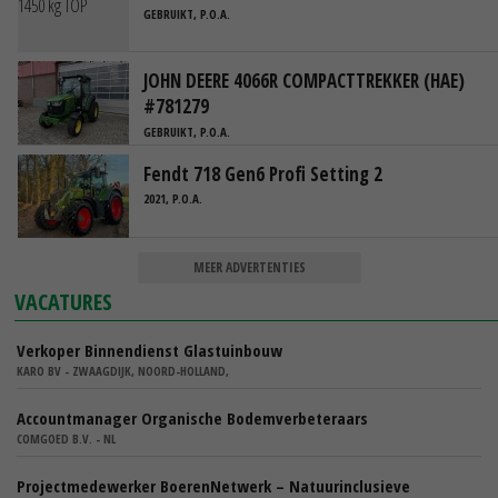
GEBRUIKT, P.O.A.
JOHN DEERE 4066R COMPACTTREKKER (HAE)
#781279
GEBRUIKT, P.O.A.
Fendt 718 Gen6 Profi Setting 2
2021, P.O.A.
MEER ADVERTENTIES
VACATURES
Verkoper Binnendienst Glastuinbouw
KARO BV - ZWAAGDIJK, NOORD-HOLLAND,
Accountmanager Organische Bodemverbeteraars
COMGOED B.V. - NL
Projectmedewerker BoerenNetwerk – Natuurinclusieve