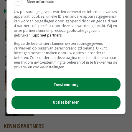
Meer informatie
NIEUWSTE VIDEO'S
Uw persoonsgegevens worden verwerkt en informatie van uw
apparaat (cookies, unieke ID's en andere apparaatgegevens)
kan worden opgeslagen door, geopend door en gedeeld met
Droogte veroorzaakt steeds meer problemen:
4 partners of specifiek door deze site worden gebruikt. Wij en
‘Bassin afgelopen week al leeg’
onze partners kunnen precieze geolocatiegegevens
gebruiken.
Lijst met partners.
VANDAAG, 14:06
Bepaalde leveranciers kunnen uw persoonsgegevens
verwerken op basis van gerechtvaardigd belang. U kunt
Koeien van enige drijvende boerderij ter
hiertegen bezwaar maken door uw opties hieronder te
wereld zijn te koop
beheren. Zoek onderaan deze pagina of in het sitemenu naar
VANDAAG, 12:00
een link om uw toestemming te beheren of in te trekken via de
privacy- en cookie-instellingen.
Danique in Canada: ‘Superveel schik gehad
tijdens stage’
Toestemming
04-08-2026
POAH!: Fendt 1042
Opties beheren
01-08-2026
KENNISPARTNERS