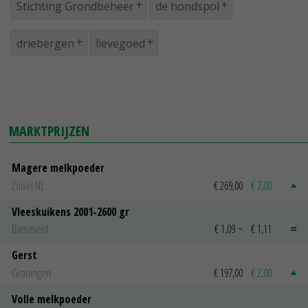
Stichting Grondbeheer
de hondspol
driebergen
lievegoed
MARKTPRIJZEN
Magere melkpoeder
Zuivel NL
€ 269,00
€ 7,00
Vleeskuikens 2001-2600 gr
Barneveld
€ 1,09
~
€ 1,11
Gerst
Groningen
€ 197,00
€ 2,00
Volle melkpoeder