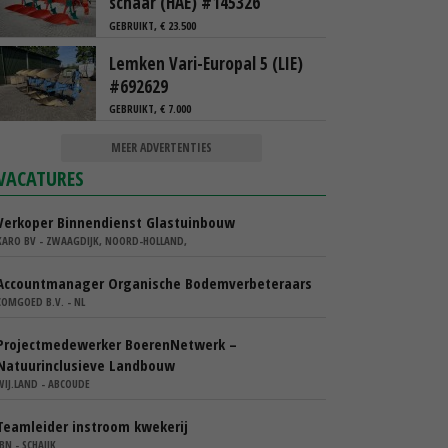
schaar (HAE) #145326
GEBRUIKT, € 23.500
Lemken Vari-Europal 5 (LIE)
#692629
GEBRUIKT, € 7.000
MEER ADVERTENTIES
VACATURES
Verkoper Binnendienst Glastuinbouw
KARO BV - ZWAAGDIJK, NOORD-HOLLAND,
Accountmanager Organische Bodemverbeteraars
COMGOED B.V. - NL
Projectmedewerker BoerenNetwerk –
Natuurinclusieve Landbouw
WIJ.LAND - ABCOUDE
Teamleider instroom kwekerij
IBN - SCHAIJK