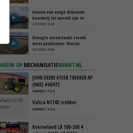
Koeien van enige drijvende
boerderij ter wereld zijn te
koop
GISTEREN, 12:00
Droogte veroorzaakt steeds
meer problemen: ‘Bassin
afgelopen week al leeg’
GISTEREN, 14:06
NIEUW OP
MECHANISATIE
MARKT.NL
JOHN DEERE 6155R TREKKER AP
(HAE) #60472
GEBRUIKT, P.O.A.
Valtra N174D trekker
GEBRUIKT, P.O.A.
Kverneland LB 100-200 4