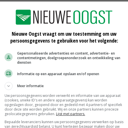
Scharreleieren maat 59
Barneveld
€ 12,00
€ 0,00
Fritesgeschikt NL Du Be
Nieuwe Oogst vraagt om uw toestemming om uw
PotatoNL
€ 15,00
~
€ 23,00
persoonsgegevens te gebruiken voor het volgende:
Uien Middenmeer Geel 30-60% grof
Gepersonaliseerde advertenties en content, advertentie- en
Noteringen
€ 0,00
~
€ 0,00
contentmetingen, doelgroepenonderzoek en ontwikkeling van
diensten
DCA BestPigletPrice
Informatie op een apparaat opslaan en/of openen
Biggen weekprijzen
€ 26,50
€ 0,50
Meer informatie
MEER MARKTPRIJZEN
Uw persoonsgegevens worden verwerkt en informatie van uw apparaat
(cookies, unieke ID's en andere apparaatgegevens) kan worden
opgeslagen door, geopend door en gedeeld met 4 partners of specifiek
door deze site worden gebruikt. Wij en onze partners kunnen precieze
geolocatiegegevens gebruiken.
Lijst met partners.
Bepaalde leveranciers kunnen uw persoonsgegevens verwerken op basis
van gerechtvaardigd belang. U kunt hiertegen bezwaar maken door uw