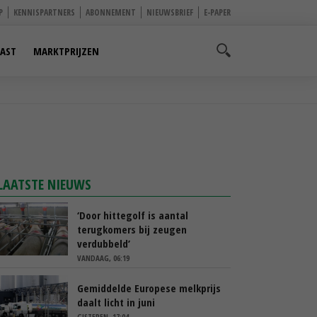
P
KENNISPARTNERS
ABONNEMENT
NIEUWSBRIEF
E-PAPER
AST
MARKTPRIJZEN
LAATSTE NIEUWS
‘Door hittegolf is aantal
terugkomers bij zeugen
verdubbeld’
VANDAAG, 06:19
Gemiddelde Europese melkprijs
daalt licht in juni
GISTEREN, 17:04