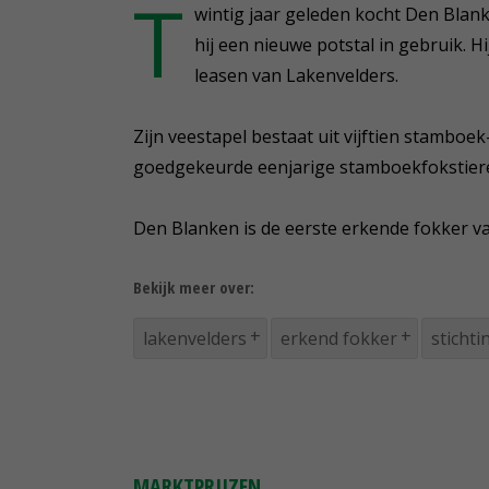
T
wintig jaar geleden kocht Den Blank
hij een nieuwe potstal in gebruik. H
leasen van Lakenvelders.
Zijn veestapel bestaat uit vijftien stamboe
goedgekeurde eenjarige stamboekfokstieren
Den Blanken is de eerste erkende fokker va
Bekijk meer over:
lakenvelders
erkend fokker
sticht
MARKTPRIJZEN