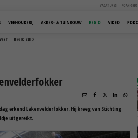
VACATURES
POAH-SHO
S
VEEHOUDERIJ
AKKER- & TUINBOUW
REGIO
VIDEO
PODC
WEST
REGIO ZUID
envelderfokker
rdag erkend Lakenvelderfokker. Hij kreeg van Stichting
dje uitgereikt.