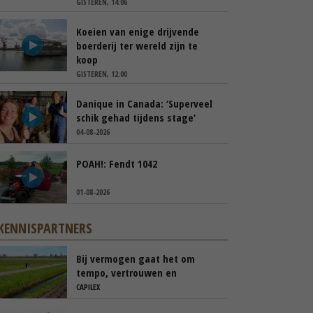
GISTEREN, 14:06
Koeien van enige drijvende
boerderij ter wereld zijn te
koop
GISTEREN, 12:00
Danique in Canada: ‘Superveel
schik gehad tijdens stage’
04-08-2026
POAH!: Fendt 1042
01-08-2026
KENNISPARTNERS
Bij vermogen gaat het om
tempo, vertrouwen en
transparantie
CAPILEX