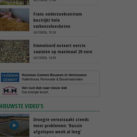
Frans onderzoekcentrum
bestrijkt hele
varkensvleesketen
GISTEREN, 15:29
Emmeloord noteert eerste
zaaiuien op maximaal 20 euro
GISTEREN, 14:59
Huisman Gemert-Bouwen in Vertrouwen
Hallenbouw, Renovatie & Bouwmaterialen
Van oud dak naar nieuw dak
Dat energie levert.
NIEUWSTE VIDEO'S
Droogte veroorzaakt steeds
meer problemen: ‘Bassin
afgelopen week al leeg’