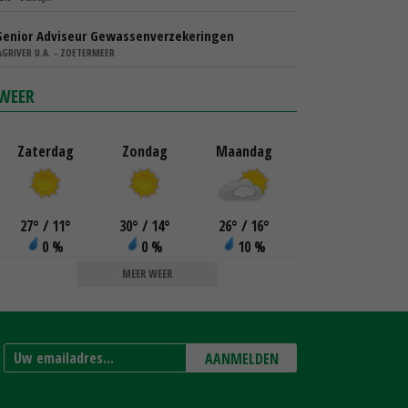
Senior Adviseur Gewassenverzekeringen
AGRIVER U.A. - ZOETERMEER
WEER
Zaterdag
Zondag
Maandag
27
°
/ 11
°
30
°
/ 14
°
26
°
/ 16
°
0 %
0 %
10 %
MEER WEER
AANMELDEN