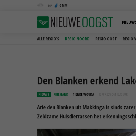
0 MM
14
NIEUW
ALLE REGIO'S
REGIO NOORD
REGIO OOST
REGIO 
Den Blanken erkend Lak
NIEUWS
FRIESLAND
TIENKE WOUDA
16 APR 2016 OM 15:15
UUR
Arie den Blanken uit Makkinga is sinds zate
Zeldzame Huisdierrassen het erkenningsschil