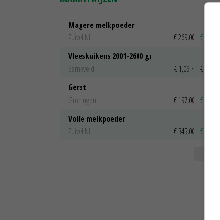
Magere melkpoeder
Zuivel NL
€ 269,00
€ 7,00
Vleeskuikens 2001-2600 gr
Barneveld
€ 1,09
~
€ 1,11
Gerst
Groningen
€ 197,00
€ 2,00
Volle melkpoeder
Zuivel NL
€ 345,00
€ 20,00