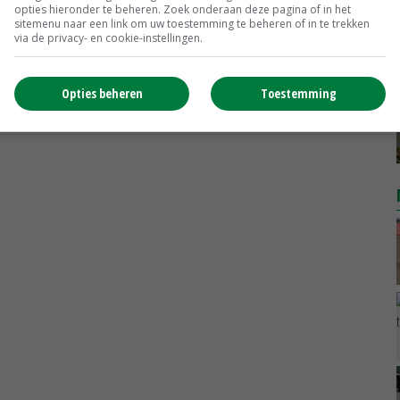
opties hieronder te beheren. Zoek onderaan deze pagina of in het
sitemenu naar een link om uw toestemming te beheren of in te trekken
via de privacy- en cookie-instellingen.
Opties beheren
Toestemming