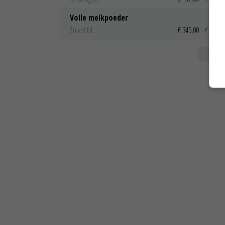
Volle melkpoeder
Zuivel NL
€ 345,00
€ 20,00