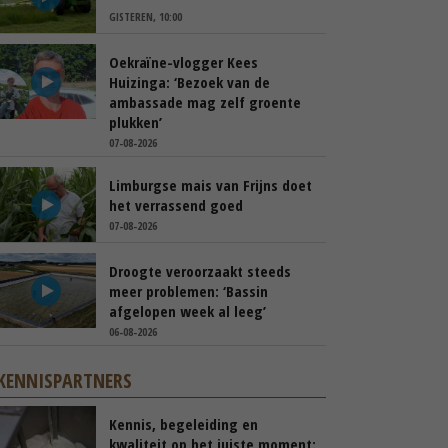
GISTEREN, 10:00
Oekraïne-vlogger Kees
Huizinga: ‘Bezoek van de
ambassade mag zelf groente
plukken’
07-08-2026
Limburgse mais van Frijns doet
het verrassend goed
07-08-2026
Droogte veroorzaakt steeds
meer problemen: ‘Bassin
afgelopen week al leeg’
06-08-2026
KENNISPARTNERS
Kennis, begeleiding en
kwaliteit op het juiste moment: