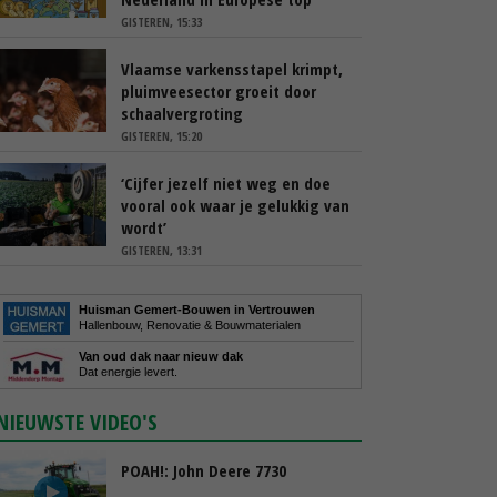
GISTEREN, 15:33
Vlaamse varkensstapel krimpt,
pluimveesector groeit door
schaalvergroting
GISTEREN, 15:20
‘Cijfer jezelf niet weg en doe
vooral ook waar je gelukkig van
wordt’
GISTEREN, 13:31
Huisman Gemert-Bouwen in Vertrouwen
Hallenbouw, Renovatie & Bouwmaterialen
Van oud dak naar nieuw dak
Dat energie levert.
NIEUWSTE VIDEO'S
POAH!: John Deere 7730