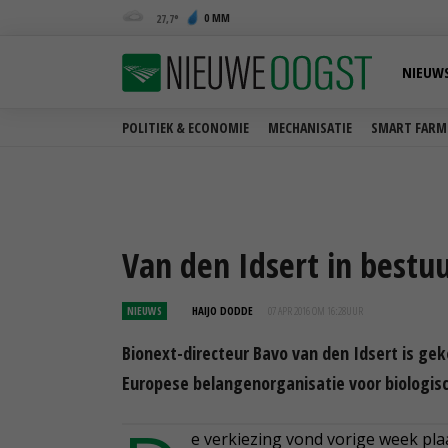
0 MM
27,7
NIEUW
POLITIEK & ECONOMIE
MECHANISATIE
SMART FARM
Van den Idsert in bestu
NIEUWS
HAIJO DODDE
07 APR 2016 OM 16:28
UUR
Bionext-directeur Bavo van den Idsert is ge
Europese belangenorganisatie voor biologis
e verkiezing vond vorige week pl