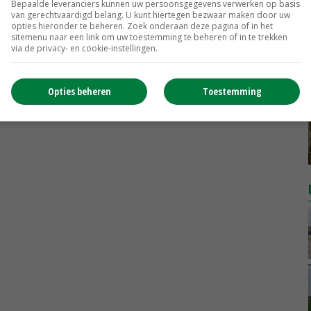
Bepaalde leveranciers kunnen uw persoonsgegevens verwerken op basis
van gerechtvaardigd belang. U kunt hiertegen bezwaar maken door uw
DCA BestPigletPrice
opties hieronder te beheren. Zoek onderaan deze pagina of in het
sitemenu naar een link om uw toestemming te beheren of in te trekken
Biggen weekprijzen
€ 26,50
€ 0,50
via de privacy- en cookie-instellingen.
MEER MARKTPRIJZEN
Opties beheren
Toestemming