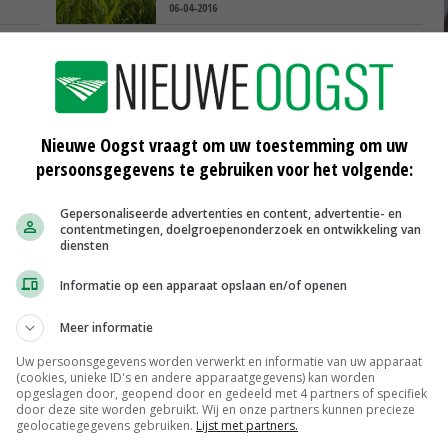
06-04-2016
kort'
Vrijstelling Raptol voor appels
30-03-2016
Nederlands biologisch areaal groeit
Nieuwe Oogst vraagt om uw toestemming om uw
in 2015
persoonsgegevens te gebruiken voor het volgende:
22-03-2016
Gepersonaliseerde advertenties en content, advertentie- en
contentmetingen, doelgroepenonderzoek en ontwikkeling van
diensten
Informatie op een apparaat opslaan en/of openen
Scharreleieren maat 59
Barneveld
€ 12,00
€ 0,00
Meer informatie
Fritesgeschikt NL Du Be
Uw persoonsgegevens worden verwerkt en informatie van uw apparaat
(cookies, unieke ID's en andere apparaatgegevens) kan worden
PotatoNL
€ 15,00
~
€ 23,00
opgeslagen door, geopend door en gedeeld met 4 partners of specifiek
door deze site worden gebruikt. Wij en onze partners kunnen precieze
Uien Middenmeer Geel 30-60% grof
geolocatiegegevens gebruiken.
Lijst met partners.
Noteringen
€ 0,00
~
€ 0,00