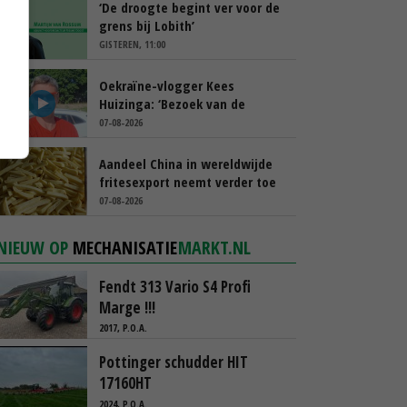
‘De droogte begint ver voor de
grens bij Lobith’
GISTEREN, 11:00
Oekraïne-vlogger Kees
Huizinga: ‘Bezoek van de
ambassade mag zelf groente
07-08-2026
plukken’
Aandeel China in wereldwijde
fritesexport neemt verder toe
07-08-2026
NIEUW OP
MECHANISATIE
MARKT.NL
Fendt 313 Vario S4 Profi
Marge !!!
2017, P.O.A.
Pottinger schudder HIT
17160HT
2024, P.O.A.