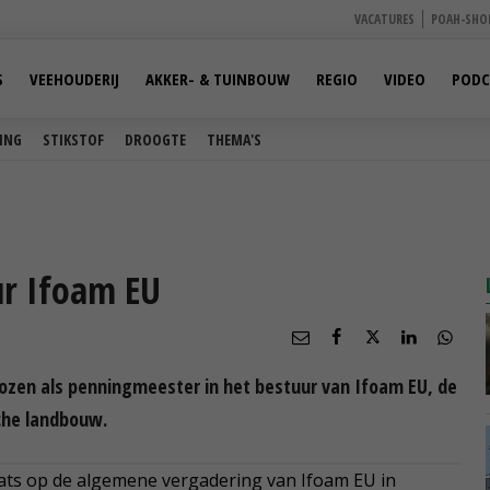
VACATURES
POAH-SHO
S
VEEHOUDERIJ
AKKER- & TUINBOUW
REGIO
VIDEO
PODC
ING
STIKSTOF
DROOGTE
THEMA'S
ur Ifoam EU
kozen als penningmeester in het bestuur van Ifoam EU, de
che landbouw.
aats op de algemene vergadering van Ifoam EU in