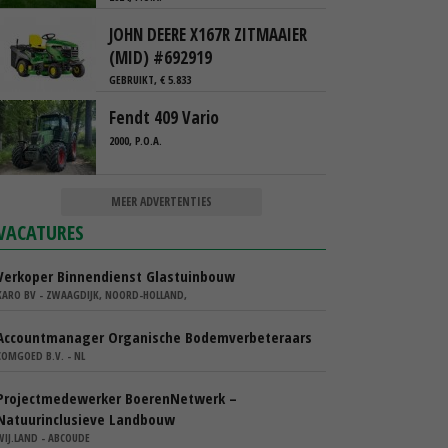
JOHN DEERE X167R ZITMAAIER
(MID) #692919
GEBRUIKT, € 5.833
Fendt 409 Vario
2000, P.O.A.
MEER ADVERTENTIES
VACATURES
Verkoper Binnendienst Glastuinbouw
KARO BV - ZWAAGDIJK, NOORD-HOLLAND,
Accountmanager Organische Bodemverbeteraars
COMGOED B.V. - NL
Projectmedewerker BoerenNetwerk –
Natuurinclusieve Landbouw
WIJ.LAND - ABCOUDE