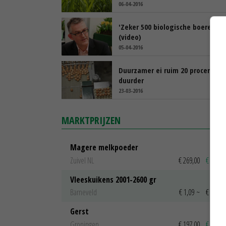
06-04-2016
'Zeker 500 biologische boeren te
(video)
05-04-2016
Duurzamer ei ruim 20 procent
duurder
23-03-2016
MARKTPRIJZEN
Magere melkpoeder
Zuivel NL
€ 269,00
€ 7,00
Vleeskuikens 2001-2600 gr
Barneveld
€ 1,09
~
€ 1,11
Gerst
Groningen
€ 197,00
€ 2,00