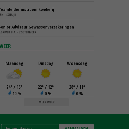
Teamleider instroom kwekerij
IBN - SCHAIJK
Senior Adviseur Gewassenverzekeringen
AGRIVER U.A. - ZOETERMEER
WEER
Maandag
Dinsdag
Woensdag
24
°
/ 16
°
22
°
/ 12
°
28
°
/ 11
°
10 %
0 %
0 %
MEER WEER