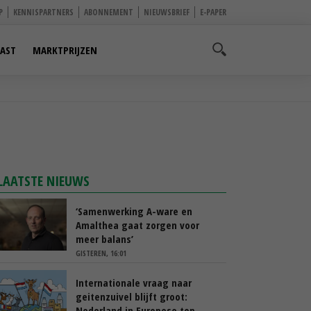
P
KENNISPARTNERS
ABONNEMENT
NIEUWSBRIEF
E-PAPER
AST
MARKTPRIJZEN
LAATSTE NIEUWS
‘Samenwerking A-ware en
Amalthea gaat zorgen voor
meer balans’
GISTEREN, 16:01
Internationale vraag naar
geitenzuivel blijft groot:
Nederland in Europese top