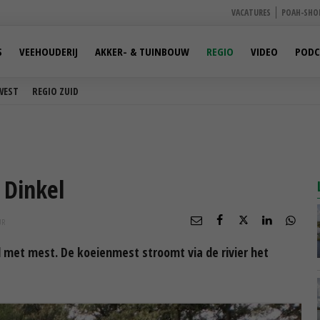
VACATURES
POAH-SHO
S
VEEHOUDERIJ
AKKER- & TUINBOUW
REGIO
VIDEO
PODC
WEST
REGIO ZUID
 Dinkel
UR
 met mest. De koeienmest stroomt via de rivier het