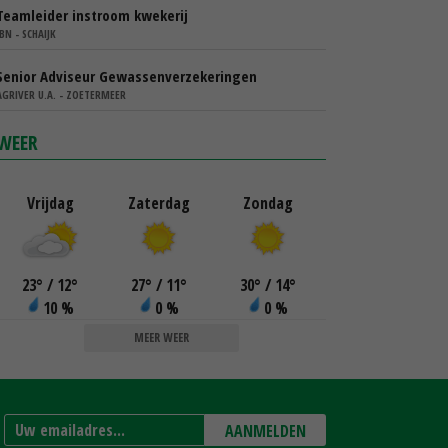
Teamleider instroom kwekerij
IBN - SCHAIJK
Senior Adviseur Gewassenverzekeringen
AGRIVER U.A. - ZOETERMEER
WEER
Vrijdag
Zaterdag
Zondag
23
°
/ 12
°
27
°
/ 11
°
30
°
/ 14
°
10 %
0 %
0 %
MEER WEER
AANMELDEN