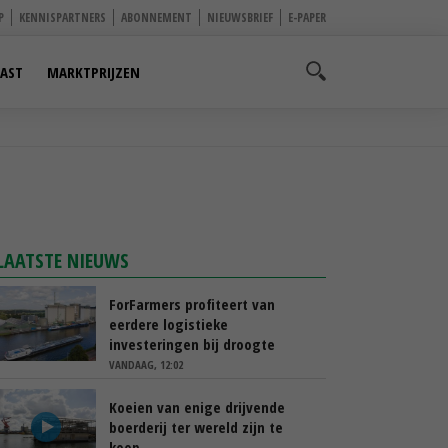
P
KENNISPARTNERS
ABONNEMENT
NIEUWSBRIEF
E-PAPER
AST
MARKTPRIJZEN
LAATSTE NIEUWS
ForFarmers profiteert van
eerdere logistieke
investeringen bij droogte
VANDAAG, 12:02
Koeien van enige drijvende
boerderij ter wereld zijn te
koop