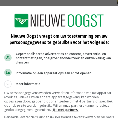
Nieuwe Oogst vraagt om uw toestemming om uw
persoonsgegevens te gebruiken voor het volgende:
300 kuub uit mestbassin Veendam in
sloot
Gepersonaliseerde advertenties en content, advertentie- en
contentmetingen, doelgroepenonderzoek en ontwikkeling van
11-02-2016
diensten
Hunze en Aa's: minder mestlozingen
Informatie op een apparaat opslaan en/of openen
04-02-2016
Meer informatie
Uw persoonsgegevens worden verwerkt en informatie van uw apparaat
eo)
Slootmaaisel prima meststof (video)
(cookies, unieke ID's en andere apparaatgegevens) kan worden
opgeslagen door, geopend door en gedeeld met 4 partners of specifiek
26-01-2016
door deze site worden gebruikt. Wij en onze partners kunnen precieze
geolocatiegegevens gebruiken.
Lijst met partners.
Bepaalde leveranciers kunnen uw persoonsgegevens verwerken op basis