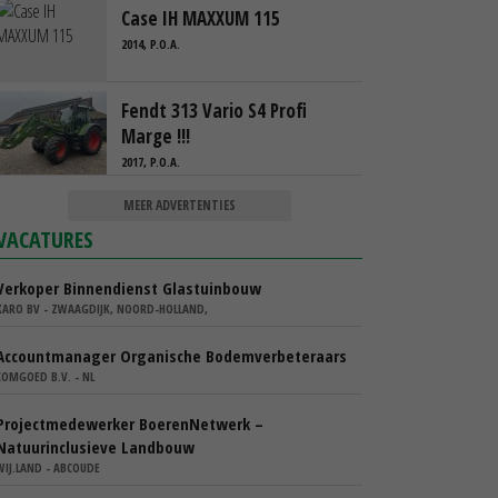
Case IH MAXXUM 115
2014, P.O.A.
Fendt 313 Vario S4 Profi
Marge !!!
2017, P.O.A.
MEER ADVERTENTIES
VACATURES
Verkoper Binnendienst Glastuinbouw
KARO BV - ZWAAGDIJK, NOORD-HOLLAND,
Accountmanager Organische Bodemverbeteraars
COMGOED B.V. - NL
Projectmedewerker BoerenNetwerk –
Natuurinclusieve Landbouw
WIJ.LAND - ABCOUDE