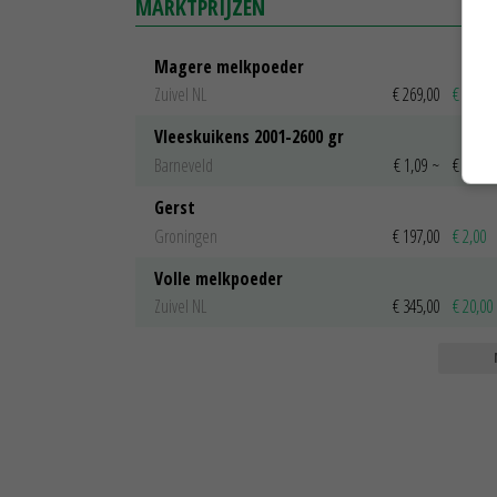
MARKTPRIJZEN
Magere melkpoeder
Zuivel NL
€ 269,00
€ 7,00
Vleeskuikens 2001-2600 gr
Barneveld
€ 1,09
~
€ 1,11
Gerst
Groningen
€ 197,00
€ 2,00
Volle melkpoeder
Zuivel NL
€ 345,00
€ 20,00