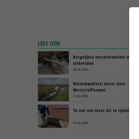
LEES OOK
Bergeijkse mestverwerker mag
uitbreiden
18-02-2016
Waterkwaliteit beter door
Meststoffenwet
11-02-2016
Te nat om mest uit te rijden (vid
03-02-2016