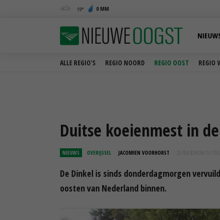
0 MM
19
NIEUW
ALLE REGIO'S
REGIO NOORD
REGIO OOST
REGIO 
Duitse koeienmest in de
NIEUWS
OVERIJSSEL
JACOMIEN VOORHORST
25 FEB 2016 OM 15:17
U
De Dinkel is sinds donderdagmorgen vervuild
oosten van Nederland binnen.