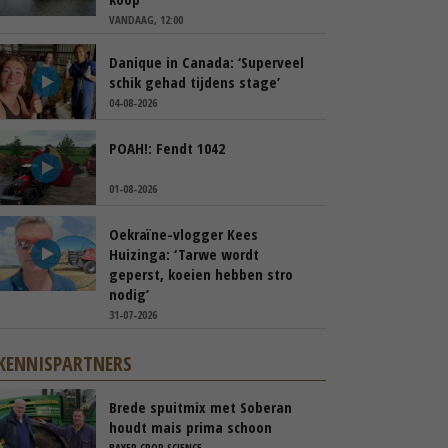
VANDAAG, 12:00
Danique in Canada: ‘Superveel
schik gehad tijdens stage’
04-08-2026
POAH!: Fendt 1042
01-08-2026
Oekraïne-vlogger Kees
Huizinga: ‘Tarwe wordt
geperst, koeien hebben stro
nodig’
31-07-2026
KENNISPARTNERS
Brede spuitmix met Soberan
houdt mais prima schoon
BAYER CROP SCIENCE