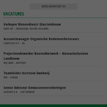
MEER ADVERTENTIES
VACATURES
Verkoper Binnendienst Glastuinbouw
KARO BV - ZWAAGDIJK, NOORD-HOLLAND,
Accountmanager Organische Bodemverbeteraars
COMGOED B.V. - NL
Projectmedewerker BoerenNetwerk – Natuurinclusieve
Landbouw
WIJ.LAND - ABCOUDE
Teamleider instroom kwekerij
IBN - SCHAIJK
Senior Adviseur Gewassenverzekeringen
AGRIVER U.A. - ZOETERMEER