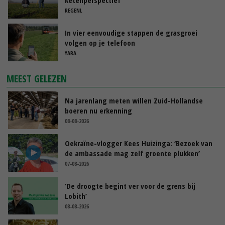
REGENL
In vier eenvoudige stappen de grasgroei
volgen op je telefoon
YARA
MEEST GELEZEN
Na jarenlang meten willen Zuid-Hollandse
boeren nu erkenning
08-08-2026
Oekraïne-vlogger Kees Huizinga: ‘Bezoek van
de ambassade mag zelf groente plukken’
07-08-2026
‘De droogte begint ver voor de grens bij
Lobith’
08-08-2026