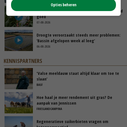
Opties beheren
Limburgse mais van Frijns doet het verrassend
goed
07-08-2026
Droogte veroorzaakt steeds meer problemen:
‘Bassin afgelopen week al leeg’
06-08-2026
KENNISPARTNERS
‘Valse meeldauw staat altijd klaar om toe te
slaan’
BASF
Hoe haal je meer rendement uit gras? De
aanpak van Jennissen
FRIESLANDCAMPINA
Regeneratieve suikerbieten vragen om
ketenperspectief