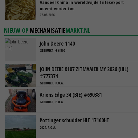
Aandeel China in wereldwijde fritesexport
neemt verder toe
07-08-2026
NIEUW OP
MECHANISATIE
MARKT.NL
John Deere 1140
GEBRUIKT, € 6.500
JOHN DEERE X107 ZITMAAIER MY 2026 (HIL)
#777374
GEBRUIKT, P.O.A.
Ariens Edge 34 (BIE) #690381
GEBRUIKT, P.O.A.
Pottinger schudder HIT 17160HT
2024, P.O.A.