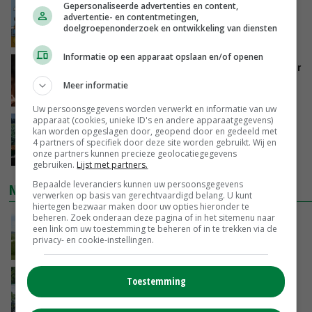
Gepersonaliseerde advertenties en content,
Internationale vraag naar geitenzuivel blijft
advertentie- en contentmetingen,
groot: Nederland in Europese top
doelgroepenonderzoek en ontwikkeling van diensten
08-08-2026
Informatie op een apparaat opslaan en/of openen
Vlaamse varkensstapel krimpt, pluimveesector
groeit door schaalvergroting
Meer informatie
08-08-2026
Uw persoonsgegevens worden verwerkt en informatie van uw
apparaat (cookies, unieke ID's en andere apparaatgegevens)
‘Cijfer jezelf niet weg en doe vooral ook waar
kan worden opgeslagen door, geopend door en gedeeld met
je gelukkig van wordt’
4 partners of specifiek door deze site worden gebruikt. Wij en
onze partners kunnen precieze geolocatiegegevens
08-08-2026
gebruiken.
Lijst met partners.
Bepaalde leveranciers kunnen uw persoonsgegevens
NIEUWSTE VIDEO'S
verwerken op basis van gerechtvaardigd belang. U kunt
hiertegen bezwaar maken door uw opties hieronder te
beheren. Zoek onderaan deze pagina of in het sitemenu naar
POAH!: John Deere 7730
een link om uw toestemming te beheren of in te trekken via de
privacy- en cookie-instellingen.
08-08-2026
Oekraïne-vlogger Kees Huizinga: ‘Bezoek van
Toestemming
de ambassade mag zelf groente plukken’
07-08-2026