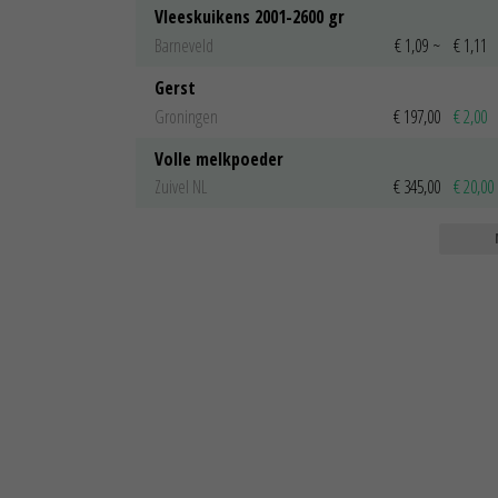
Vleeskuikens 2001-2600 gr
Barneveld
€ 1,09
~
€ 1,11
Gerst
Groningen
€ 197,00
€ 2,00
Volle melkpoeder
Zuivel NL
€ 345,00
€ 20,00