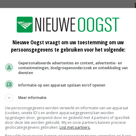
te aantal planten in het klokfront in de afmijnzaal
 transactie werden getoond.
Nieuwe Oogst vraagt om uw toestemming om uw
ngepast. Het gekochte aantal wordt niet meer getoond.
persoonsgegevens te gebruiken voor het volgende:
Gepersonaliseerde advertenties en content, advertentie- en
beschikbaar aantal beter zichtbaar op de klok.
contentmetingen, doelgroepenonderzoek en ontwikkeling van
diensten
Informatie op een apparaat opslaan en/of openen
Meer informatie
Uw persoonsgegevens worden verwerkt en informatie van uw apparaat
(cookies, unieke ID's en andere apparaatgegevens) kan worden
opgeslagen door, geopend door en gedeeld met 4 partners of specifiek
door deze site worden gebruikt. Wij en onze partners kunnen precieze
geolocatiegegevens gebruiken.
Lijst met partners.
Bepaalde leveranciers kunnen uw persoonsgegevens verwerken op basis