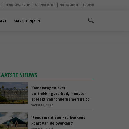
P
KENNISPARTNERS
ABONNEMENT
NIEUWSBRIEF
E-PAPER
AST
MARKTPRIJZEN
LAATSTE NIEUWS
Kamervragen over
onttrekkingsverbod, minister
spreekt van ‘ondernemersrisico’
VANDAAG, 16:27
‘Rendement van Krullvarkens
komt van de overkant’
VANDAAG, 15:30