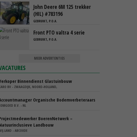
John Deere 6M 125 trekker
(HIL) #783196
GEBRUIKT, P.O.A.
Front PTO valtra 4 serie
GEBRUIKT, P.O.A.
MEER ADVERTENTIES
VACATURES
Verkoper Binnendienst Glastuinbouw
KARO BV - ZWAAGDIJK, NOORD-HOLLAND,
Accountmanager Organische Bodemverbeteraars
COMGOED B.V. - NL
Projectmedewerker BoerenNetwerk –
Natuurinclusieve Landbouw
WIJ.LAND - ABCOUDE