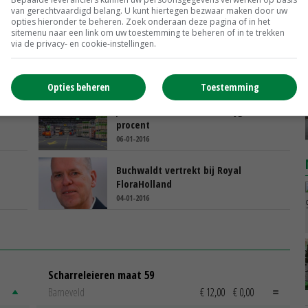
van gerechtvaardigd belang. U kunt hiertegen bezwaar maken door uw
opties hieronder te beheren. Zoek onderaan deze pagina of in het
sitemenu naar een link om uw toestemming te beheren of in te trekken
via de privacy- en cookie-instellingen.
VBN: één algemene specificatie
planten
01-02-2016
Opties beheren
Toestemming
Jaaromzet FloraHolland stijgt met 1,5
procent
06-01-2016
Buchwaldt vertrekt bij Royal
FloraHolland
04-01-2016
Scharreleieren maat 59
Barneveld
€ 12,00
€ 0,00