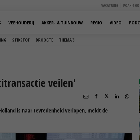
VACATURES
POAH-SHO
S
VEEHOUDERIJ
AKKER- & TUINBOUW
REGIO
VIDEO
PODC
ING
STIKSTOF
DROOGTE
THEMA'S
transactie veilen'
aHolland is naar tevredenheid verlopen, meldt de