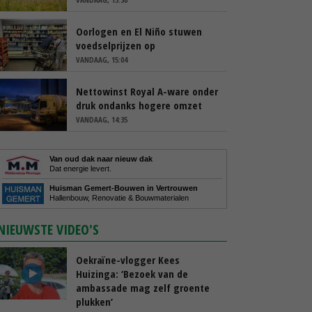
Oorlogen en El Niño stuwen
voedselprijzen op
VANDAAG, 15:04
Nettowinst Royal A-ware onder
druk ondanks hogere omzet
VANDAAG, 14:35
Van oud dak naar nieuw dak
Dat energie levert.
Huisman Gemert-Bouwen in Vertrouwen
Hallenbouw, Renovatie & Bouwmaterialen
NIEUWSTE VIDEO'S
Oekraïne-vlogger Kees
Huizinga: ‘Bezoek van de
ambassade mag zelf groente
plukken’