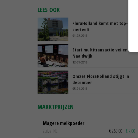
LEES OOK
FloraHolland komt met top-40
sierteelt
01-02-2016
Start multitransactie veilen in
Naaldwijk
12-01-2016
Omzet FloraHolland stijgt in
december
05-01-2016
MARKTPRIJZEN
Magere melkpoeder
Zuivel NL
€ 269,00
€ 7,00