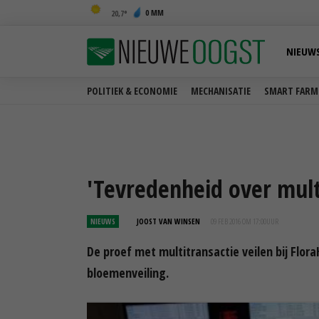
0 MM
20,7
NIEUW
POLITIEK & ECONOMIE
MECHANISATIE
SMART FARM
'Tevredenheid over multi
NIEUWS
JOOST VAN WINSEN
09 FEB 2016 OM 17:00
UUR
De proef met multitransactie veilen bij Flor
bloemenveiling.