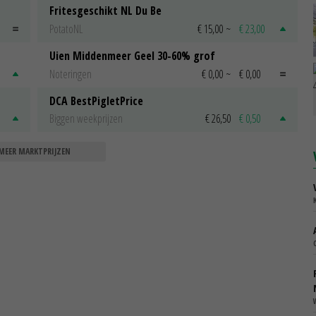
Fritesgeschikt NL Du Be
PotatoNL
€ 15,00
~
€ 23,00
Uien Middenmeer Geel 30-60% grof
Noteringen
€ 0,00
~
€ 0,00
DCA BestPigletPrice
Biggen weekprijzen
€ 26,50
€ 0,50
MEER MARKTPRIJZEN