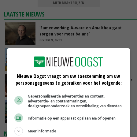
MEER MARKTPRIJZEN
LAATSTE NIEUWS
‘Samenwerking A-ware en Amalthea gaat
zorgen voor meer balans’
GISTEREN, 16:01
Internationale vraag naar geitenzuivel blijft
groot: Nederland in Europese top
GISTEREN, 15:33
Nieuwe Oogst vraagt om uw toestemming om uw
Vlaamse varkensstapel krimpt, pluimveesector
persoonsgegevens te gebruiken voor het volgende:
groeit door schaalvergroting
GISTEREN, 15:20
Gepersonaliseerde advertenties en content,
advertentie- en contentmetingen,
‘Cijfer jezelf niet weg en doe vooral ook waar
doelgroepenonderzoek en ontwikkeling van diensten
je gelukkig van wordt’
GISTEREN, 13:31
Informatie op een apparaat opslaan en/of openen
Meer informatie
NIEUWSTE VIDEO'S