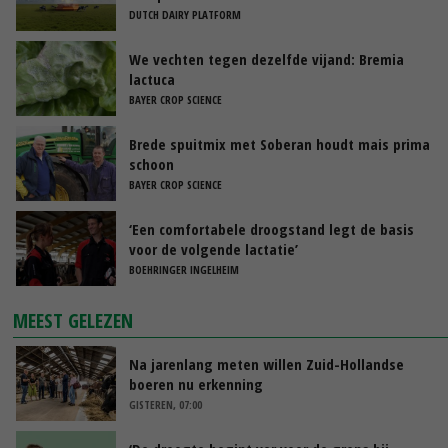
DUTCH DAIRY PLATFORM
We vechten tegen dezelfde vijand: Bremia
lactuca
BAYER CROP SCIENCE
Brede spuitmix met Soberan houdt mais prima
schoon
BAYER CROP SCIENCE
‘Een comfortabele droogstand legt de basis
voor de volgende lactatie’
BOEHRINGER INGELHEIM
MEEST GELEZEN
Na jarenlang meten willen Zuid-Hollandse
boeren nu erkenning
GISTEREN, 07:00