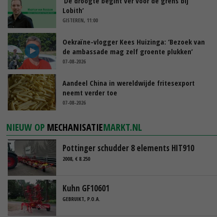
‘De droogte begint ver voor de grens bij
Lobith’
GISTEREN, 11:00
Oekraïne-vlogger Kees Huizinga: ‘Bezoek van
de ambassade mag zelf groente plukken’
07-08-2026
Aandeel China in wereldwijde fritesexport
neemt verder toe
07-08-2026
NIEUW OP
MECHANISATIE
MARKT.NL
Pottinger schudder 8 elements HIT910
2008, € 8.250
Kuhn GF10601
GEBRUIKT, P.O.A.