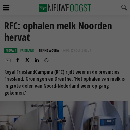
RFC: ophalen melk Noorden
hervat
NIEUWS
FRIESLAND
TIENKE WOUDA
06 JAN 2016 OM 12:03
UUR
Royal FrieslandCampina (RFC) rijdt weer in de provincies
Friesland, Groningen en Drenthe. 'Het ophalen van melk is
in grote delen van Noord-Nederland weer op gang
gekomen.'