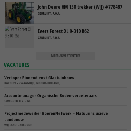
John Deere 6M 150 trekker (WIJ) #778487
GEBRUIKT, P.O.A.
Evers Forest XL 9-310 R62
GEBRUIKT, P.O.A.
MEER ADVERTENTIES
VACATURES
Verkoper Binnendienst Glastuinbouw
KARO BV - ZWAAGDIJK, NOORD-HOLLAND,
Accountmanager Organische Bodemverbeteraars
COMGOED B.V. - NL
Projectmedewerker BoerenNetwerk – Natuurinclusieve
Landbouw
WIJ.LAND - ABCOUDE