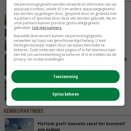
Uw persoonsgegevens worden verwerkt en informatie van uw
apparaat (cookies, unieke ID's en andere apparaatgegevens)
POAH!: John Deere 7730
kan worden opgeslagen door, geopend door en gedeeld met
4 partners of specifiek door deze site worden gebruikt. Wij en
GISTEREN, 10:00
onze partners kunnen precieze geolocatiegegevens
gebruiken.
Lijst met partners.
Oekraïne-vlogger Kees Huizinga: ‘Bezoek van
Bepaalde leveranciers kunnen uw persoonsgegevens
de ambassade mag zelf groente plukken’
verwerken op basis van gerechtvaardigd belang. U kunt
hiertegen bezwaar maken door uw opties hieronder te
07-08-2026
beheren. Zoek onderaan deze pagina of in het sitemenu naar
een link om uw toestemming te beheren of in te trekken via de
Limburgse mais van Frijns doet het verrassend
privacy- en cookie-instellingen.
goed
07-08-2026
Toestemming
Droogte veroorzaakt steeds meer problemen:
‘Bassin afgelopen week al leeg’
Opties beheren
06-08-2026
KENNISPARTNERS
Platform geeft innovatie vanaf het boerenerf
een podium