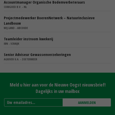
Accountmanager Organische Bodemverbeteraars
COMGOED B.V. - NL
Projectmedewerker BoerenNetwerk – Natuurinclusieve
Landbouw
WIJ.LAND - ABCOUDE
Teamleider instroom kwekerij
IBN - SCHAIJK
Senior Adviseur Gewassenverzekeringen
AGRIVER U.A. - ZOETERMEER
Meld u hier aan voor de Nieuwe Oogst nieuwsbrief!
Dagelijks in uw mailbox
AANMELDEN