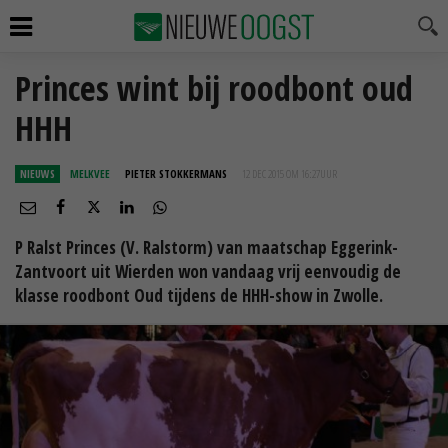
Princes wint bij roodbont oud
HHH
NIEUWS
MELKVEE
PIETER STOKKERMANS
12 DEC 2015 OM 16:27
UUR
P Ralst Princes (V. Ralstorm) van maatschap Eggerink-
Zantvoort uit Wierden won vandaag vrij eenvoudig de
klasse roodbont Oud tijdens de HHH-show in Zwolle.