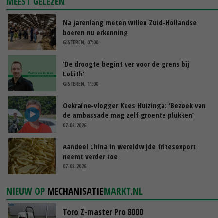
MEEST GELEZEN
Na jarenlang meten willen Zuid-Hollandse
boeren nu erkenning
GISTEREN, 07:00
‘De droogte begint ver voor de grens bij
Lobith’
GISTEREN, 11:00
Oekraïne-vlogger Kees Huizinga: ‘Bezoek van
de ambassade mag zelf groente plukken’
07-08-2026
Aandeel China in wereldwijde fritesexport
neemt verder toe
07-08-2026
NIEUW OP
MECHANISATIE
MARKT.NL
Toro Z-master Pro 8000