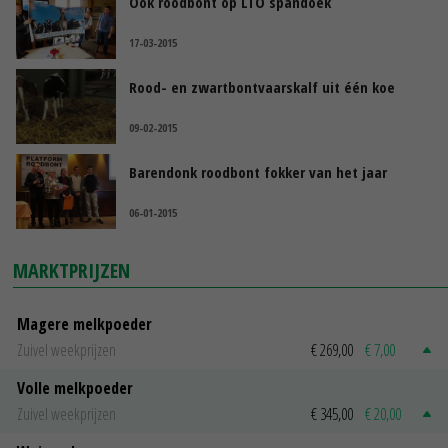
Ook roodbont op LTO spandoek
17-03-2015
Rood- en zwartbontvaarskalf uit één koe
09-02-2015
Barendonk roodbont fokker van het jaar
06-01-2015
MARKTPRIJZEN
Magere melkpoeder
Zuivel weekprijzen
€ 269,00
€ 7,00
Volle melkpoeder
Zuivel weekprijzen
€ 345,00
€ 20,00