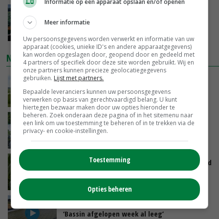
Informatie op een apparaat opslaan en/of openen
‘Cijfer jezelf niet weg en doe vooral ook waar
Meer informatie
je gelukkig van wordt’
GISTEREN, 13:31
Uw persoonsgegevens worden verwerkt en informatie van uw
apparaat (cookies, unieke ID's en andere apparaatgegevens)
kan worden opgeslagen door, geopend door en gedeeld met
NIEUWSTE VIDEO'S
4 partners of specifiek door deze site worden gebruikt. Wij en
onze partners kunnen precieze geolocatiegegevens
gebruiken.
Lijst met partners.
POAH!: John Deere 7730
Bepaalde leveranciers kunnen uw persoonsgegevens
verwerken op basis van gerechtvaardigd belang. U kunt
GISTEREN, 10:00
hiertegen bezwaar maken door uw opties hieronder te
beheren. Zoek onderaan deze pagina of in het sitemenu naar
Oekraïne-vlogger Kees Huizinga: ‘Bezoek van
een link om uw toestemming te beheren of in te trekken via de
de ambassade mag zelf groente plukken’
privacy- en cookie-instellingen.
07-08-2026
Toestemming
Limburgse mais van Frijns doet het verrassend
goed
07-08-2026
Opties beheren
Droogte veroorzaakt steeds meer problemen:
‘Bassin afgelopen week al leeg’