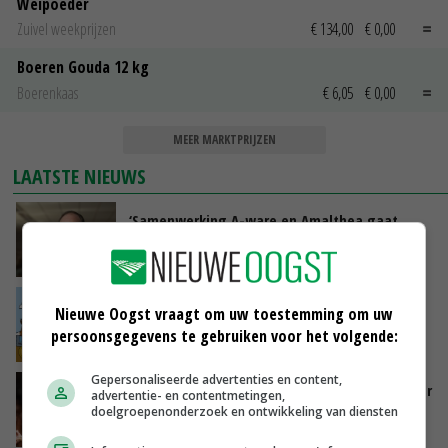
Weipoeder
Zuivel weekprijzen
€ 134,00
€ 0,00
Boeren Gouda 12 kg
Boerenkaas
€ 6,05
€ 0,00
MEER MARKTPRIJZEN
LAATSTE NIEUWS
‘Samenwerking A-ware en Amalthea gaat
zorgen voor meer balans’
GISTEREN, 16:01
Internationale vraag naar geitenzuivel blijft
Nieuwe Oogst vraagt om uw toestemming om uw
groot: Nederland in Europese top
persoonsgegevens te gebruiken voor het volgende:
GISTEREN, 15:33
Gepersonaliseerde advertenties en content,
Vlaamse varkensstapel krimpt, pluimveesector
advertentie- en contentmetingen,
groeit door schaalvergroting
doelgroepenonderzoek en ontwikkeling van diensten
GISTEREN, 15:20