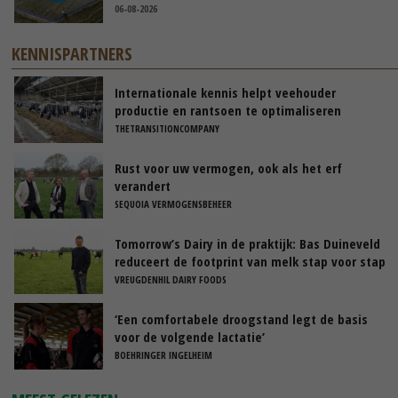
06-08-2026
KENNISPARTNERS
Internationale kennis helpt veehouder
productie en rantsoen te optimaliseren
THETRANSITIONCOMPANY
Rust voor uw vermogen, ook als het erf
verandert
SEQUOIA VERMOGENSBEHEER
Tomorrow’s Dairy in de praktijk: Bas Duineveld
reduceert de footprint van melk stap voor stap
VREUGDENHIL DAIRY FOODS
‘Een comfortabele droogstand legt de basis
voor de volgende lactatie’
BOEHRINGER INGELHEIM