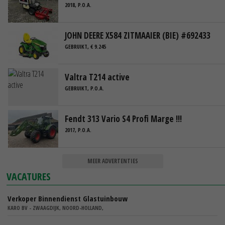
2018, P.O.A.
JOHN DEERE X584 ZITMAAIER (BIE) #692433
GEBRUIKT, € 9.245
Valtra T214 active
GEBRUIKT, P.O.A.
Fendt 313 Vario S4 Profi Marge !!!
2017, P.O.A.
MEER ADVERTENTIES
VACATURES
Verkoper Binnendienst Glastuinbouw
KARO BV - ZWAAGDIJK, NOORD-HOLLAND,