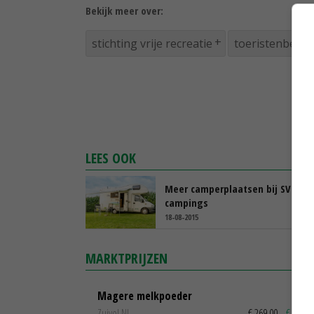
Bekijk meer over:
stichting vrije recreatie
toeristenbelas
LEES OOK
Meer camperplaatsen bij SVR-
campings
18-08-2015
MARKTPRIJZEN
Magere melkpoeder
Zuivel NL
€ 269,00
€ 7,00