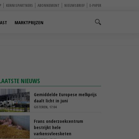
P
KENNISPARTNERS
ABONNEMENT
NIEUWSBRIEF
E-PAPER
AST
MARKTPRIJZEN
LAATSTE NIEUWS
Gemiddelde Europese melkprijs
daalt licht in juni
GISTEREN, 17:04
Frans onderzoekcentrum
bestrijkt hele
varkensvleesketen