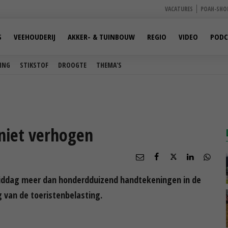
VACATURES
POAH-SHO
S
VEEHOUDERIJ
AKKER- & TUINBOUW
REGIO
VIDEO
PODC
ING
STIKSTOF
DROOGTE
THEMA'S
 niet verhogen
ermiddag meer dan honderdduizend handtekeningen in de
van de toeristenbelasting.