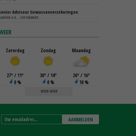
Senior Adviseur Gewassenverzekeringen
AGRIVER U.A. - ZOETERMEER
WEER
Zaterdag
Zondag
Maandag
27
°
/ 11
°
30
°
/ 14
°
26
°
/ 16
°
0 %
0 %
10 %
MEER WEER
AANMELDEN