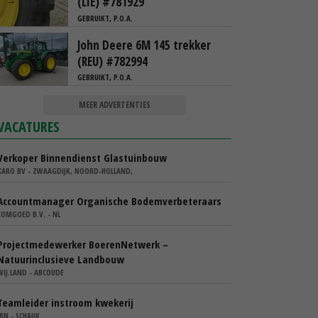
(LIE) #781929
GEBRUIKT, P.O.A.
John Deere 6M 145 trekker
(REU) #782994
GEBRUIKT, P.O.A.
MEER ADVERTENTIES
VACATURES
Verkoper Binnendienst Glastuinbouw
KARO BV - ZWAAGDIJK, NOORD-HOLLAND,
Accountmanager Organische Bodemverbeteraars
COMGOED B.V. - NL
Projectmedewerker BoerenNetwerk –
Natuurinclusieve Landbouw
WIJ.LAND - ABCOUDE
Teamleider instroom kwekerij
IBN - SCHAIJK