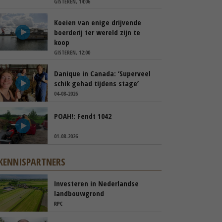
GISTEREN, 14:06
Koeien van enige drijvende
boerderij ter wereld zijn te
koop
GISTEREN, 12:00
Danique in Canada: ‘Superveel
schik gehad tijdens stage’
04-08-2026
POAH!: Fendt 1042
01-08-2026
KENNISPARTNERS
Investeren in Nederlandse
landbouwgrond
RPC