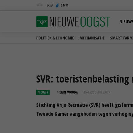
0 MM
14,8
NIEUW
POLITIEK & ECONOMIE
MECHANISATIE
SMART FARM
SVR: toeristenbelasting
NIEUWS
TIENKE WOUDA
14 OKT 2015 OM 09:33
UUR
Stichting Vrije Recreatie (SVR) heeft gist
Tweede Kamer aangeboden tegen verhoging 