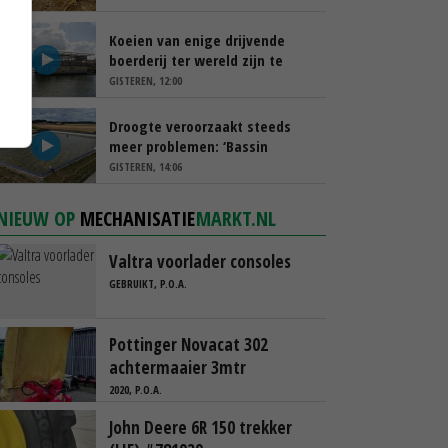
Koeien van enige drijvende
boerderij ter wereld zijn te
koop
GISTEREN, 12:00
Droogte veroorzaakt steeds
meer problemen: ‘Bassin
afgelopen week al leeg’
GISTEREN, 14:06
NIEUW OP
MECHANISATIE
MARKT.NL
Valtra voorlader consoles
GEBRUIKT, P.O.A.
Pottinger Novacat 302
achtermaaier 3mtr
2020, P.O.A.
John Deere 6R 150 trekker