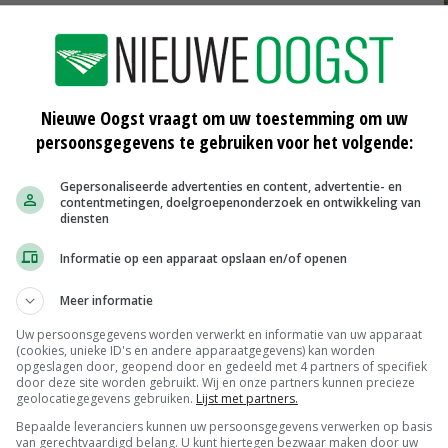
ting
svr
camperen bij de boer
Nieuwe Oogst vraagt om uw toestemming om uw
persoonsgegevens te gebruiken voor het volgende:
Gepersonaliseerde advertenties en content, advertentie- en
contentmetingen, doelgroepenonderzoek en ontwikkeling van
diensten
Informatie op een apparaat opslaan en/of openen
Meer informatie
Uw persoonsgegevens worden verwerkt en informatie van uw apparaat
(cookies, unieke ID's en andere apparaatgegevens) kan worden
opgeslagen door, geopend door en gedeeld met 4 partners of specifiek
door deze site worden gebruikt. Wij en onze partners kunnen precieze
geolocatiegegevens gebruiken.
Lijst met partners.
Scharreleieren maat 59
Bepaalde leveranciers kunnen uw persoonsgegevens verwerken op basis
van gerechtvaardigd belang. U kunt hiertegen bezwaar maken door uw
Barneveld
€ 12,00
€ 0,00