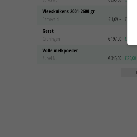
Vleeskuikens 2001-2600 gr
Barneveld
€ 1,09
~
€ 1,11
Gerst
Groningen
€ 197,00
€ 2,00
Volle melkpoeder
Zuivel NL
€ 345,00
€ 20,00