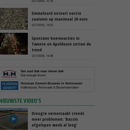
GISTEREN, 15:29
Emmeloord noteert eerste
zaaiuien op maximaal 20 euro
GISTEREN, 14:59
Spontane boerenacties in
Twente en Apeldoorn zetten de
trend
GISTEREN, 14:48
Van oud dak naar nieuw dak
Dat energie levert.
Huisman Gemert-Bouwen in Vertrouwen
Hallenbouw, Renovatie & Bouwmaterialen
NIEUWSTE VIDEO'S
Droogte veroorzaakt steeds
meer problemen: ‘Bassin
afgelopen week al leeg’