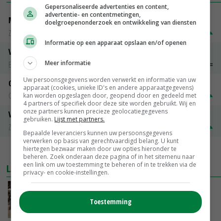
Gepersonaliseerde advertenties en content,
advertentie- en contentmetingen,
Magere melkpoeder
doelgroepenonderzoek en ontwikkeling van diensten
Zuivel NL
€ 269,00
€ 7,00
Informatie op een apparaat opslaan en/of openen
Vleeskuikens 2001-2600 gr
Meer informatie
Barneveld
€ 1,09
~
€ 1,11
Uw persoonsgegevens worden verwerkt en informatie van uw
Gerst
apparaat (cookies, unieke ID's en andere apparaatgegevens)
Groningen
€ 197,00
€ 2,00
kan worden opgeslagen door, geopend door en gedeeld met
4 partners of specifiek door deze site worden gebruikt. Wij en
onze partners kunnen precieze geolocatiegegevens
Volle melkpoeder
gebruiken.
Lijst met partners.
Zuivel NL
€ 345,00
€ 20,00
Bepaalde leveranciers kunnen uw persoonsgegevens
verwerken op basis van gerechtvaardigd belang. U kunt
hiertegen bezwaar maken door uw opties hieronder te
MEER MARKTPRIJZEN
beheren. Zoek onderaan deze pagina of in het sitemenu naar
een link om uw toestemming te beheren of in te trekken via de
LAATSTE NIEUWS
privacy- en cookie-instellingen.
Na jarenlang meten willen Zuid-Hollandse
boeren nu erkenning
Toestemming
VANDAAG, 07:00