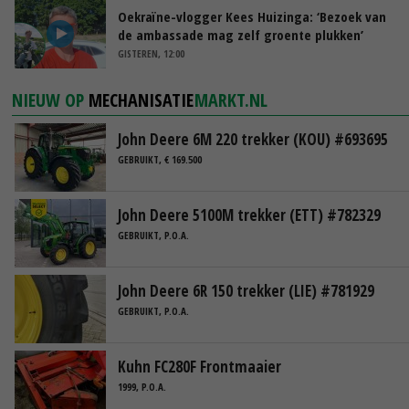
Oekraïne-vlogger Kees Huizinga: ‘Bezoek van
de ambassade mag zelf groente plukken’
GISTEREN, 12:00
NIEUW OP
MECHANISATIE
MARKT.NL
John Deere 6M 220 trekker (KOU) #693695
GEBRUIKT, € 169.500
John Deere 5100M trekker (ETT) #782329
GEBRUIKT, P.O.A.
John Deere 6R 150 trekker (LIE) #781929
GEBRUIKT, P.O.A.
Kuhn FC280F Frontmaaier
1999, P.O.A.