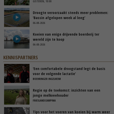
GISTEREN, 10:00
Droogte veroorzaakt steeds meer problemen:
‘Bassin afgelopen week al leeg’
06-08-2026
Koeien van enige drijvende boerderij ter
wereld zijn te koop
06-08-2026
KENNISPARTNERS
‘Een comfortabele droogstand legt de basis
voor de volgende lactatie’
BOEHRINGER INGELHEIM
Regie op de toekomst: inzichten van een
jonge melkveehouder
FRIESLANDCAMPINA
Tips voor het voeren van koeien bij warm weer