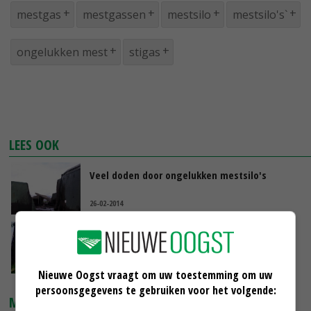
mestgas
mestgassen
mestsilo
mestsilo's`
ongelukken mest
stigas
LEES OOK
Veel doden door ongelukken mestsilo's
26-02-2014
Drie doden in mestsilo Friese Makkinga
19-06-2013
Nieuwe Oogst vraagt om uw toestemming om uw
persoonsgegevens te gebruiken voor het volgende:
MARKTPRIJZEN