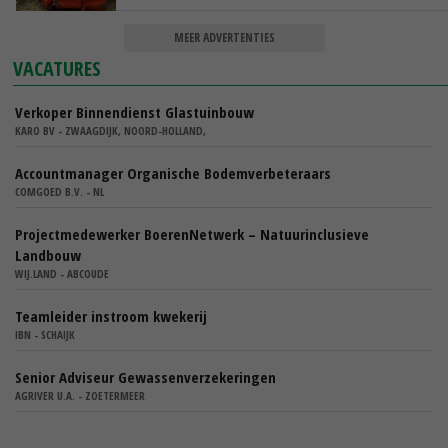
MEER ADVERTENTIES
VACATURES
Verkoper Binnendienst Glastuinbouw
KARO BV - ZWAAGDIJK, NOORD-HOLLAND,
Accountmanager Organische Bodemverbeteraars
COMGOED B.V. - NL
Projectmedewerker BoerenNetwerk – Natuurinclusieve
Landbouw
WIJ.LAND - ABCOUDE
Teamleider instroom kwekerij
IBN - SCHAIJK
Senior Adviseur Gewassenverzekeringen
AGRIVER U.A. - ZOETERMEER