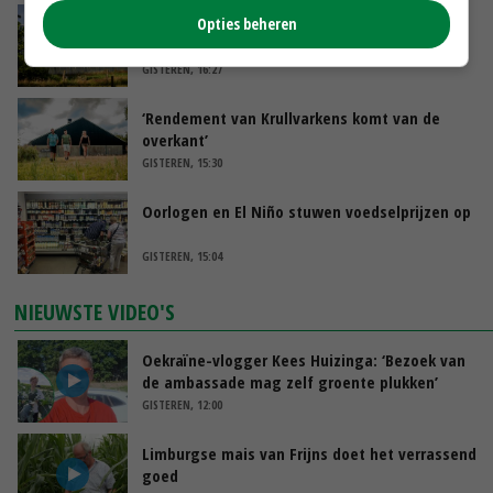
Opties beheren
Kamervragen over onttrekkingsverbod,
minister spreekt van ‘ondernemersrisico’
GISTEREN, 16:27
‘Rendement van Krullvarkens komt van de
overkant’
GISTEREN, 15:30
Oorlogen en El Niño stuwen voedselprijzen op
GISTEREN, 15:04
NIEUWSTE VIDEO'S
Oekraïne-vlogger Kees Huizinga: ‘Bezoek van
de ambassade mag zelf groente plukken’
GISTEREN, 12:00
Limburgse mais van Frijns doet het verrassend
goed