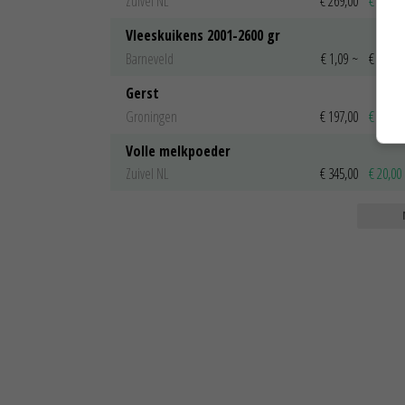
Zuivel NL
€ 269,00
€ 7,00
Vleeskuikens 2001-2600 gr
Barneveld
€ 1,09
~
€ 1,11
Gerst
Groningen
€ 197,00
€ 2,00
Volle melkpoeder
Zuivel NL
€ 345,00
€ 20,00