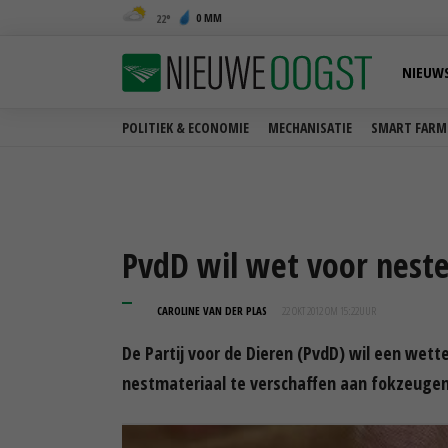
0 MM
22
NIEUW
POLITIEK & ECONOMIE
MECHANISATIE
SMART FARM
PvdD wil wet voor nest
CAROLINE VAN DER PLAS
22 OKT 2012 OM 15:22
UUR
De Partij voor de Dieren (PvdD) wil een wett
nestmateriaal te verschaffen aan fokzeugen