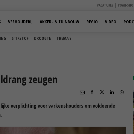
VACATURES
POAH-SHO
S
VEEHOUDERIJ
AKKER- & TUINBOUW
REGIO
VIDEO
PODC
ING
STIKSTOF
DROOGTE
THEMA'S
eldrang zeugen
elijke verplichting voor varkenshouders om voldoende
.