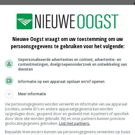
an
Kostprijs big opnieuw gestegen
Nieuwe Oogst vraagt om uw toestemming om uw
02-07-2012
persoonsgegevens te gebruiken voor het volgende:
Vandaag hoogtepunt van Big
Gepersonaliseerde advertenties en content, advertentie- en
Challenge
contentmetingen, doelgroepenonderzoek en ontwikkeling van
07-06-2012
diensten
Veiling Deurne: € 26.965 voor KWF
Informatie op een apparaat opslaan en/of openen
Meer informatie
15-03-2012
Uw persoonsgegevens worden verwerkt en informatie van uw apparaat
(cookies, unieke ID's en andere apparaatgegevens) kan worden
opgeslagen door, geopend door en gedeeld met 4 partners of specifiek
door deze site worden gebruikt. Wij en onze partners kunnen precieze
geolocatiegegevens gebruiken.
Lijst met partners.
Scharreleieren maat 59
Bepaalde leveranciers kunnen uw persoonsgegevens verwerken op basis