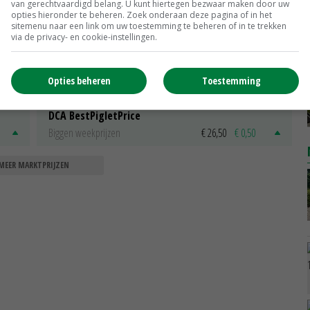
Barneveld
€ 12,00
€ 0,00
van gerechtvaardigd belang. U kunt hiertegen bezwaar maken door uw
opties hieronder te beheren. Zoek onderaan deze pagina of in het
Fritesgeschikt NL Du Be
sitemenu naar een link om uw toestemming te beheren of in te trekken
via de privacy- en cookie-instellingen.
PotatoNL
€ 15,00
~
€ 23,00
Uien Middenmeer Geel 30-60% grof
Opties beheren
Toestemming
Noteringen
€ 0,00
~
€ 0,00
DCA BestPigletPrice
Biggen weekprijzen
€ 26,50
€ 0,50
MEER MARKTPRIJZEN