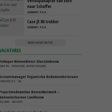
Verloopadapter van Euro
naar Schaffer
GEBRUIKT, P.O.A.
Case JX 80 trekker
GEBRUIKT, P.O.A.
MEER ADVERTENTIES
VACATURES
Verkoper Binnendienst Glastuinbouw
KARO BV - ZWAAGDIJK, NOORD-HOLLAND,
Accountmanager Organische Bodemverbeteraars
COMGOED B.V. - NL
Projectmedewerker BoerenNetwerk –
Natuurinclusieve Landbouw
WIJ.LAND - ABCOUDE