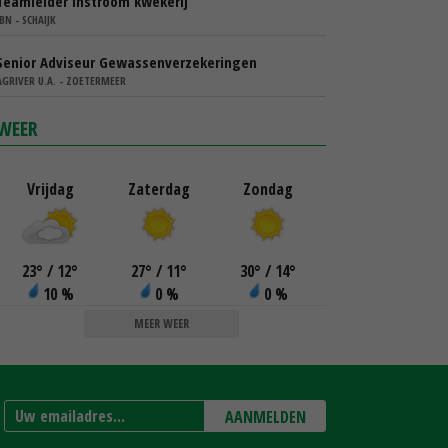
Teamleider instroom kwekerij
IBN - SCHAIJK
Senior Adviseur Gewassenverzekeringen
AGRIVER U.A. - ZOETERMEER
WEER
Vrijdag
Zaterdag
Zondag
23
°
/ 12
°
27
°
/ 11
°
30
°
/ 14
°
10 %
0 %
0 %
MEER WEER
AANMELDEN