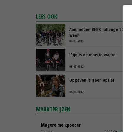
LEES OOK
Aanmelden BIG Challenge 2013 k
weer
04-07-2012
'Pijn is de moeite waard'
08-06-2012
Opgeven is geen optie!
04-06-2012
MARKTPRIJZEN
Magere melkpoeder