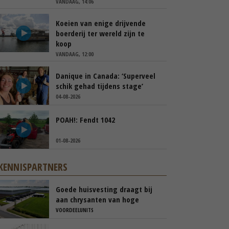
VANDAAG, 14:06
Koeien van enige drijvende
boerderij ter wereld zijn te
koop
VANDAAG, 12:00
Danique in Canada: ‘Superveel
schik gehad tijdens stage’
04-08-2026
POAH!: Fendt 1042
01-08-2026
KENNISPARTNERS
Goede huisvesting draagt bij
aan chrysanten van hoge
kwaliteit
VOORDEELUNITS