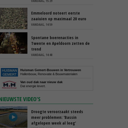
VANDAAG, 15:29
Emmeloord noteert eerste
zaaiuien op maximaal 20 euro
VANDAAG, 14:59
Spontane boerenacties in
Twente en Apeldoorn zetten de
trend
VANDAAG, 14:48
Huisman Gemert-Bouwen in Vertrouwen
Hallenbouw, Renovatie & Bouwmaterialen
Van oud dak naar nieuw dak
Dat energie levert.
NIEUWSTE VIDEO'S
Droogte veroorzaakt steeds
meer problemen: ‘Bassin
afgelopen week al leeg’