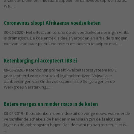
afzet van bloemen, fritesaardappelen en kalfsvlees liep wel spaak.
We...
Coronavirus sloopt Afrikaanse voedselketen
30-06-2020
- Het effect van corona op de voedselvoorziening in Afrika
is dramatisch. De koeientrek is deels verboden en arbeiders mogen
niet van stad naar platteland reizen om boeren te helpen met...
Ketenborging.nl accepteert IKB Ei
09-03-2020
- Ketenborging.nl heeft kwaliteitszorgsysteem IKB Ei
geaccepteerd voor de schakel legeindbedrijven. Vrijwel alle
aanbevelingen van Onderzoekscommissie Sorgdrager en de
Werkgroep Versterking...
Betere marges en minder risico in de keten
03-04-2019
- Ketendenken is een idee uit de vorige eeuw: wanneer de
verschillende schakels de handen ineenslaan zijn de faalkosten
lager en de opbrengsten hoger. Dat idee wint nu aan terrein. 'Het is...