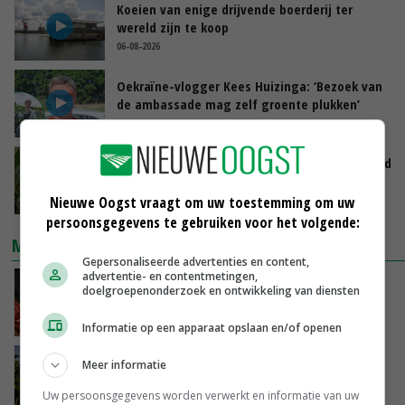
Koeien van enige drijvende boerderij ter
wereld zijn te koop
06-08-2026
Oekraïne-vlogger Kees Huizinga: ‘Bezoek van
de ambassade mag zelf groente plukken’
GISTEREN, 12:00
Limburgse mais van Frijns doet het verrassend
goed
GISTEREN, 10:00
Nieuwe Oogst vraagt om uw toestemming om uw
persoonsgegevens te gebruiken voor het volgende:
MEEST GELEZEN
Gepersonaliseerde advertenties en content,
advertentie- en contentmetingen,
Ministerie zoekt tweehonderd agrariërs die
doelgroepenonderzoek en ontwikkeling van diensten
mee willen denken
GISTEREN, 11:34
Informatie op een apparaat opslaan en/of openen
Kamervragen over onttrekkingsverbod,
Meer informatie
minister spreekt van ‘ondernemersrisico’
Uw persoonsgegevens worden verwerkt en informatie van uw
GISTEREN, 16:27