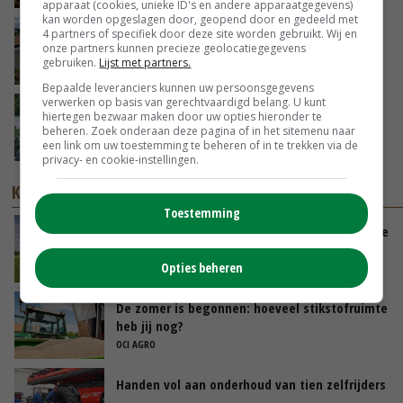
apparaat (cookies, unieke ID's en andere apparaatgegevens)
kan worden opgeslagen door, geopend door en gedeeld met
Droogte veroorzaakt steeds meer problemen:
4 partners of specifiek door deze site worden gebruikt. Wij en
onze partners kunnen precieze geolocatiegegevens
‘Bassin afgelopen week al leeg’
gebruiken.
Lijst met partners.
06-08-2026
Bepaalde leveranciers kunnen uw persoonsgegevens
verwerken op basis van gerechtvaardigd belang. U kunt
Oekraïne-vlogger Kees Huizinga: ‘Bezoek van
hiertegen bezwaar maken door uw opties hieronder te
de ambassade mag zelf groente plukken’
beheren. Zoek onderaan deze pagina of in het sitemenu naar
een link om uw toestemming te beheren of in te trekken via de
GISTEREN, 12:00
privacy- en cookie-instellingen.
KENNISPARTNERS
Toestemming
Waar valt vandaag de meeste energiewinst te
behalen
Opties beheren
DLV ADVIES
De zomer is begonnen: hoeveel stikstofruimte
heb jij nog?
OCI AGRO
Handen vol aan onderhoud van tien zelfrijders