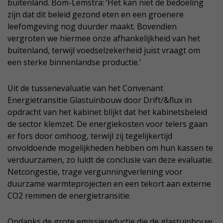
buitenland. Bom-Lemstra: ‘Het kan niet de bedoeling
zijn dat dit beleid gezond eten en een groenere
leefomgeving nog duurder maakt. Bovendien
vergroten we hiermee onze afhankelijkheid van het
buitenland, terwijl voedselzekerheid juist vraagt om
een sterke binnenlandse productie.’
Uit de tussenevaluatie van het Convenant
Energietransitie Glastuinbouw door Drift/&flux in
opdracht van het kabinet blijkt dat het kabinetsbeleid
de sector klemzet. De energiekosten voor telers gaan
er fors door omhoog, terwijl zij tegelijkertijd
onvoldoende mogelijkheden hebben om hun kassen te
verduurzamen, zo luidt de conclusie van deze evaluatie.
Netcongestie, trage vergunningverlening voor
duurzame warmteprojecten en een tekort aan externe
CO2 remmen de energietransitie.
Ondanks de grote emissiereductie die de glastuinbouw