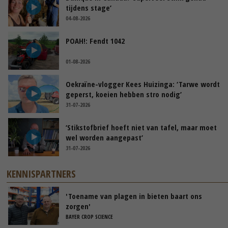
tijdens stage’
04-08-2026
POAH!: Fendt 1042
01-08-2026
Oekraïne-vlogger Kees Huizinga: ‘Tarwe wordt
geperst, koeien hebben stro nodig’
31-07-2026
‘Stikstofbrief hoeft niet van tafel, maar moet
wel worden aangepast’
31-07-2026
KENNISPARTNERS
'Toename van plagen in bieten baart ons
zorgen'
BAYER CROP SCIENCE