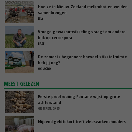
Hoe ze in Nieuw-Zeeland melkrobot en weiden
samenbrengen
LELY
Vroege gewasontwikkeling vraagt om andere
blik op cercospora
BASF
De zomer is begonnen: hoeveel stikstofruimte
heb jij nog?
OCI AGRO
MEEST GELEZEN
Eerste proefrooiing Fontane wijst op grote
achterstand
GISTEREN, 09:35
Nijpend geldtekort treft vleesvarkenshouders