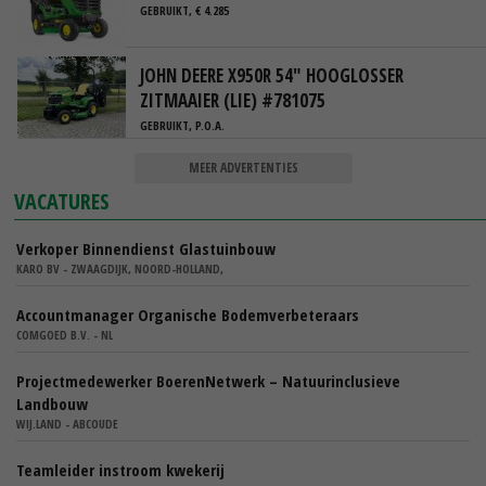
GEBRUIKT, € 4.285
JOHN DEERE X950R 54" HOOGLOSSER
ZITMAAIER (LIE) #781075
GEBRUIKT, P.O.A.
MEER ADVERTENTIES
VACATURES
Verkoper Binnendienst Glastuinbouw
KARO BV - ZWAAGDIJK, NOORD-HOLLAND,
Accountmanager Organische Bodemverbeteraars
COMGOED B.V. - NL
Projectmedewerker BoerenNetwerk – Natuurinclusieve
Landbouw
WIJ.LAND - ABCOUDE
Teamleider instroom kwekerij