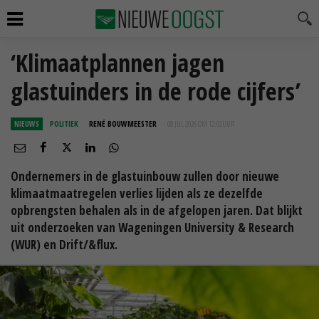
‘Klimaatplannen jagen
glastuinders in de rode cijfers’
NIEUWS
POLITIEK
RENÉ BOUWMEESTER
08 JUL 2026 OM 12:02
UUR
Ondernemers in de glastuinbouw zullen door nieuwe
klimaatmaatregelen verlies lijden als ze dezelfde
opbrengsten behalen als in de afgelopen jaren. Dat blijkt
uit onderzoeken van Wageningen University & Research
(WUR) en Drift/&flux.