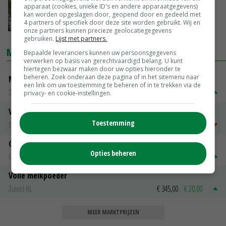
‘We meten wel, maar handelen te weinig’
apparaat (cookies, unieke ID's en andere apparaatgegevens)
kan worden opgeslagen door, geopend door en gedeeld met
4 partners of specifiek door deze site worden gebruikt. Wij en
25-06-2026
onze partners kunnen precieze geolocatiegegevens
gebruiken.
Lijst met partners.
MARKTPRIJZEN
Bepaalde leveranciers kunnen uw persoonsgegevens
verwerken op basis van gerechtvaardigd belang. U kunt
hiertegen bezwaar maken door uw opties hieronder te
beheren. Zoek onderaan deze pagina of in het sitemenu naar
Magere melkpoeder
een link om uw toestemming te beheren of in te trekken via de
Zuivel NL
€ 269,00
€ 7,00
privacy- en cookie-instellingen.
Vleeskuikens 2001-2600 gr
Toestemming
Barneveld
€ 1,09
~
€ 1,11
Gerst
Opties beheren
Groningen
€ 197,00
€ 2,00
Volle melkpoeder
Zuivel NL
€ 345,00
€ 20,00
MEER MARKTPRIJZEN