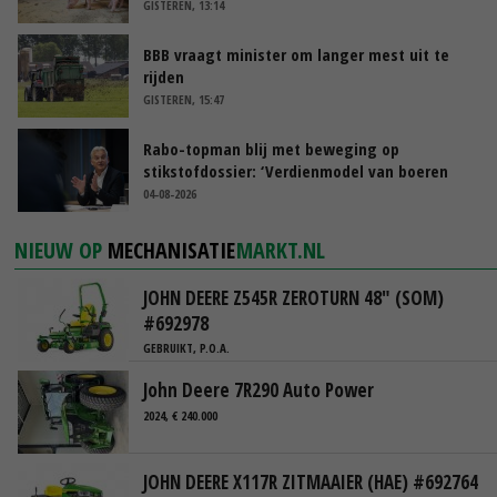
GISTEREN, 13:14
BBB vraagt minister om langer mest uit te
rijden
GISTEREN, 15:47
Rabo-topman blij met beweging op
stikstofdossier: ‘Verdienmodel van boeren
blijft cruciaal’
04-08-2026
NIEUW OP
MECHANISATIE
MARKT.NL
JOHN DEERE Z545R ZEROTURN 48" (SOM)
#692978
GEBRUIKT, P.O.A.
John Deere 7R290 Auto Power
2024, € 240.000
JOHN DEERE X117R ZITMAAIER (HAE) #692764