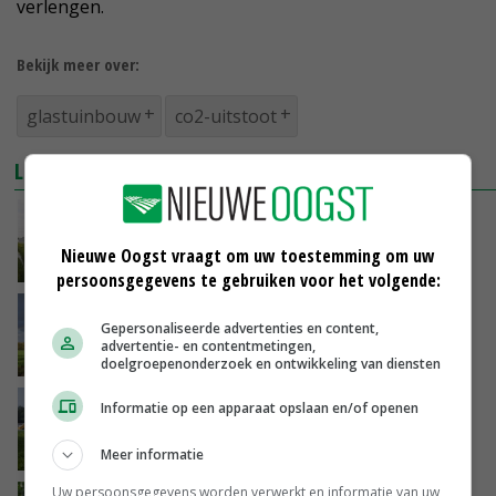
verlengen.
Bekijk meer over:
glastuinbouw
co2-uitstoot
LEES OOK
Glastuinbouw zet eindsprint in richting KRW-
doelen, maar wel flinke stap nodig
Nieuwe Oogst vraagt om uw toestemming om uw
03-07-2026
persoonsgegevens te gebruiken voor het volgende:
Geothermie vraagt in Noord-Brabant om een
Gepersonaliseerde advertenties en content,
lange adem
advertentie- en contentmetingen,
02-07-2026
doelgroepenonderzoek en ontwikkeling van diensten
Groen gas biedt boeren kansen, maar
Informatie op een apparaat opslaan en/of openen
kabinet wil veel te snel
25-06-2026
Meer informatie
Uw persoonsgegevens worden verwerkt en informatie van uw