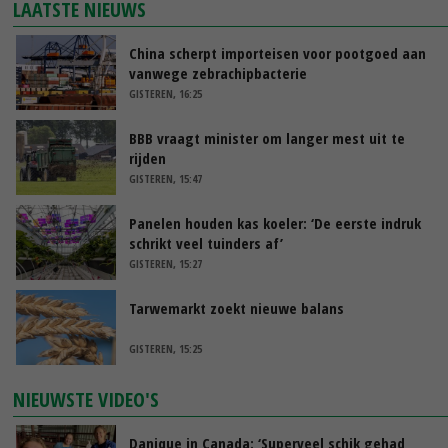
LAATSTE NIEUWS
China scherpt importeisen voor pootgoed aan
vanwege zebrachipbacterie
GISTEREN, 16:25
BBB vraagt minister om langer mest uit te
rijden
GISTEREN, 15:47
Panelen houden kas koeler: ‘De eerste indruk
schrikt veel tuinders af’
GISTEREN, 15:27
Tarwemarkt zoekt nieuwe balans
GISTEREN, 15:25
NIEUWSTE VIDEO'S
Danique in Canada: ‘Superveel schik gehad