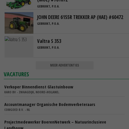
GEBRUIKT, P.O.A.
JOHN DEERE 6155R TREKKER AP (HAE) #60472
GEBRUIKT, P.O.A.
Valtra S 353
GEBRUIKT, P.O.A.
MEER ADVERTENTIES
VACATURES
Verkoper Binnendienst Glastuinbouw
KARO BV - ZWAAGDIJK, NOORD-HOLLAND,
Accountmanager Organische Bodemverbeteraars
COMGOED B.V. - NL
Projectmedewerker BoerenNetwerk – Natuurinclusieve
Landbouw