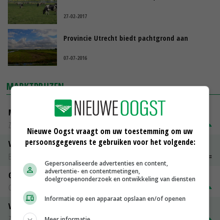
27-02-2017
Provincie Utrecht biedt pachtgrond aan
07-07-2016
MARKTPRIJZEN
Magere melkpoeder
Zuivel NL
€ 269,00
€ 7,00
Nieuwe Oogst vraagt om uw toestemming om uw
persoonsgegevens te gebruiken voor het volgende:
Vleeskuikens 2001-2600 gr
Barneveld
€ 1,09
~
€ 1,11
Gepersonaliseerde advertenties en content,
advertentie- en contentmetingen,
Gerst
doelgroepenonderzoek en ontwikkeling van diensten
Groningen
€ 197,00
€ 2,00
Informatie op een apparaat opslaan en/of openen
Volle melkpoeder
Zuivel NL
€ 345,00
€ 20,00
Meer informatie