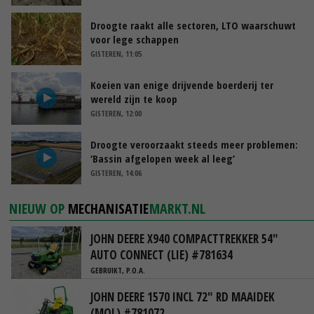
Droogte raakt alle sectoren, LTO waarschuwt
voor lege schappen
GISTEREN, 11:05
Koeien van enige drijvende boerderij ter
wereld zijn te koop
GISTEREN, 12:00
Droogte veroorzaakt steeds meer problemen:
‘Bassin afgelopen week al leeg’
GISTEREN, 14:06
NIEUW OP
MECHANISATIE
MARKT.NL
JOHN DEERE X940 COMPACTTREKKER 54"
AUTO CONNECT (LIE) #781634
GEBRUIKT, P.O.A.
JOHN DEERE 1570 INCL 72" RD MAAIDEK
(MOL) #781072