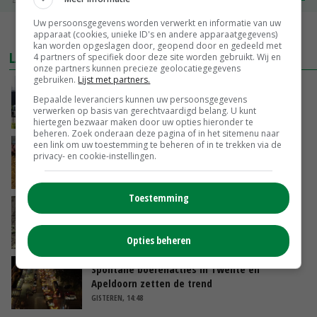
Uw persoonsgegevens worden verwerkt en informatie van uw
MEER MARKTPRIJZEN
apparaat (cookies, unieke ID's en andere apparaatgegevens)
kan worden opgeslagen door, geopend door en gedeeld met
LAATSTE NIEUWS
4 partners of specifiek door deze site worden gebruikt. Wij en
onze partners kunnen precieze geolocatiegegevens
gebruiken.
Lijst met partners.
Gemiddelde Europese melkprijs daalt licht in
Bepaalde leveranciers kunnen uw persoonsgegevens
juni
verwerken op basis van gerechtvaardigd belang. U kunt
GISTEREN, 17:04
hiertegen bezwaar maken door uw opties hieronder te
beheren. Zoek onderaan deze pagina of in het sitemenu naar
een link om uw toestemming te beheren of in te trekken via de
Frans onderzoekcentrum bestrijkt hele
privacy- en cookie-instellingen.
varkensvleesketen
GISTEREN, 15:29
Toestemming
Emmeloord noteert eerste zaaiuien op
maximaal 20 euro
GISTEREN, 14:59
Opties beheren
Spontane boerenacties in Twente en
Apeldoorn zetten de trend
GISTEREN, 14:48