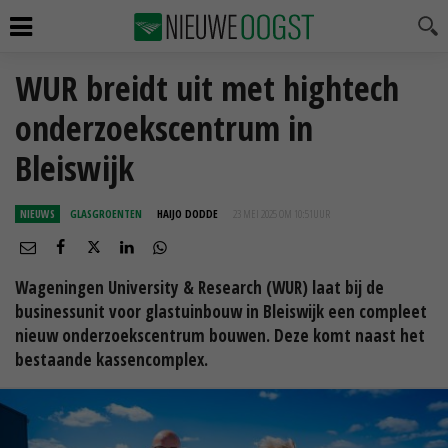
WUR breidt uit met hightech
onderzoekscentrum in
Bleiswijk
NIEUWS
GLASGROENTEN
HAIJO DODDE
23 MEI 2025 OM 10:51
UUR
Wageningen University & Research (WUR) laat bij de
businessunit voor glastuinbouw in Bleiswijk een compleet
nieuw onderzoekscentrum bouwen. Deze komt naast het
bestaande kassencomplex.