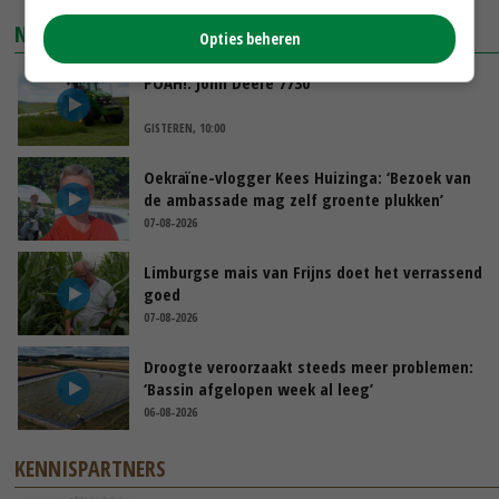
NIEUWSTE VIDEO'S
Opties beheren
POAH!: John Deere 7730
GISTEREN, 10:00
Oekraïne-vlogger Kees Huizinga: ‘Bezoek van
de ambassade mag zelf groente plukken’
07-08-2026
Limburgse mais van Frijns doet het verrassend
goed
07-08-2026
Droogte veroorzaakt steeds meer problemen:
‘Bassin afgelopen week al leeg’
06-08-2026
KENNISPARTNERS