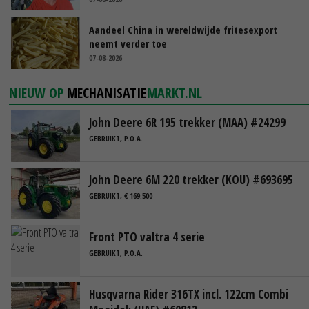
Aandeel China in wereldwijde fritesexport
neemt verder toe
07-08-2026
NIEUW OP
MECHANISATIE
MARKT.NL
John Deere 6R 195 trekker (MAA) #24299
GEBRUIKT, P.O.A.
John Deere 6M 220 trekker (KOU) #693695
GEBRUIKT, € 169.500
Front PTO valtra 4 serie
GEBRUIKT, P.O.A.
Husqvarna Rider 316TX incl. 122cm Combi