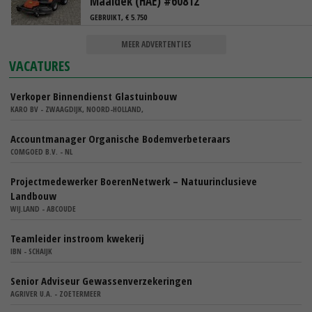
Maaidek (HAE) #60812
GEBRUIKT, € 5.750
MEER ADVERTENTIES
VACATURES
Verkoper Binnendienst Glastuinbouw
KARO BV - ZWAAGDIJK, NOORD-HOLLAND,
Accountmanager Organische Bodemverbeteraars
COMGOED B.V. - NL
Projectmedewerker BoerenNetwerk – Natuurinclusieve
Landbouw
WIJ.LAND - ABCOUDE
Teamleider instroom kwekerij
IBN - SCHAIJK
Senior Adviseur Gewassenverzekeringen
AGRIVER U.A. - ZOETERMEER