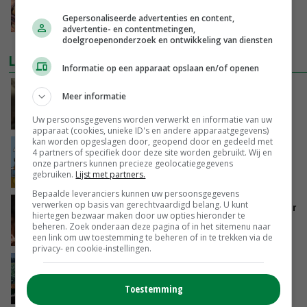
bijenvolken
Gepersonaliseerde advertenties en content,
08-05-2025
advertentie- en contentmetingen,
doelgroepenonderzoek en ontwikkeling van diensten
LAATSTE NIEUWS
Informatie op een apparaat opslaan en/of openen
‘Samenwerking A-ware en Amalthea gaat
Meer informatie
zorgen voor meer balans’
GISTEREN, 16:01
Uw persoonsgegevens worden verwerkt en informatie van uw
apparaat (cookies, unieke ID's en andere apparaatgegevens)
kan worden opgeslagen door, geopend door en gedeeld met
Internationale vraag naar geitenzuivel blijft
4 partners of specifiek door deze site worden gebruikt. Wij en
groot: Nederland in Europese top
onze partners kunnen precieze geolocatiegegevens
gebruiken.
Lijst met partners.
GISTEREN, 15:33
Bepaalde leveranciers kunnen uw persoonsgegevens
verwerken op basis van gerechtvaardigd belang. U kunt
Vlaamse varkensstapel krimpt, pluimveesector
hiertegen bezwaar maken door uw opties hieronder te
groeit door schaalvergroting
beheren. Zoek onderaan deze pagina of in het sitemenu naar
GISTEREN, 15:20
een link om uw toestemming te beheren of in te trekken via de
privacy- en cookie-instellingen.
‘Cijfer jezelf niet weg en doe vooral ook waar
je gelukkig van wordt’
Toestemming
GISTEREN, 13:31