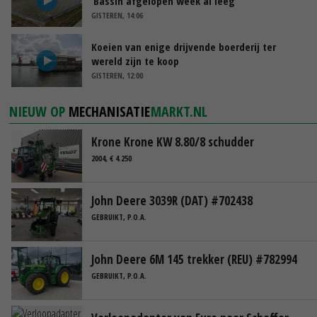
‘Bassin afgelopen week al leeg’
GISTEREN, 14:06
Koeien van enige drijvende boerderij ter
wereld zijn te koop
GISTEREN, 12:00
NIEUW OP
MECHANISATIE
MARKT.NL
Krone Krone KW 8.80/8 schudder
2004, € 4.250
John Deere 3039R (DAT) #702438
GEBRUIKT, P.O.A.
John Deere 6M 145 trekker (REU) #782994
GEBRUIKT, P.O.A.