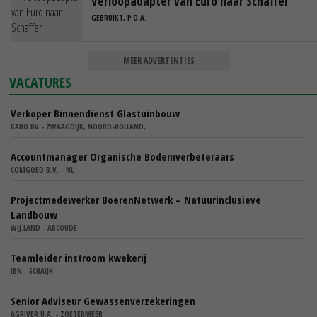
Verloopadapter van Euro naar Schaffer
GEBRUIKT, P.O.A.
MEER ADVERTENTIES
VACATURES
Verkoper Binnendienst Glastuinbouw
KARO BV - ZWAAGDIJK, NOORD-HOLLAND,
Accountmanager Organische Bodemverbeteraars
COMGOED B.V. - NL
Projectmedewerker BoerenNetwerk – Natuurinclusieve
Landbouw
WIJ.LAND - ABCOUDE
Teamleider instroom kwekerij
IBN - SCHAIJK
Senior Adviseur Gewassenverzekeringen
AGRIVER U.A. - ZOETERMEER