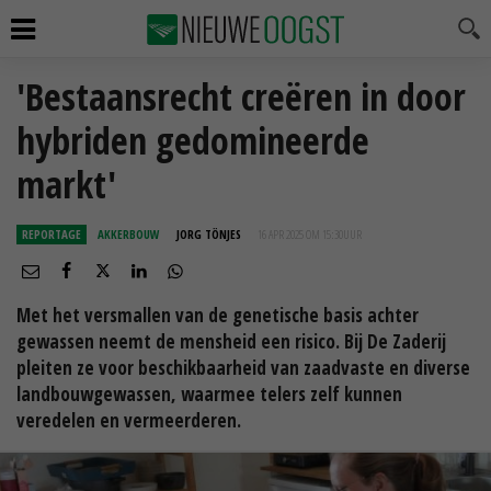
'Bestaansrecht creëren in door
hybriden gedomineerde
markt'
REPORTAGE
AKKERBOUW
JORG TÖNJES
16 APR 2025 OM 15:30
UUR
Met het versmallen van de genetische basis achter
gewassen neemt de mensheid een risico. Bij De Zaderij
pleiten ze voor beschikbaarheid van zaadvaste en diverse
landbouwgewassen, waarmee telers zelf kunnen
veredelen en vermeerderen.