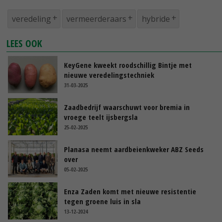
veredeling
vermeerderaars
hybride
LEES OOK
KeyGene kweekt roodschillig Bintje met
nieuwe veredelingstechniek
31-03-2025
Zaadbedrijf waarschuwt voor bremia in
vroege teelt ijsbergsla
25-02-2025
Planasa neemt aardbeienkweker ABZ Seeds
over
05-02-2025
Enza Zaden komt met nieuwe resistentie
tegen groene luis in sla
13-12-2024