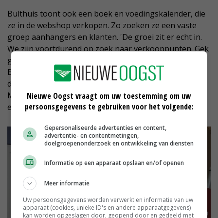
Bulthuis toont ook een boek en voedingskalender, die
ze in de webshop verkopen. Zo zoeken ze een vaste
groep aanhangers en klanten. 'De groei zit er echt in.
We zijn voortdurend op zoek naar verkooppunten. Gek
genoeg liggen we niet in de grote tuinwinkelketens.
Een misser, denk ik. Met de zakjes van
discountsupermarkten kunnen we niet concurreren.
Maar qua product kunnen we dat wel, vanwege onze
Nieuwe Oogst vraagt om uw toestemming om uw
persoonsgegevens te gebruiken voor het volgende:
exclusiviteit, kwaliteit en kiemkracht.'
Gepersonaliseerde advertenties en content,
advertentie- en contentmetingen,
doelgroepenonderzoek en ontwikkeling van diensten
Informatie op een apparaat opslaan en/of openen
Meer informatie
Uw persoonsgegevens worden verwerkt en informatie van uw
apparaat (cookies, unieke ID's en andere apparaatgegevens)
kan worden opgeslagen door, geopend door en gedeeld met