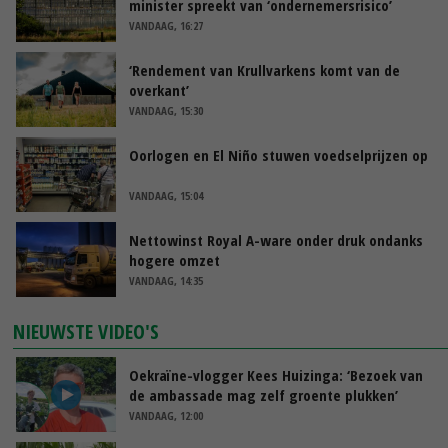
minister spreekt van ‘ondernemersrisico’
VANDAAG, 16:27
‘Rendement van Krullvarkens komt van de
overkant’
VANDAAG, 15:30
Oorlogen en El Niño stuwen voedselprijzen op
VANDAAG, 15:04
Nettowinst Royal A-ware onder druk ondanks
hogere omzet
VANDAAG, 14:35
NIEUWSTE VIDEO'S
Oekraïne-vlogger Kees Huizinga: ‘Bezoek van
de ambassade mag zelf groente plukken’
VANDAAG, 12:00