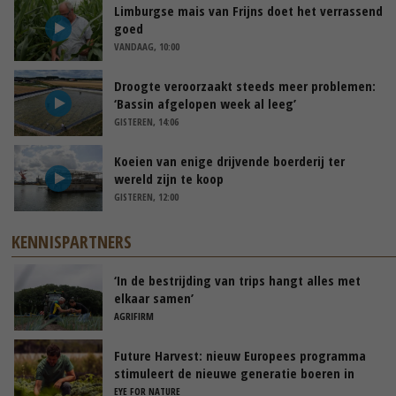
Limburgse mais van Frijns doet het verrassend
goed
VANDAAG, 10:00
Droogte veroorzaakt steeds meer problemen:
‘Bassin afgelopen week al leeg’
GISTEREN, 14:06
Koeien van enige drijvende boerderij ter
wereld zijn te koop
GISTEREN, 12:00
KENNISPARTNERS
‘In de bestrijding van trips hangt alles met
elkaar samen’
AGRIFIRM
Future Harvest: nieuw Europees programma
stimuleert de nieuwe generatie boeren in
Nederland
EYE FOR NATURE