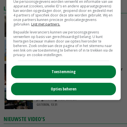
Uw persoonsgegevens worden verwerkt en informatie van uw
apparaat (cookies, unieke ID's en andere apparaatgegevens)
LAATSTE NIEUWS
kan worden opgeslagen door, geopend door en gedeeld met
4 partners of specifiek door deze site worden gebruikt. Wij en
onze partners kunnen precieze geolocatiegegevens
‘Samenwerking A-ware en Amalthea gaat
gebruiken.
Lijst met partners.
zorgen voor meer balans’
Bepaalde leveranciers kunnen uw persoonsgegevens
GISTEREN, 16:01
verwerken op basis van gerechtvaardigd belang. U kunt
hiertegen bezwaar maken door uw opties hieronder te
Internationale vraag naar geitenzuivel blijft
beheren. Zoek onderaan deze pagina of in het sitemenu naar
groot: Nederland in Europese top
een link om uw toestemming te beheren of in te trekken via de
privacy- en cookie-instellingen.
GISTEREN, 15:33
Vlaamse varkensstapel krimpt, pluimveesector
Toestemming
groeit door schaalvergroting
GISTEREN, 15:20
Opties beheren
‘Cijfer jezelf niet weg en doe vooral ook waar
je gelukkig van wordt’
GISTEREN, 13:31
NIEUWSTE VIDEO'S