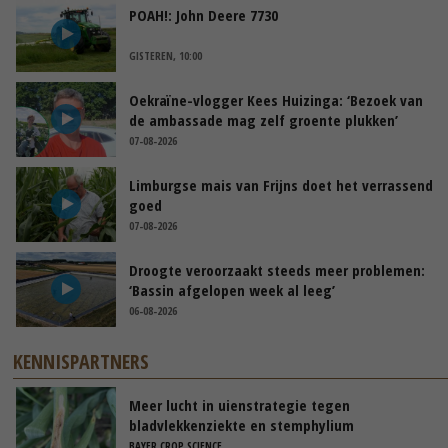
POAH!: John Deere 7730
GISTEREN, 10:00
Oekraïne-vlogger Kees Huizinga: ‘Bezoek van
de ambassade mag zelf groente plukken’
07-08-2026
Limburgse mais van Frijns doet het verrassend
goed
07-08-2026
Droogte veroorzaakt steeds meer problemen:
‘Bassin afgelopen week al leeg’
06-08-2026
KENNISPARTNERS
Meer lucht in uienstrategie tegen
bladvlekkenziekte en stemphylium
BAYER CROP SCIENCE