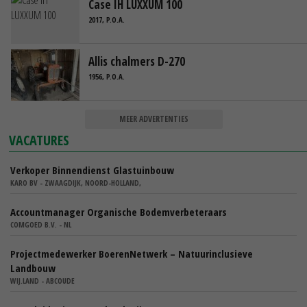
Case IH LUXXUM 100
2017, P.O.A.
Allis chalmers D-270
1956, P.O.A.
MEER ADVERTENTIES
VACATURES
Verkoper Binnendienst Glastuinbouw
KARO BV - ZWAAGDIJK, NOORD-HOLLAND,
Accountmanager Organische Bodemverbeteraars
COMGOED B.V. - NL
Projectmedewerker BoerenNetwerk – Natuurinclusieve
Landbouw
WIJ.LAND - ABCOUDE