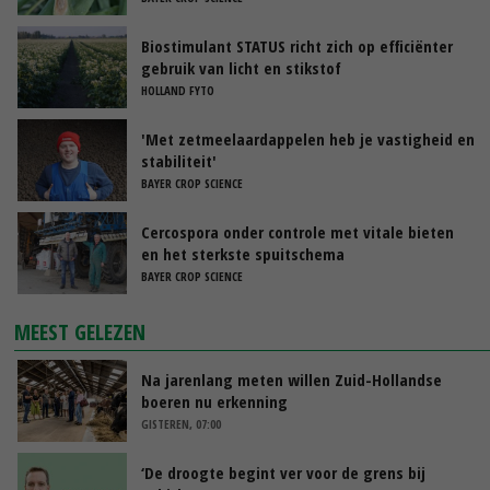
Biostimulant STATUS richt zich op efficiënter
gebruik van licht en stikstof
HOLLAND FYTO
'Met zetmeelaardappelen heb je vastigheid en
stabiliteit'
BAYER CROP SCIENCE
Cercospora onder controle met vitale bieten
en het sterkste spuitschema
BAYER CROP SCIENCE
MEEST GELEZEN
Na jarenlang meten willen Zuid-Hollandse
boeren nu erkenning
GISTEREN, 07:00
‘De droogte begint ver voor de grens bij