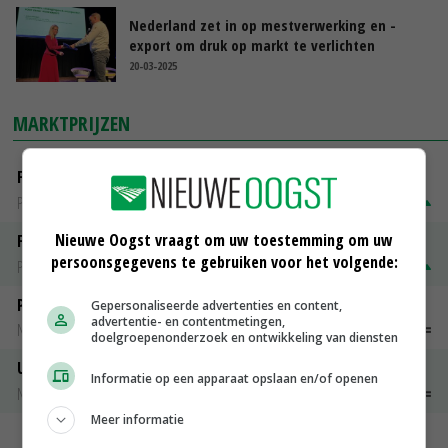
Nederland zet in op mestverwerking en -
export om druk op markt te verlichten
20-03-2025
MARKTPRIJZEN
Fontane
PotatoNL
€ 15,00
~
€ 23,00
Nieuwe Oogst vraagt om uw toestemming om uw
Fritesgeschikt NL Du Be
persoonsgegevens te gebruiken voor het volgende:
PotatoNL
€ 15,00
~
€ 23,00
Peen
Gepersonaliseerde advertenties en content,
advertentie- en contentmetingen,
Noteringen
€ 26,00
~
€ 33,00
doelgroepenonderzoek en ontwikkeling van diensten
Uien Middenmeer Geel 30-60% grof
Informatie op een apparaat opslaan en/of openen
Noteringen
€ 0,00
~
€ 0,00
Meer informatie
MEER MARKTPRIJZEN