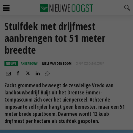
Stuifdek met drijfmest
aanbrengen tot 51 meter
breedte
NIEUWS
AKKERBOUW
NIELS VAN DER BOOM
09 APR 2025 OM 09:00
UUR
Zacht grommend beweegt de zeswielige Vredo van
landbouwbedrijf Buijs uit het Drentse Emmer-
Compascuum zich over het uienperceel. Achter de
imposante zelfrijder hangt geen bemester, maar een 51
meter brede spuitboom. Daarmee wordt 12 kuub
drijfmest per hectare als stuifdek gespoten.