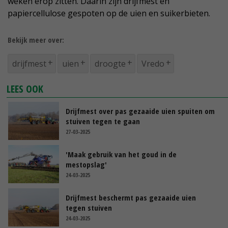
weken erop zitten. Daarin zijn drijfmest en
papiercellulose gespoten op de uien en suikerbieten.
Bekijk meer over:
drijfmest
uien
droogte
Vredo
LEES OOK
Drijfmest over pas gezaaide uien spuiten om
stuiven tegen te gaan
27-03-2025
'Maak gebruik van het goud in de
mestopslag'
24-03-2025
Drijfmest beschermt pas gezaaide uien
tegen stuiven
24-03-2025