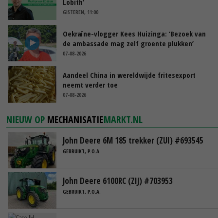
Lobith’
GISTEREN, 11:00
Oekraïne-vlogger Kees Huizinga: ‘Bezoek van
de ambassade mag zelf groente plukken’
07-08-2026
Aandeel China in wereldwijde fritesexport
neemt verder toe
07-08-2026
NIEUW OP
MECHANISATIE
MARKT.NL
John Deere 6M 185 trekker (ZUI) #693545
GEBRUIKT, P.O.A.
John Deere 6100RC (ZIJ) #703953
GEBRUIKT, P.O.A.