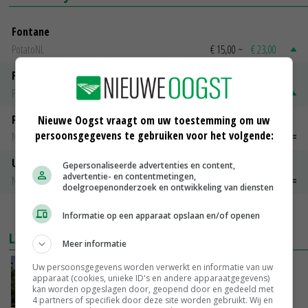
Fontane
PotatoNL
€ 15,00
~
€ 23,00
Fritesgeschikt NL Du Be
PotatoNL
€ 15,00
~
€ 23,00
Peen
Nieuwe Oogst vraagt om uw toestemming om uw
persoonsgegevens te gebruiken voor het volgende:
Noteringen
€ 26,00
~
€ 33,00
Uien Middenmeer Geel 30-60% grof
Gepersonaliseerde advertenties en content,
advertentie- en contentmetingen,
Noteringen
€ 0,00
~
€ 0,00
doelgroepenonderzoek en ontwikkeling van diensten
MEER MARKTPRIJZEN
Informatie op een apparaat opslaan en/of openen
LAATSTE NIEUWS
Meer informatie
Kamervragen over onttrekkingsverbod,
Uw persoonsgegevens worden verwerkt en informatie van uw
apparaat (cookies, unieke ID's en andere apparaatgegevens)
minister spreekt van ‘ondernemersrisico’
kan worden opgeslagen door, geopend door en gedeeld met
GISTEREN, 16:27
4 partners of specifiek door deze site worden gebruikt. Wij en