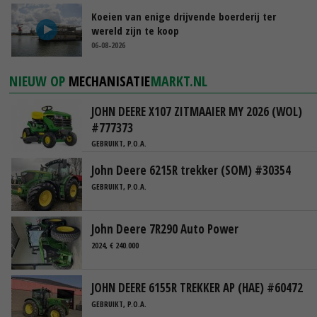
Koeien van enige drijvende boerderij ter
wereld zijn te koop
06-08-2026
NIEUW OP
MECHANISATIE
MARKT.NL
JOHN DEERE X107 ZITMAAIER MY 2026 (WOL)
#777373
GEBRUIKT, P.O.A.
John Deere 6215R trekker (SOM) #30354
GEBRUIKT, P.O.A.
John Deere 7R290 Auto Power
2024, € 240.000
JOHN DEERE 6155R TREKKER AP (HAE) #60472
GEBRUIKT, P.O.A.