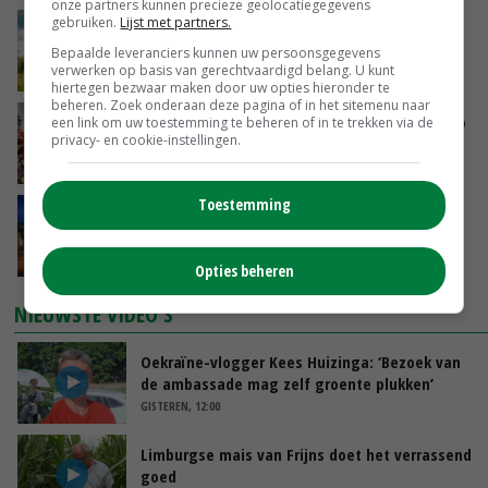
onze partners kunnen precieze geolocatiegegevens
gebruiken.
Lijst met partners.
‘Rendement van Krullvarkens komt van de
overkant’
Bepaalde leveranciers kunnen uw persoonsgegevens
verwerken op basis van gerechtvaardigd belang. U kunt
GISTEREN, 15:30
hiertegen bezwaar maken door uw opties hieronder te
beheren. Zoek onderaan deze pagina of in het sitemenu naar
Oorlogen en El Niño stuwen voedselprijzen op
een link om uw toestemming te beheren of in te trekken via de
privacy- en cookie-instellingen.
GISTEREN, 15:04
Toestemming
Nettowinst Royal A-ware onder druk ondanks
hogere omzet
GISTEREN, 14:35
Opties beheren
NIEUWSTE VIDEO'S
Oekraïne-vlogger Kees Huizinga: ‘Bezoek van
de ambassade mag zelf groente plukken’
GISTEREN, 12:00
Limburgse mais van Frijns doet het verrassend
goed