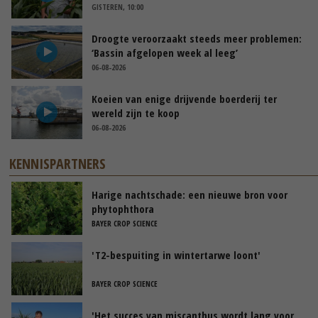
GISTEREN, 10:00
Droogte veroorzaakt steeds meer problemen:
‘Bassin afgelopen week al leeg’
06-08-2026
Koeien van enige drijvende boerderij ter
wereld zijn te koop
06-08-2026
KENNISPARTNERS
Harige nachtschade: een nieuwe bron voor
phytophthora
BAYER CROP SCIENCE
'T2-bespuiting in wintertarwe loont'
BAYER CROP SCIENCE
'Het succes van miscanthus wordt lang voor