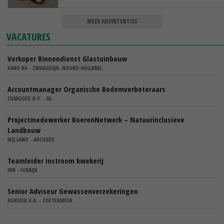
MEER ADVERTENTIES
VACATURES
Verkoper Binnendienst Glastuinbouw
KARO BV - ZWAAGDIJK, NOORD-HOLLAND,
Accountmanager Organische Bodemverbeteraars
COMGOED B.V. - NL
Projectmedewerker BoerenNetwerk – Natuurinclusieve
Landbouw
WIJ.LAND - ABCOUDE
Teamleider instroom kwekerij
IBN - SCHAIJK
Senior Adviseur Gewassenverzekeringen
AGRIVER U.A. - ZOETERMEER