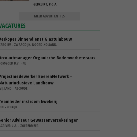
GEBRUIKT, P.O.A.
MEER ADVERTENTIES
VACATURES
Verkoper Binnendienst Glastuinbouw
KARO BV - ZWAAGDIJK, NOORD-HOLLAND,
Accountmanager Organische Bodemverbeteraars
COMGOED B.V. - NL
Projectmedewerker BoerenNetwerk –
Natuurinclusieve Landbouw
WIJ.LAND - ABCOUDE
Teamleider instroom kwekerij
IBN - SCHAIJK
Senior Adviseur Gewassenverzekeringen
AGRIVER U.A. - ZOETERMEER