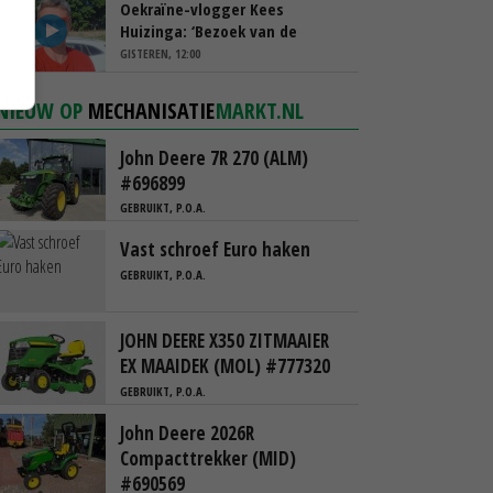
Oekraïne-vlogger Kees
Huizinga: ‘Bezoek van de
ambassade mag zelf groente
GISTEREN, 12:00
plukken’
NIEUW OP
MECHANISATIE
MARKT.NL
John Deere 7R 270 (ALM)
#696899
GEBRUIKT, P.O.A.
Vast schroef Euro haken
GEBRUIKT, P.O.A.
JOHN DEERE X350 ZITMAAIER
EX MAAIDEK (MOL) #777320
GEBRUIKT, P.O.A.
John Deere 2026R
Compacttrekker (MID)
#690569