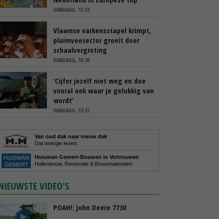
VANDAAG, 15:33
Vlaamse varkensstapel krimpt,
pluimveesector groeit door
schaalvergroting
VANDAAG, 15:20
‘Cijfer jezelf niet weg en doe
vooral ook waar je gelukkig van
wordt’
VANDAAG, 13:31
Van oud dak naar nieuw dak
Dat energie levert.
Huisman Gemert-Bouwen in Vertrouwen
Hallenbouw, Renovatie & Bouwmaterialen
NIEUWSTE VIDEO'S
POAH!: John Deere 7730