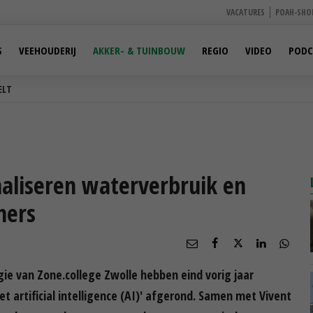
VACATURES
POAH-SHO
S
VEEHOUDERIJ
AKKER- & TUINBOUW
REGIO
VIDEO
PODC
ELT
aliseren waterverbruik en
mers
ie van Zone.college Zwolle hebben eind vorig jaar
t artificial intelligence (AI)' afgerond. Samen met Vivent