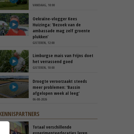
VANDAAG, 10:00
Oekraïne-vlogger Kees
Huizinga: ‘Bezoek van de
ambassade mag zelf groente
plukken’
GISTEREN, 12:00
Limburgse mais van Frijns doet
het verrassend goed
GISTEREN, 10:00
Droogte veroorzaakt steeds
meer problemen: ‘Bassin
afgelopen week al leeg’
06-08-2026
KENNISPARTNERS
Totaal verschillende
experimenteerlocaties leren