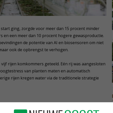
 start ging, zorgde voor meer dan 15 procent minder
 en een meer dan 10 procent hogere gewasproductie.
bevindingen de potentie van AI en biosensoren om niet
 maar ook de opbrengst te verhogen.
n vijf rijen komkommers geteeld. Eén rij was aangesloten
droogtestress van planten maten en automatisch
ige rijen kregen water via de traditionele strategie
sultaten. Naast dat de Vivent-rij meer komkommers