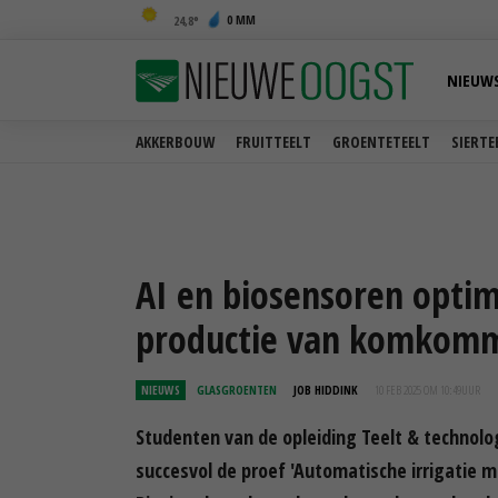
0 MM
24,8
NIEUW
AKKERBOUW
FRUITTEELT
GROENTETEELT
SIERTE
AI en biosensoren optim
productie van komkom
NIEUWS
GLASGROENTEN
JOB HIDDINK
10 FEB 2025 OM 10:49
UUR
Studenten van de opleiding Teelt & technolog
succesvol de proef 'Automatische irrigatie me