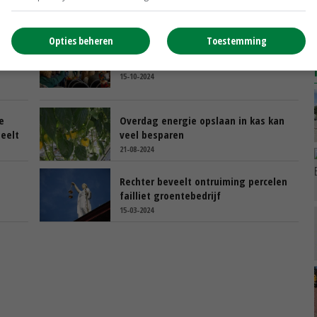
Opties beheren
Toestemming
Voorlopers nodig voor robotiseren
glastuinbouw
15-10-2024
e
Overdag energie opslaan in kas kan
eelt
veel besparen
21-08-2024
Rechter beveelt ontruiming percelen
failliet groentebedrijf
15-03-2024