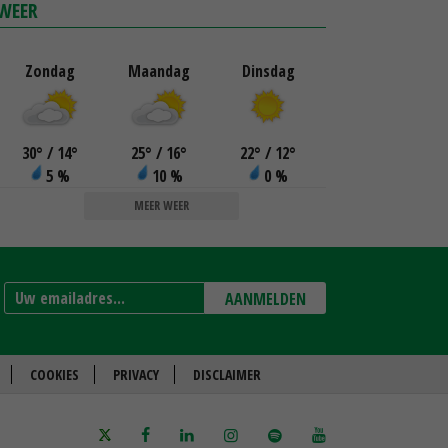
WEER
Zondag
Maandag
Dinsdag
30
°
/ 14
°
25
°
/ 16
°
22
°
/ 12
°
5 %
10 %
0 %
MEER WEER
AANMELDEN
COOKIES
PRIVACY
DISCLAIMER