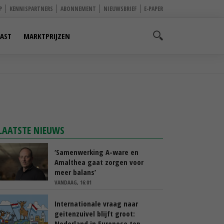
P
KENNISPARTNERS
ABONNEMENT
NIEUWSBRIEF
E-PAPER
AST
MARKTPRIJZEN
LAATSTE NIEUWS
‘Samenwerking A-ware en
Amalthea gaat zorgen voor
meer balans’
VANDAAG, 16:01
Internationale vraag naar
geitenzuivel blijft groot:
Nederland in Europese top