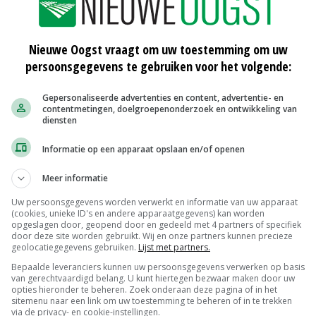
s het gemiddelde gewicht per komkommer vrijwel gelijk
t lagere waterverbruik vertoonde de gewasgroei geen
Nieuwe Oogst vraagt om uw toestemming om uw
persoonsgegevens te gebruiken voor het volgende:
ef een belangrijke stap richting duurzaam watergebruik
Gepersonaliseerde advertenties en content, advertentie- en
hnologie en samenwerking in het onderwijs
contentmetingen, doelgroepenonderzoek en ontwikkeling van
mee bij aan de ontwikkeling van innovatieve
diensten
productie verbeteren.'
Informatie op een apparaat opslaan en/of openen
rdere verbeteringen. Dit betreft een omwisseling van de
Meer informatie
anpassing van de watergeefregels, zodat planten ook in
Uw persoonsgegevens worden verwerkt en informatie van uw apparaat
(cookies, unieke ID's en andere apparaatgegevens) kan worden
opgeslagen door, geopend door en gedeeld met 4 partners of specifiek
door deze site worden gebruikt. Wij en onze partners kunnen precieze
geolocatiegegevens gebruiken.
Lijst met partners.
Bepaalde leveranciers kunnen uw persoonsgegevens verwerken op basis
van gerechtvaardigd belang. U kunt hiertegen bezwaar maken door uw
tmatige intelligentie
smart farming
opties hieronder te beheren. Zoek onderaan deze pagina of in het
sitemenu naar een link om uw toestemming te beheren of in te trekken
via de privacy- en cookie-instellingen.