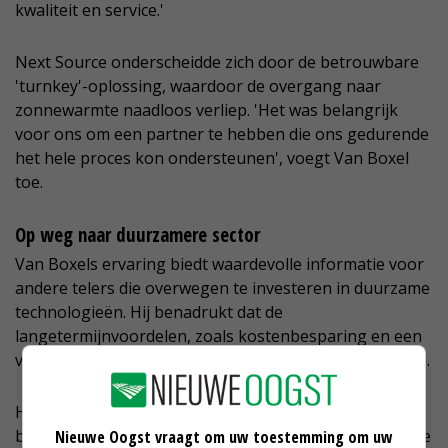
kwaliteit en service.'
Next Source onderscheidde zich door de betrouwbare
'turnkey'-oplossing, waardoor de overgang naar
zonnewarmte naadloos verliep. 'Het was belangrijk
voor ons om een partner te hebben die ons gedurende
het hele proces kon ondersteunen', voegt Van Boxel
toe.
Op weg naar duurzamere sector
Van Boxels ervaring biedt waardevolle informatie voor
andere telers die overwegen te investeren in duurzame
technologieën. Hij benadrukt dat de
langetermijnvoordelen, zoals kostenbesparing en een
verbeterd imago, de initiële investering rechtvaardigen.
Het verhaal van deze ondernemer onderstreept het
belang van innovatie in de glastuinbouwsector. Door te
Nieuwe Oogst vraagt om uw toestemming om uw