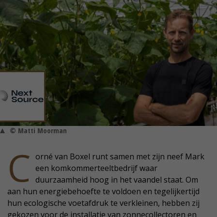
© Matti Moorman
C
orné van Boxel runt samen met zijn neef Mark
een komkommerteeltbedrijf waar
duurzaamheid hoog in het vaandel staat. Om
aan hun energiebehoefte te voldoen en tegelijkertijd
hun ecologische voetafdruk te verkleinen, hebben zij
gekozen voor de installatie van zonnecollectoren en