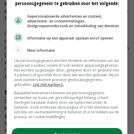
persoonsgegevens te gebruiken voor het volgende:
kiezen voor duurzame oplossingen, kunnen telers hun
ecologische voetafdruk verkleinen en tegelijkertijd hun
Gepersonaliseerde advertenties en content,
bedrijf toekomstbestendig maken.
advertentie- en contentmetingen,
doelgroepenonderzoek en ontwikkeling van diensten
Om zelf verder te verduurzamen heeft Van Boxel
Informatie op een apparaat opslaan en/of openen
dubbele en beweegbare schermen geïnstalleerd om
onder andere de efficiëntie van de panelen te verhogen.
Meer informatie
Deze schermen zorgen voor koudere retourstromen,
Uw persoonsgegevens worden verwerkt en informatie van uw
wat resulteert in een hoger rendement. 'Elke stap
apparaat (cookies, unieke ID's en andere apparaatgegevens)
richting efficiëntie helpt ons om duurzamer te zijn',
kan worden opgeslagen door, geopend door en gedeeld met
4 partners of specifiek door deze site worden gebruikt. Wij en
benadrukt de teler.
onze partners kunnen precieze geolocatiegegevens
gebruiken.
Lijst met partners.
SDE++ versus ISDE
Bepaalde leveranciers kunnen uw persoonsgegevens
verwerken op basis van gerechtvaardigd belang. U kunt
De Stimulering Duurzame Energieproductie en
hiertegen bezwaar maken door uw opties hieronder te
beheren. Zoek onderaan deze pagina of in het sitemenu naar
Klimaattransitie (SDE++) heeft een belangrijk rol
een link om uw toestemming te beheren of in te trekken via de
gespeeld in de transitie naar zonne-energie. Deze
privacy- en cookie-instellingen.
subsidie is bedoeld om de productie van duurzame
energie te stimuleren en heeft het voor veel bedrijven